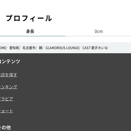
プロフィール
身長
0cm
OME
愛知県
名古屋市
錦
GLAMOROUS LOUNGE
CAST 愛沢 れいな
コンテンツ
お店を探す
ランキング
グラビア
ショート
その他