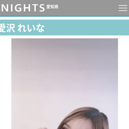
愛知県
愛沢 れいな