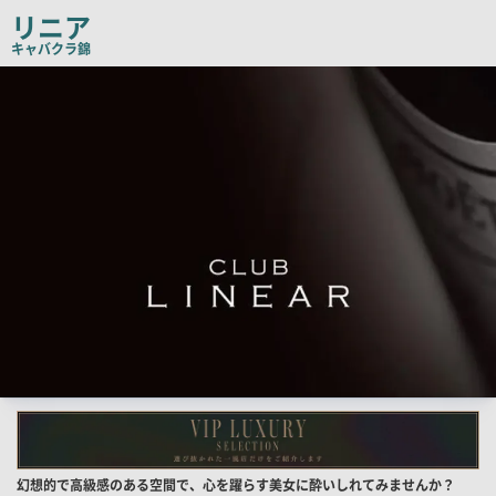
リニア
キャバクラ
錦
検
索
結
果
一
覧
用
画
像
店
幻想的で高級感のある空間で、心を躍らす美女に酔いしれてみませんか？