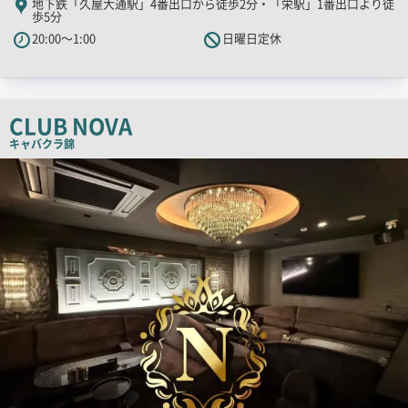
地下鉄「久屋大通駅」4番出口から徒歩2分・「栄駅」1番出口より徒
歩5分
PR
20:00～1:00
日曜日定休
キ
ャ
ッ
チ
CLUB NOVA
コ
キャバクラ
錦
ピ
検
ー
索
結
果
一
覧
用
画
像