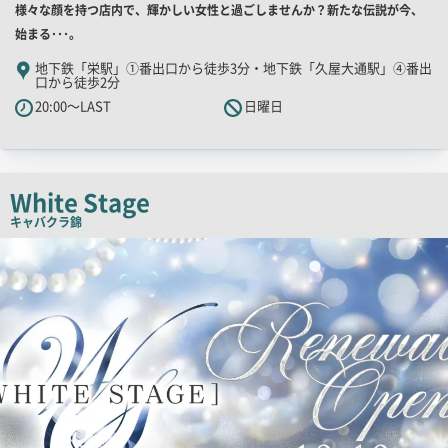
店
様々な顔を持つ店内で、輝かしい女性と過ごしませんか？新たな伝説が今、
舗
始まる･･･。
PR
地下鉄「栄駅」①番出口から徒歩3分・地下鉄「久屋大通駅」④番出
口から徒歩2分
キ
20:00～LAST
日曜日
ャ
ッ
チ
コ
White Stage
ピ
キャバクラ
錦
ー
検
索
結
果
一
覧
用
画
像