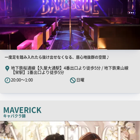
店
一度足を踏み入れたら抜け出せなくなる、居心地抜群の空間♪
舗
地下鉄桜通線【久屋大通駅】4番出口より徒歩5分 / 地下鉄東山線
【栄駅】1番出口より徒歩5分
PR
20:00～1:00
日曜
キ
ャ
ッ
チ
MAVERICK
コ
キャバクラ
錦
ピ
店
ー
舗
PR
画