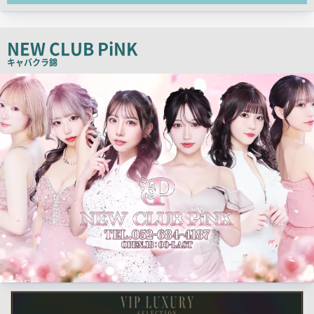
ピ
ー
NEW CLUB PiNK
キャバクラ
錦
検
索
結
果
一
覧
用
画
像