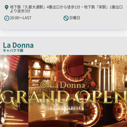
舗
地下鉄『久屋大通駅』4番出口から徒歩1分・地下鉄『栄駅』1番出口
より徒歩3分
PR
20:00～LAST
日曜日
キ
ャ
ッ
チ
La Donna
コ
キャバクラ
錦
ピ
検
ー
索
結
果
一
覧
用
画
像