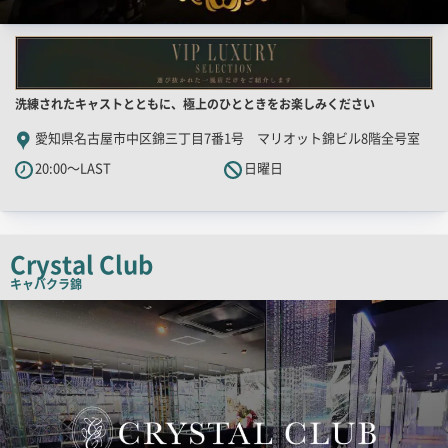
店
洗練されたキャストとともに、極上のひとときをお楽しみください
舗
愛知県名古屋市中区錦三丁目7番1号 マリオット錦ビル8階全号室
PR
20:00～LAST
日曜日
キ
ャ
ッ
チ
Crystal Club
コ
キャバクラ
錦
ピ
検
索
ー
結
果
一
覧
用
画
像