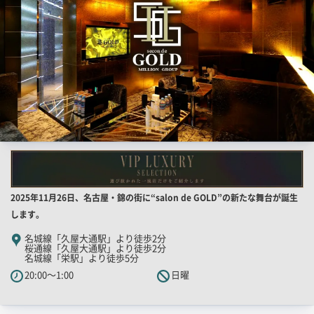
画
像
店
2025年11月26日、名古屋・錦の街に“salon de GOLD”の新たな舞台が誕生
舗
します。
PR
名城線「久屋大通駅」より徒歩2分
桜通線「久屋大通駅」より徒歩2分
キ
名城線「栄駅」より徒歩5分
ャ
20:00～1:00
日曜
ッ
チ