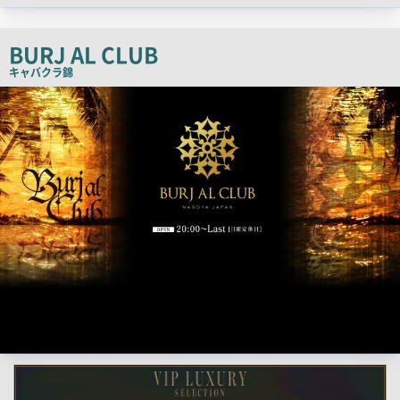
チ
コ
BURJ AL CLUB
ピ
キャバクラ
錦
ー
検
索
結
果
一
覧
用
画
像