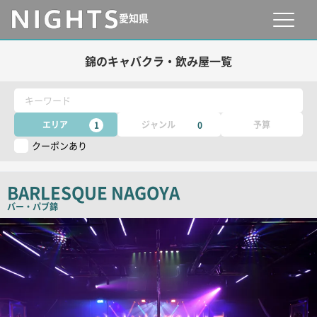
愛知県
錦のキャバクラ・飲み屋一覧
キーワード
エリア
ジャンル
予算
1
0
クーポンあり
BARLESQUE NAGOYA
バー・パブ
錦
検
索
結
果
一
覧
用
画
像