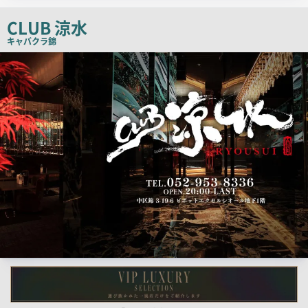
コ
ピ
CLUB 涼水
ー
キャバクラ
錦
検
索
結
果
一
覧
用
画
像