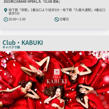
店
2021年にGRAND OPENした『CLUB 涼水』
舗
地下鉄「栄駅」1番出口より徒歩5分・地下鉄「久屋大通駅」4番出口
徒歩5分
PR
20:00～1:00
日曜日
キ
ャ
ッ
チ
Club・KABUKI
コ
キャバクラ
錦
ピ
検
ー
索
結
果
一
覧
用
画
像