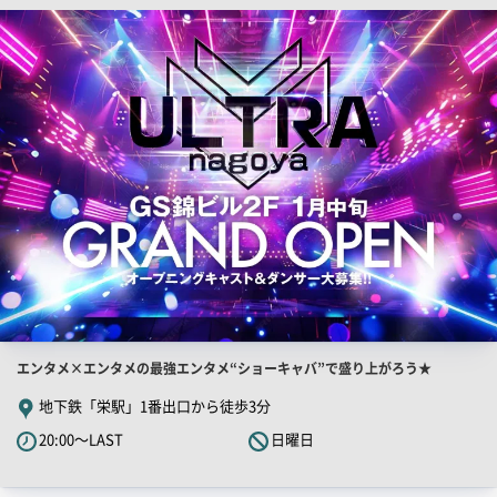
検
索
結
果
一
覧
用
画
像
店
エンタメ×エンタメの最強エンタメ“ショーキャバ”で盛り上がろう★
舗
地下鉄「栄駅」1番出口から徒歩3分
PR
20:00～LAST
日曜日
キ
ャ