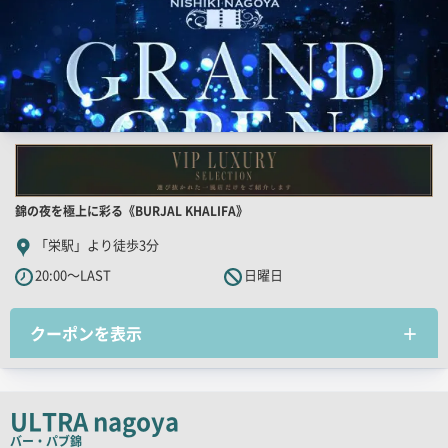
店
錦の夜を極上に彩る《BURJAL KHALIFA》
舗
「栄駅」より徒歩3分
PR
20:00～LAST
日曜日
キ
ャ
クーポンを表示
ッ
チ
コ
ピ
ULTRA nagoya
ー
バー・パブ
錦