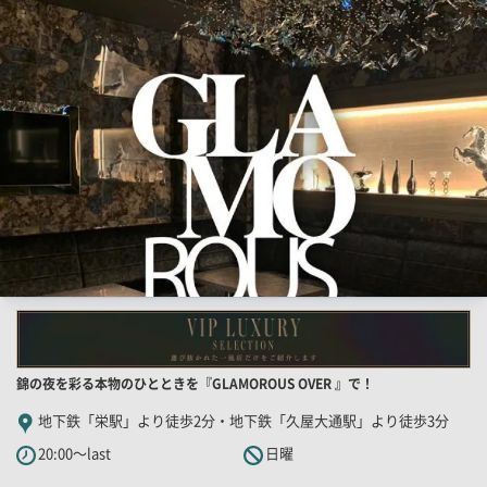
結
果
一
覧
用
画
像
店
錦の夜を彩る本物のひとときを『GLAMOROUS OVER 』で！
舗
地下鉄「栄駅」より徒歩2分・地下鉄「久屋大通駅」より徒歩3分
PR
20:00～last
日曜
キ