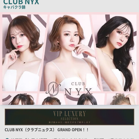
CLUB NYX
コ
キャバクラ
錦
ピ
検
索
ー
結
果
一
覧
用
画
像
店
CLUB NYX（クラブニュクス） GRAND OPEN！！
舗