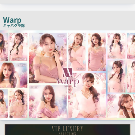
ャ
ッ
チ
Warp
コ
キャバクラ
錦
ピ
検
索
ー
結
果
一
覧
用
画
像