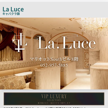
ピ
La Luce
ー
キャバクラ
錦
検
索
結
果
一
覧
用
画
像