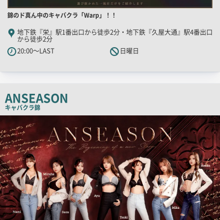
店
錦のド真ん中のキャバクラ「Warp」！！
舗
地下鉄『栄』駅1番出口から徒歩2分・地下鉄『久屋大通』駅4番出口
から徒歩2分
PR
20:00～LAST
日曜日
キ
ャ
ッ
チ
ANSEASON
コ
キャバクラ
錦
ピ
検
ー
索
結
果
一
覧
用
画
像