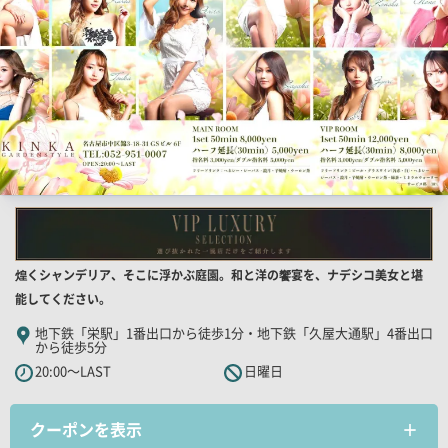
画
像
店
煌くシャンデリア、そこに浮かぶ庭園。和と洋の饗宴を、ナデシコ美女と堪
舗
能してください。
PR
地下鉄「栄駅」1番出口から徒歩1分・地下鉄「久屋大通駅」4番出口
から徒歩5分
キ
20:00～LAST
日曜日
ャ
ッ
チ
クーポンを表示
コ