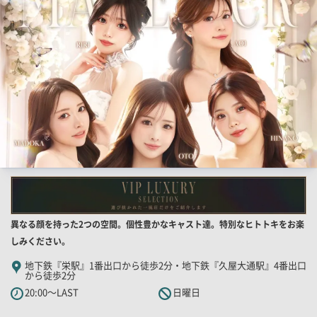
像
店
異なる顔を持った2つの空間。個性豊かなキャスト達。特別なヒトトキをお楽
舗
しみください。
PR
地下鉄『栄駅』1番出口から徒歩2分・地下鉄『久屋大通駅』4番出口
から徒歩2分
キ
20:00～LAST
日曜日
ャ
ッ