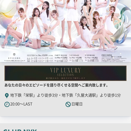
用
画
像
店
あなたの日々のエピソードを語り尽くせる空間へご案内致します。
舗
地下鉄「栄駅」より徒歩3分・地下鉄「久屋大通駅」より徒歩1分
PR
20:00～LAST
日曜日
キ
ャ
ッ
チ