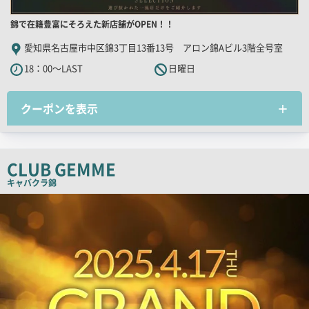
店
錦で在籍豊富にそろえた新店舗がOPEN！！
舗
愛知県名古屋市中区錦3丁目13番13号 アロン錦Aビル3階全号室
PR
18：00～LAST
日曜日
キ
ャ
クーポンを表示
ッ
チ
コ
ピ
CLUB GEMME
ー
キャバクラ
錦
店
舗
PR
画
像