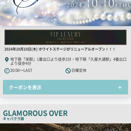
店
2024年10月10日(木) ホワイトステージがリニューアルオープン！！！
舗
地下鉄「栄駅」1番出口より徒歩2分・地下鉄「久屋大通駅」4番出口
より徒歩4分
PR
20:00～LAST
日曜定休
キ
ャ
ッ
クーポンを表示
チ
コ
ピ
GLAMOROUS OVER
ー
キャバクラ
錦
検
索