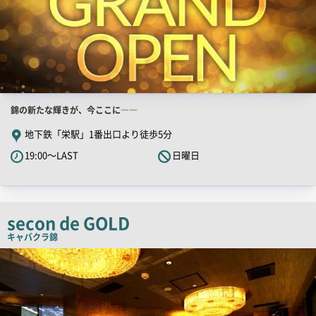
店
錦の新たな輝きが、今ここに――
舗
地下鉄「栄駅」1番出口より徒歩5分
PR
19:00～LAST
日曜日
キ
ャ
ッ
チ
secon de GOLD
コ
キャバクラ
錦
ピ
検
索
ー
結
果
一
覧
用