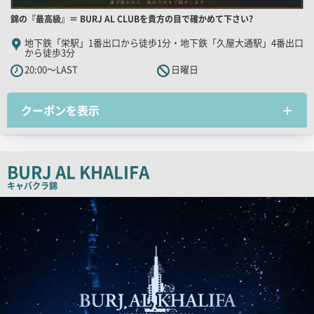
店
錦の『最高級』＝ BURJ AL CLUBを貴方の目で確かめて下さい?
舗
地下鉄「栄駅」1番出口から徒歩1分・地下鉄「久屋大通駅」4番出口
から徒歩3分
PR
20:00～LAST
日曜日
キ
ャ
ッ
クーポンを表示
チ
コ
ピ
BURJ AL KHALIFA
ー
キャバクラ
錦
店
舗
PR
画
像