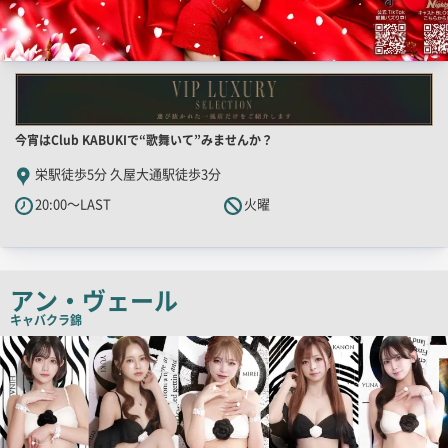
店
今宵はClub KABUKIで“歌舞いて”みませんか？
舗
栄駅徒歩5分 久屋大通駅徒歩3分
PR
20:00～LAST
火曜
キ
ャ
ッ
チ
アン・ヴェール
コ
キャバクラ
錦
ピ
検
索
ー
結
果
一
覧
用
画