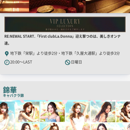
店
RE:NEWAL START.「First clubLa.Donna」迎え撃つのは、美しきオンナ
舗
達。
PR
地下鉄「栄駅」より徒歩2分・地下鉄「久屋大通駅」より徒歩3分
キ
20:00～LAST
日曜日
ャ
ッ
チ
コ
錦華
ピ
キャバクラ
錦
ー
検
索
結
果
一
覧
用