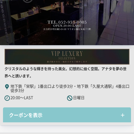
店
クリスタルのような輝きを持った美女。幻想的に煌く空間。アナタを夢の世
舗
界へと誘います。
PR
地下鉄「栄駅」1番出口より徒歩3分・地下鉄「久屋大通駅」4番出口
徒歩3分
キ
20:00～LAST
日曜日
ャ
ッ
チ
クーポンを表示
コ
ピ
ー