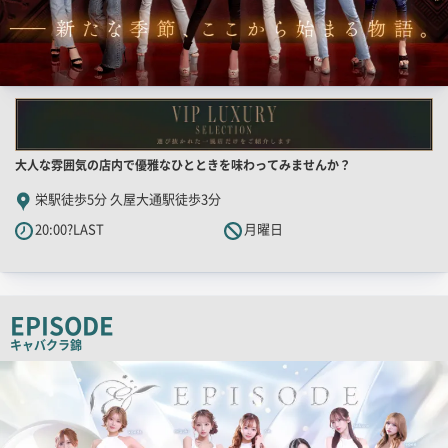
店
大人な雰囲気の店内で優雅なひとときを味わってみませんか？
舗
栄駅徒歩5分 久屋大通駅徒歩3分
PR
20:00?LAST
月曜日
キ
ャ
ッ
チ
EPISODE
コ
キャバクラ
錦
ピ
検
索
ー
結
果
一
覧