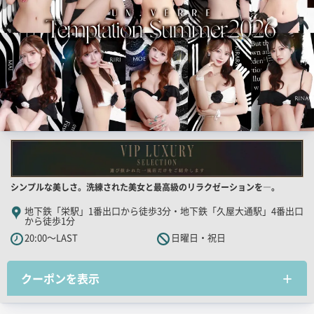
像
店
シンプルな美しさ。洗練された美女と最高級のリラクゼーションを―。
舗
地下鉄「栄駅」1番出口から徒歩3分・地下鉄「久屋大通駅」4番出口
から徒歩1分
PR
20:00～LAST
日曜日・祝日
キ
ャ
ッ
クーポンを表示
チ
コ