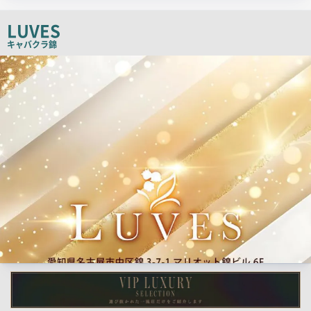
ッ
チ
LUVES
コ
キャバクラ
錦
ピ
検
索
ー
結
果
一
覧
用
画
像