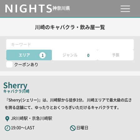
神奈川県
川崎のキャバクラ・飲み屋一覧
キーワード
エリア
ジャンル
予算
1
0
クーポンあり
Sherry
キャバクラ
川崎
店
『Sherry(シェリー)』は、川崎駅から徒歩3分。 川崎エリアで最大級の広さ
舗
を誇る店舗にて、ゆったりとおくつろぎいただけるキャバクラです。
PR
JR川崎駅・京急川崎駅
キ
19:00～LAST
日曜日
ャ
ッ