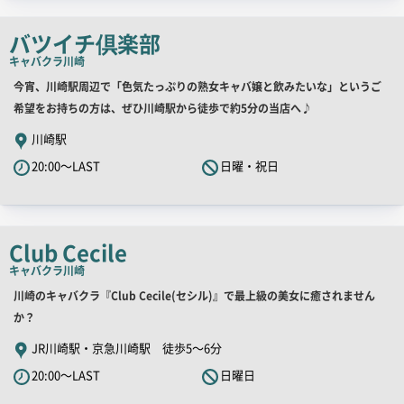
ッ
チ
バツイチ倶楽部
コ
キャバクラ
川崎
ピ
店
今宵、川崎駅周辺で「色気たっぷりの熟女キャバ嬢と飲みたいな」というご
ー
舗
希望をお持ちの方は、ぜひ川崎駅から徒歩で約5分の当店へ♪
PR
川崎駅
キ
20:00～LAST
日曜・祝日
ャ
ッ
チ
コ
Club Cecile
ピ
キャバクラ
川崎
ー
店
川崎のキャバクラ『Club Cecile(セシル)』で最上級の美女に癒されません
舗
か？
PR
JR川崎駅・京急川崎駅 徒歩5～6分
キ
20:00～LAST
日曜日
ャ
ッ