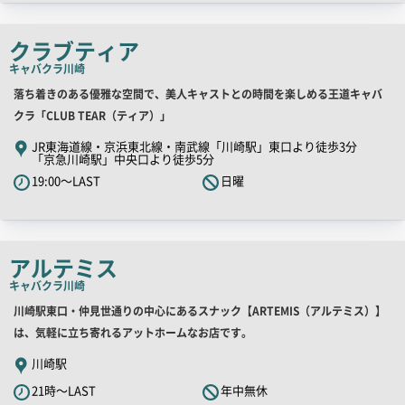
チ
コ
クラブティア
ピ
キャバクラ
川崎
ー
店
落ち着きのある優雅な空間で、美人キャストとの時間を楽しめる王道キャバ
舗
クラ「CLUB TEAR（ティア）」
PR
JR東海道線・京浜東北線・南武線「川崎駅」東口より徒歩3分
「京急川崎駅」中央口より徒歩5分
キ
19:00～LAST
日曜
ャ
ッ
チ
コ
アルテミス
ピ
キャバクラ
川崎
ー
店
川崎駅東口・仲見世通りの中心にあるスナック【ARTEMIS（アルテミス）】
舗
は、気軽に立ち寄れるアットホームなお店です。
PR
川崎駅
キ
21時～LAST
年中無休
ャ