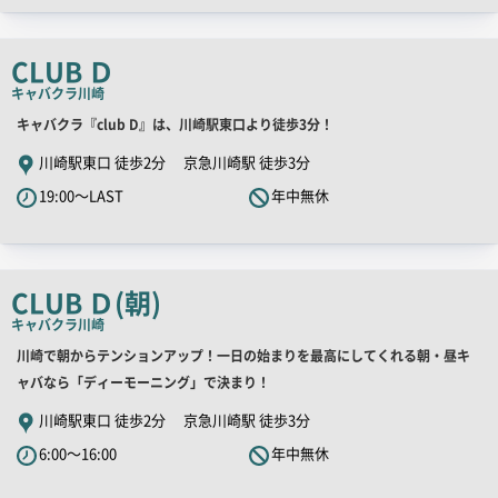
チ
コ
CLUB Ｄ
ピ
キャバクラ
川崎
ー
店
キャバクラ『club D』は、川崎駅東口より徒歩3分！
舗
川崎駅東口 徒歩2分 京急川崎駅 徒歩3分
PR
19:00～LAST
年中無休
キ
ャ
ッ
チ
CLUB Ｄ(朝)
コ
キャバクラ
川崎
ピ
店
川崎で朝からテンションアップ！一日の始まりを最高にしてくれる朝・昼キ
ー
舗
ャバなら「ディーモーニング」で決まり！
PR
川崎駅東口 徒歩2分 京急川崎駅 徒歩3分
キ
6:00～16:00
年中無休
ャ
ッ