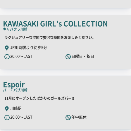
ッ
チ
コ
KAWASAKI GIRL’s COLLECTION
ピ
キャバクラ
川崎
ー
店
ラグジュアリーな空間で贅沢な時間をお楽しみください。
舗
JR川崎駅より徒歩5分
PR
20:00～LAST
日曜日・祝日
キ
ャ
ッ
チ
Espoir
コ
バー・パブ
川崎
ピ
店
11月にオープンしたばかりのガールズバー!!
ー
舗
川崎駅
PR
20:00～LAST
年中無休
キ
ャ