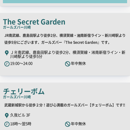
チ
コ
ピ
The Secret Garden
ー
ガールズバー
川崎
店
JR南武線、鹿島田駅より徒歩2分、横須賀線・湘南新宿ライン・新川崎駅より
舗
徒歩5分にございます、ガールズバー『The Secret Garden』です。
PR
ＪＲ南武線、鹿島田駅より徒歩2分、横須賀線・湘南新宿ライン・新
川崎駅より徒歩5分
キ
19:00～24:00
年中無休
ャ
ッ
チ
コ
チェリーボム
ピ
ガールズバー
川崎
ー
店
武蔵新城駅から徒歩２分！遊び心満載のガールズバー【チェリーボム】です!!
舗
久我ビル 3F
PR
18時～翌5時
年中無休
キ