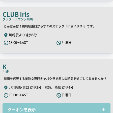
チ
コ
CLUB Iris
ピ
クラブ・ラウンジ
川崎
ー
店
こんばんは！川崎駅東口からすぐのスナック『Iris(イリス)』です。
舗
川崎駅より徒歩5分
PR
18:00～LAST
月曜日
キ
ャ
ッ
チ
K
コ
川崎
ピ
店
川崎を代表する美熟女専門キャバクラで癒しの時間を過ごしてみませんか？
ー
舗
JR川崎駅東口 徒歩3分・京急川崎駅 徒歩4分
PR
19:00～LAST
日曜日
キ
ャ
クーポンを表示
ッ