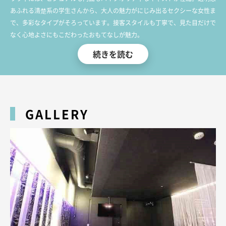
あふれる清楚系の学生さんから、大人の魅力がにじみ出るセクシーな女性ま
で、多彩なタイプがそろっています。接客スタイルも丁寧で、見た目だけで
なく心地よさにもこだわったおもてなしが魅力。
続きを読む
贅沢だけど気取らない、そんな絶妙なバランスを体感したい方は、ぜひ関内
のラヴィで極上のひとときをお過ごしください。
GALLERY