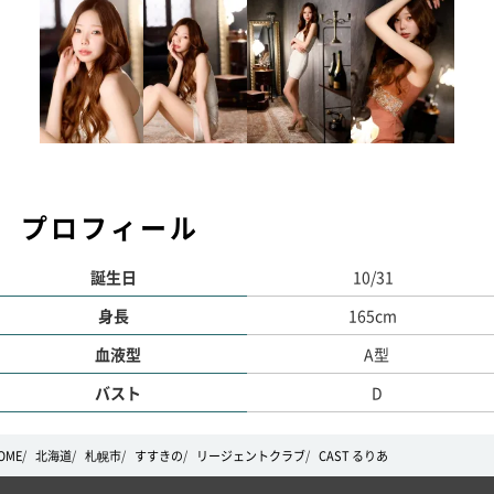
プロフィール
誕生日
10/31
身長
165cm
血液型
A型
バスト
D
OME
北海道
札幌市
すすきの
リージェントクラブ
CAST るりあ