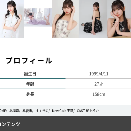
プロフィール
誕生日
1999/4/11
年齢
27才
身長
158cm
OME
北海道
札幌市
すすきの
New Club 王華
CAST 桜 おうか
コンテンツ