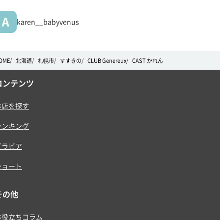
karen__babyvenus
OME
北海道
札幌市
すすきの
CLUB Genereux
CAST かれん
コンテンツ
お店を探す
ランキング
グラビア
ショート
その他
お役立ちコラム