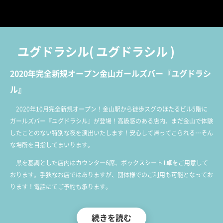
ユグドラシル
(
ユグドラシル
)
2020年完全新規オープン金山ガールズバー『ユグドラシ
ル』
2020年10月完全新規オープン！金山駅から徒歩スグのほたるビル5階に
ガールズバー『ユグドラシル』が登場！高級感のある店内、まだ金山で体験
したことのない特別な夜を演出いたします！安心して帰ってこられる…そん
な場所を目指してまいります。
黒を基調とした店内はカウンター6席、ボックスシート1卓をご用意して
おります。手狭なお店ではありますが、団体様でのご利用も可能となってお
ります！電話にてご予約も承ります。
当店はママのいるガールズバーです。ママをはじめキャストは皆明るくて
続きを読む
元気のある子ばかりなので楽しく呑みたい方にはうってつけですよ♪ 新人