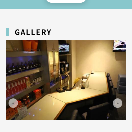
さんも続々入店中！これからもっと賑やかなお店になりますので、金山でガ
ールズバーをお探しの方は是非！
料金システムはオールタイム1セット50分3,500円となっております。明
朗会計ですので安心して楽しんでくださいませ！もちろんカラオケも完備！
GALLERY
呑んで歌って楽しい時間を一緒に過ごしましょう♪
これから皆様と一緒に成長していけたらと思っております！金山ガールズ
バー『ユグドラシル』をよろしくお願い致します。スタッフ一同心よりお待
ちしております。