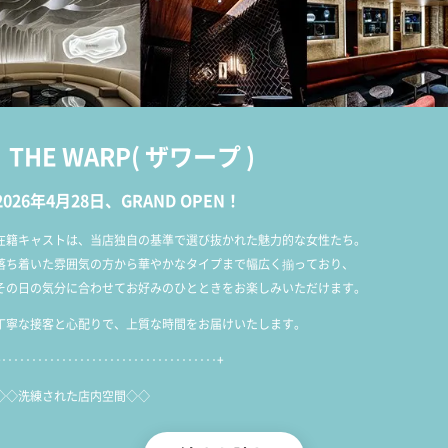
THE WARP
(
ザワープ
)
2026年4月28日、GRAND OPEN！
在籍キャストは、当店独自の基準で選び抜かれた魅力的な女性たち。
落ち着いた雰囲気の方から華やかなタイプまで幅広く揃っており、
その日の気分に合わせてお好みのひとときをお楽しみいただけます。
丁寧な接客と心配りで、上質な時間をお届けいたします。
+‥‥‥‥‥‥‥‥‥‥‥‥‥‥‥‥‥‥+
◇◇洗練された店内空間◇◇
店内はゆとりのある設計で、落ち着きのある雰囲気が広がります。