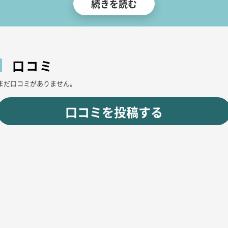
続きを読む
インテリアや装飾は細部までこだわり、
照明演出によって心地よい空間を演出。
どなたでもゆったりと過ごせるフロアに仕上げています。
扉を開けた瞬間から、日常とは少し違う空気を感じていただけるはず。
口コミ
大切なひとときを、どうぞごゆっくりお楽しみください。
まだ口コミがありません。
口コミを投稿する