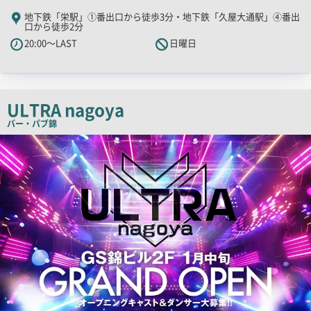
PR
地下鉄「栄駅」①番出口から徒歩3分・地下鉄「久屋大通駅」④番出
口から徒歩2分
キ
20:00～LAST
日曜日
ャ
ッ
チ
コ
ULTRA nagoya
ピ
バー・パブ
錦
ー
検
索
結
果
一
覧
用
画
像