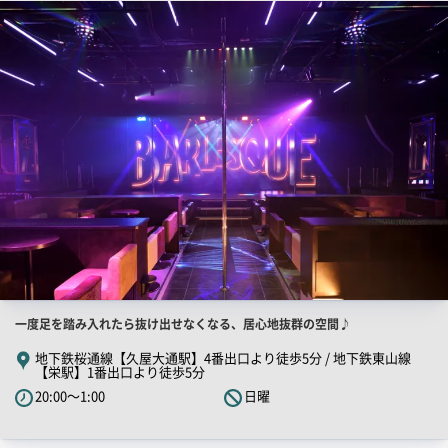
検
索
結
果
一
覧
用
画
像
店
一度足を踏み入れたら抜け出せなくなる、居心地抜群の空間♪
舗
地下鉄桜通線【久屋大通駅】4番出口より徒歩5分 / 地下鉄東山線
【栄駅】1番出口より徒歩5分
PR
20:00～1:00
日曜
キ
ャ
ッ