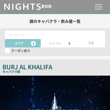
愛知県
錦のキャバクラ・飲み屋一覧
キーワード
エリア
ジャンル
予算
1
0
クーポンあり
BURJ AL KHALIFA
キャバクラ
錦
店
舗
PR
画
像