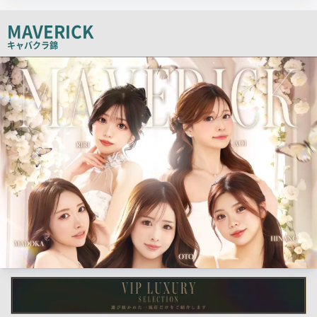
チ
MAVERICK
コ
キャバクラ
錦
ピ
店
ー
舗
PR
画
像