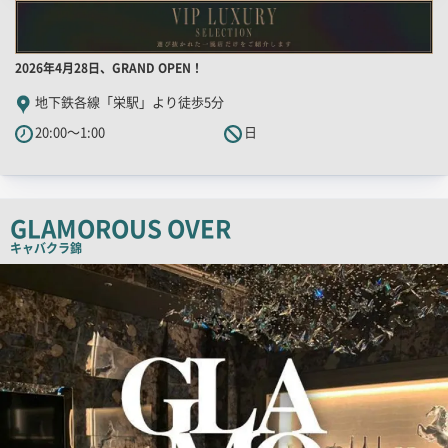
店
2026年4月28日、GRAND OPEN！
舗
地下鉄各線「栄駅」より徒歩5分
PR
20:00～1:00
日
キ
ャ
ッ
チ
GLAMOROUS OVER
コ
キャバクラ
錦
ピ
検
索
ー
結
果
一
覧
用
画
像