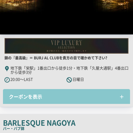
店
錦の『最高級』＝ BURJ AL CLUBを貴方の目で確かめて下さい?
舗
地下鉄「栄駅」1番出口から徒歩1分・地下鉄「久屋大通駅」4番出口
から徒歩3分
PR
20:00～LAST
日曜日
キ
ャ
ッ
クーポンを表示
チ
コ
ピ
BARLESQUE NAGOYA
ー
バー・パブ
錦