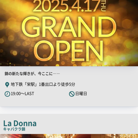
店
錦の新たな輝きが、今ここに――
舗
地下鉄「栄駅」1番出口より徒歩5分
PR
19:00～LAST
日曜日
キ
ャ
ッ
チ
La Donna
コ
キャバクラ
錦
ピ
検