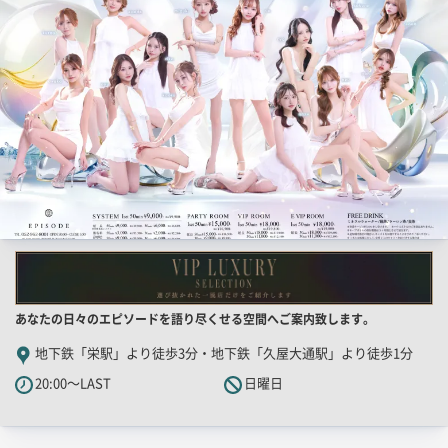
一
覧
用
画
像
店
あなたの日々のエピソードを語り尽くせる空間へご案内致します。
舗
地下鉄「栄駅」より徒歩3分・地下鉄「久屋大通駅」より徒歩1分
PR
20:00～LAST
日曜日
キ
ャ
ッ