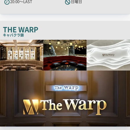
20:00～LAST
日曜日
ャ
ッ
チ
コ
THE WARP
ピ
キャバクラ
錦
ー
検
索
結
果
一
覧
用
画
像