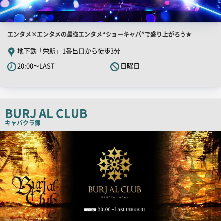
店
エンタメ×エンタメの最強エンタメ“ショーキャバ”で盛り上がろう★
舗
地下鉄「栄駅」1番出口から徒歩3分
PR
20:00～LAST
日曜日
キ
ャ
ッ
チ
BURJ AL CLUB
コ
キャバクラ
錦
ピ
検
索
ー
結
果
一
覧
用
画
像