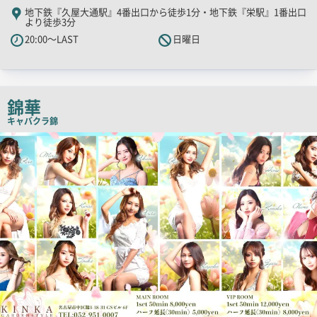
舗
地下鉄『久屋大通駅』4番出口から徒歩1分・地下鉄『栄駅』1番出口
より徒歩3分
PR
20:00～LAST
日曜日
キ
ャ
ッ
チ
錦華
コ
キャバクラ
錦
ピ
検
ー
索
結
果
一
覧
用
画
像