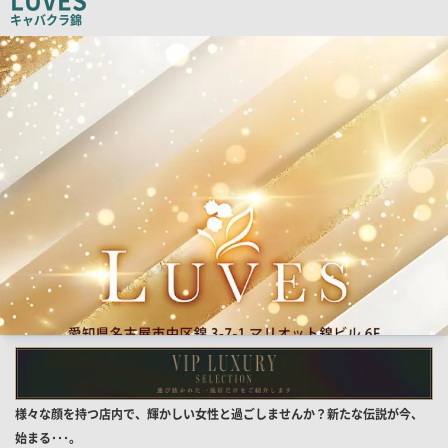
ー
キャバクラ
錦
検
索
結
果
一
覧
用
画
像
店
様々な顔を持つ店内で、輝かしい女性と過ごしませんか？新たな伝説が今、
舗
始まる･･･。