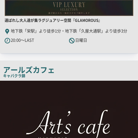
店
選ばれし大人達が集ラグジュアリー空間『GLAMOROUS』
舗
地下鉄「栄駅」より徒歩1分・地下鉄「久屋大通駅」より徒歩3分
PR
20:00～LAST
日曜日
キ
ャ
ッ
チ
アールズカフェ
コ
キャバクラ
錦
ピ
検
索
ー
結
果
一
覧
用
画
像