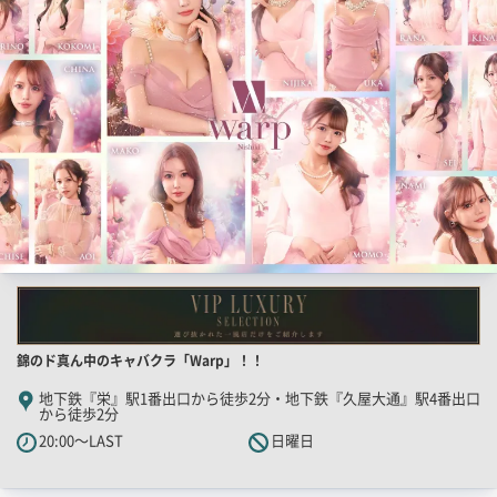
一
覧
用
画
像
店
錦のド真ん中のキャバクラ「Warp」！！
舗
地下鉄『栄』駅1番出口から徒歩2分・地下鉄『久屋大通』駅4番出口
から徒歩2分
PR
20:00～LAST
日曜日
キ
ャ
ッ