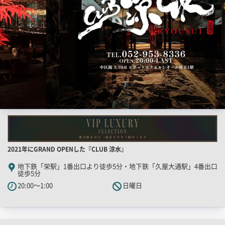
用
画
像
店
2021年にGRAND OPENした『CLUB 涼水』
舗
地下鉄「栄駅」1番出口より徒歩5分・地下鉄「久屋大通駅」4番出口
徒歩5分
PR
20:00～1:00
日曜日
キ
ャ
ッ
チ