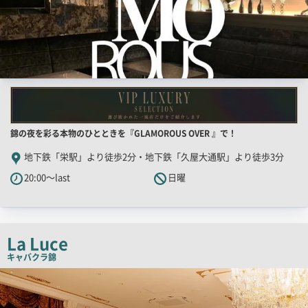
店
錦の夜を彩る本物のひとときを『GLAMOROUS OVER 』で！
舗
地下鉄「栄駅」より徒歩2分・地下鉄「久屋大通駅」より徒歩3分
PR
20:00～last
日曜
キ
ャ
ッ
チ
La Luce
コ
キャバクラ
錦
ピ
検
索
ー
結
果