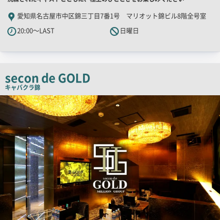
舗
愛知県名古屋市中区錦三丁目7番1号 マリオット錦ビル8階全号室
PR
20:00～LAST
日曜日
キ
ャ
ッ
チ
secon de GOLD
コ
キャバクラ
錦
ピ
検
索
ー
結
果
一
覧
用
画
像