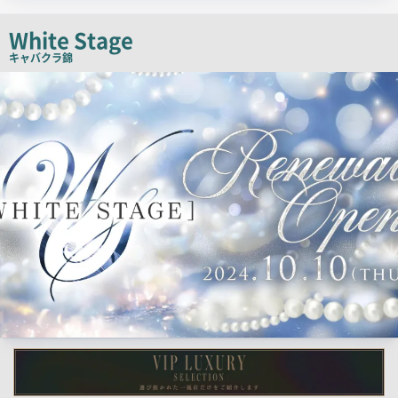
チ
White Stage
コ
キャバクラ
錦
ピ
検
ー
索
結
果
一
覧
用
画
像