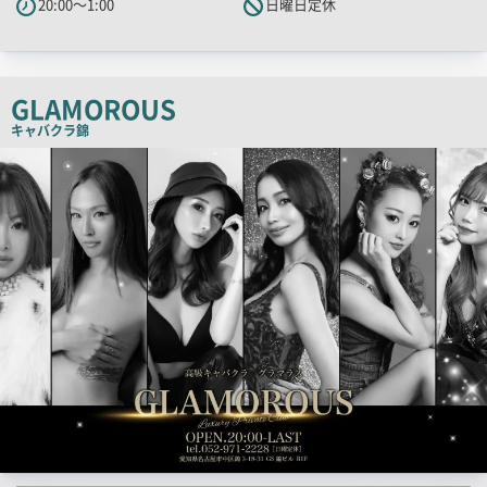
20:00～1:00
日曜日定休
キ
ャ
ッ
チ
GLAMOROUS
コ
キャバクラ
錦
ピ
検
ー
索
結
果
一
覧
用
画
像