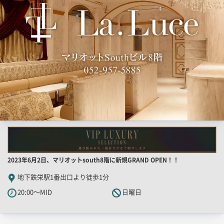
一
覧
用
画
像
店
2023年6月2日、マリオットsouth8階に新規GRAND OPEN！！
舗
地下鉄栄駅1番出口より徒歩1分
PR
20:00～MID
日曜日
キ
ャ
ッ