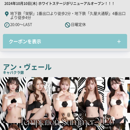
店
2024年10月10日(木) ホワイトステージがリニューアルオープン！！！
舗
地下鉄「栄駅」1番出口より徒歩2分・地下鉄「久屋大通駅」4番出口
より徒歩4分
PR
20:00～LAST
日曜定休
キ
ャ
ッ
クーポンを表示
チ
コ
ピ
アン・ヴェール
ー
キャバクラ
錦
検
索
結
果
一
覧
用
画
像