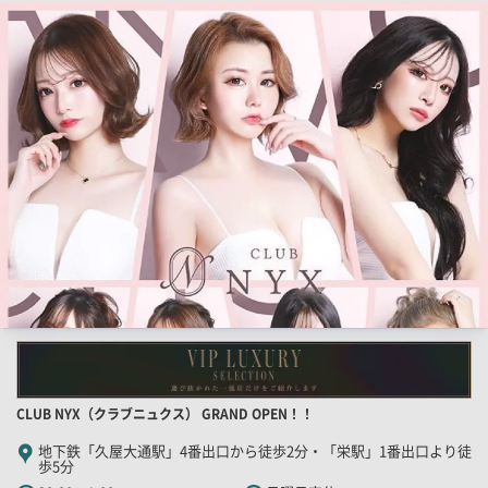
検
索
結
果
一
覧
用
画
像
店
CLUB NYX（クラブニュクス） GRAND OPEN！！
舗
地下鉄「久屋大通駅」4番出口から徒歩2分・「栄駅」1番出口より徒
歩5分
PR