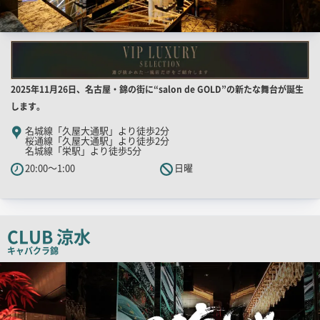
店
2025年11月26日、名古屋・錦の街に“salon de GOLD”の新たな舞台が誕生
舗
します。
PR
名城線「久屋大通駅」より徒歩2分
桜通線「久屋大通駅」より徒歩2分
キ
名城線「栄駅」より徒歩5分
ャ
20:00～1:00
日曜
ッ
チ
コ
ピ
CLUB 涼水
ー
キャバクラ
錦
検
索
結
果
一
覧