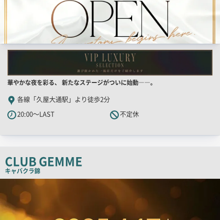
店
華やかな夜を彩る、 新たなステージがついに始動――。
舗
各線「久屋大通駅」より徒歩2分
PR
20:00～LAST
不定休
キ
ャ
ッ
チ
CLUB GEMME
コ
キャバクラ
錦
ピ
店
舗
ー
PR
画
像