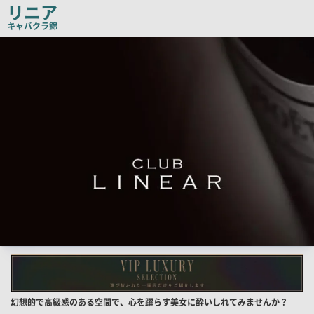
リニア
コ
キャバクラ
錦
ピ
検
ー
索
結
果
一
覧
用
画
像
店
幻想的で高級感のある空間で、心を躍らす美女に酔いしれてみませんか？