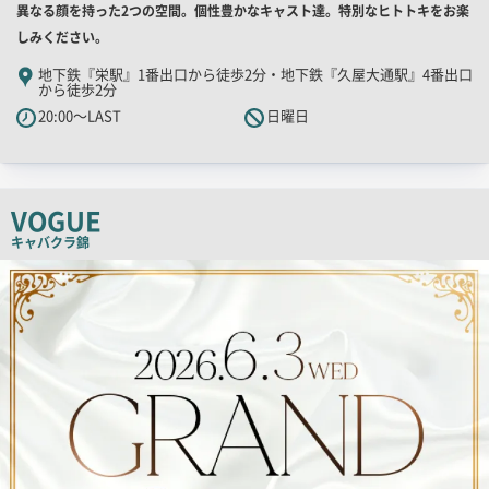
店
異なる顔を持った2つの空間。個性豊かなキャスト達。特別なヒトトキをお楽
舗
しみください。
PR
地下鉄『栄駅』1番出口から徒歩2分・地下鉄『久屋大通駅』4番出口
から徒歩2分
キ
20:00～LAST
日曜日
ャ
ッ
チ
コ
VOGUE
ピ
キャバクラ
錦
ー
検
索
結
果
一
覧
用
画
像