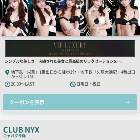
店
シンプルな美しさ。洗練された美女と最高級のリラクゼーションを―。
舗
地下鉄「栄駅」1番出口から徒歩3分・地下鉄「久屋大通駅」4番出口
から徒歩1分
PR
20:00～LAST
日曜日・祝日
キ
ャ
ッ
クーポンを表示
チ
コ
ピ
CLUB NYX
ー
キャバクラ
錦