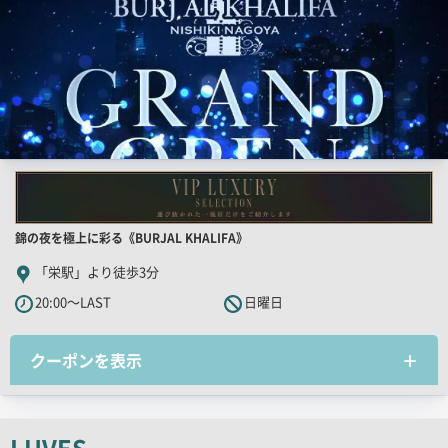
店
錦の夜を極上に彩る《BURJAL KHALIFA》
舗
「栄駅」より徒歩3分
PR
20:00～LAST
日曜日
キ
ャ
クーポンを表示
ッ
チ
コ
ピ
LUVES