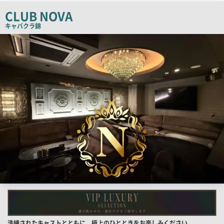
チ
CLUB NOVA
コ
キャバクラ
錦
ピ
検
索
ー
結
果
一
覧
用
画
像
店
洗練されたキャストとともに、極上のひとときをお楽しみください