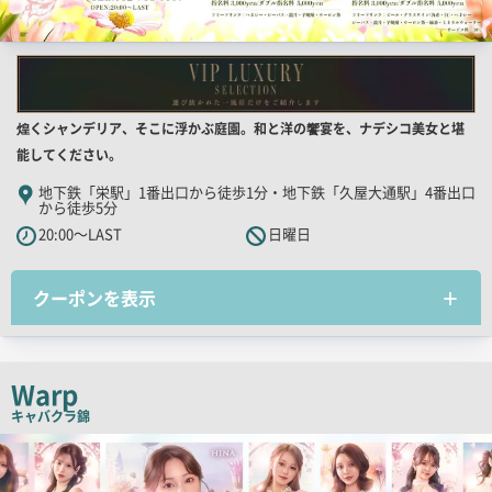
店
煌くシャンデリア、そこに浮かぶ庭園。和と洋の饗宴を、ナデシコ美女と堪
舗
能してください。
PR
地下鉄「栄駅」1番出口から徒歩1分・地下鉄「久屋大通駅」4番出口
から徒歩5分
キ
20:00～LAST
日曜日
ャ
ッ
チ
クーポンを表示
コ
ピ
ー
Warp
キャバクラ
錦
検
索
結
果