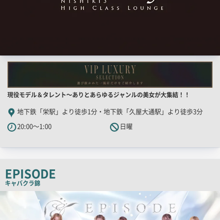
店
現役モデル＆タレント～ありとあらゆるジャンルの美女が大集結！！
舗
地下鉄「栄駅」より徒歩1分・地下鉄「久屋大通駅」より徒歩3分
PR
20:00～1:00
日曜
キ
ャ
ッ
チ
EPISODE
コ
キャバクラ
錦
ピ
検
索
ー
結
果