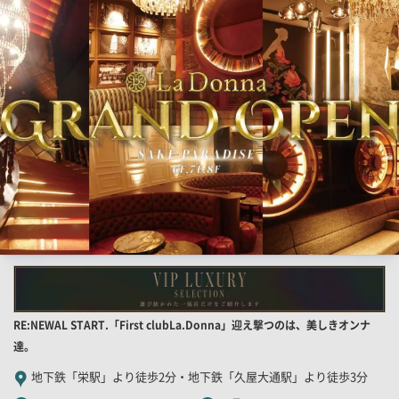
索
ー
結
果
一
覧
用
画
像
店
RE:NEWAL START.「First clubLa.Donna」迎え撃つのは、美しきオンナ
舗
達。
PR
地下鉄「栄駅」より徒歩2分・地下鉄「久屋大通駅」より徒歩3分
キ