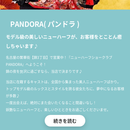
PANDORA
(
パンドラ
)
モデル級の美しいニューハーフが、お客様をとことん癒
しちゃいます♪
名古屋の繁華街【錦3丁目】で営業中！『ニューハーフショークラブ
PANDORA』へようこそ！
錦の夜を贅沢に過ごすなら、当店で決まりです♪
当店に在籍するキャストは、全国から集まった美人ニューハーフばかり。
トップモデル級のルックスとスタイルを誇る彼女たちに、夢中になるお客様
が多数♪
一度出会えば、絶対にまた会いたくなること間違いなし！
妖艶なニューハーフと、楽しいひとときをお過ごしくださいませ。
続きを読む
さらに、毎日刺激的なショータイムもアリ！
1回目は20時45分、2回目は22時15分、3回目は23時45分から始まります！