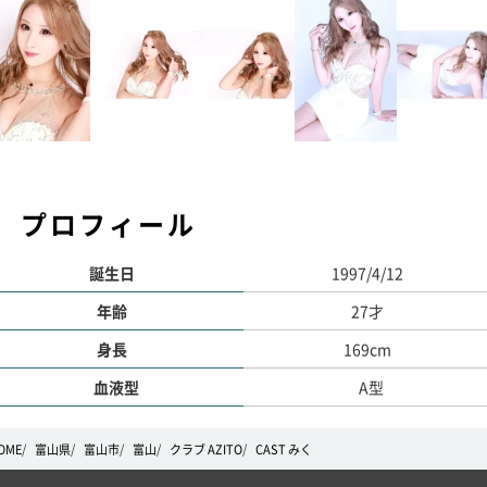
プロフィール
誕生日
1997/4/12
年齢
27才
身長
169cm
血液型
A型
OME
富山県
富山市
富山
クラブ AZITO
CAST みく