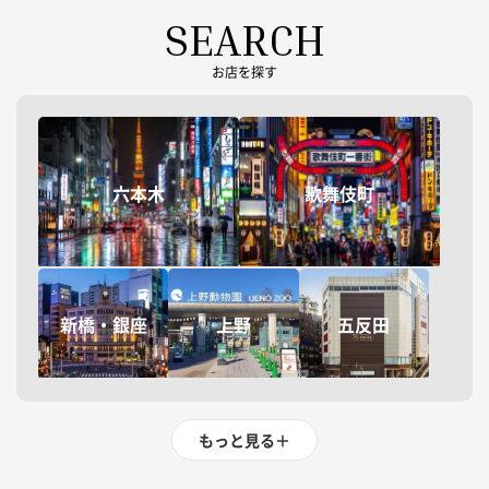
SEARCH
お店を探す
六本木
歌舞伎町
新橋・銀座
上野
五反田
もっと見る
＋