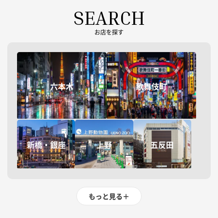
SEARCH
お店を探す
六本木
歌舞伎町
新橋・銀座
上野
五反田
もっと見る
＋