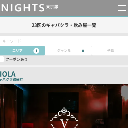
東京都
23区のキャバクラ・飲み屋一覧
キーワード
エリア
ジャンル
予算
1
0
クーポンあり
IOLA
ャバクラ
錦糸町