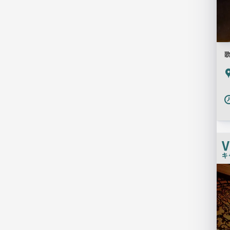
P
V
キ
検
索
結
果
一
覧
用
画
像