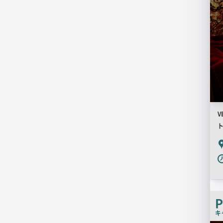
V
P
キ