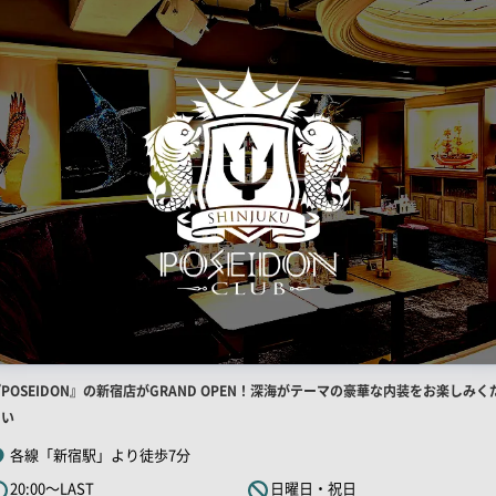
店
POSEIDON』の新宿店がGRAND OPEN！深海がテーマの豪華な内装をお楽しみく
舗
さい
R
各線「新宿駅」より徒歩7分
キ
20:00～LAST
日曜日・祝日