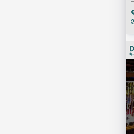
P
D
キ
検
索
結
果
一
覧
用
画
像