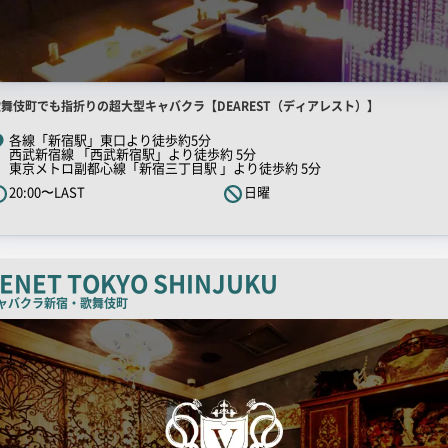
店
歌舞伎町でも指折りの超大型キャバクラ【DEAREST（ディアレスト）】
舗
各線「新宿駅」東口より徒歩約5分
西武新宿線 「西武新宿駅」より徒歩約 5分
R
東京メトロ副都心線「新宿三丁目駅 」より徒歩約 5分
キ
20:00〜LAST
日曜
ャ
ッ
チ
ENET TOKYO SHINJUKU
コ
ピ
ャバクラ
新宿・歌舞伎町
ー