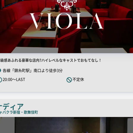
店
高級感あふれる豪華な店内?ハイレベルなキャストでおもてなし！
舗
各線「錦糸町駅」南口より徒歩3分
R
20:00～LAST
不定休
キ
ャ
ッ
チ
ナディア
コ
ャバクラ
新宿・歌舞伎町
ピ
ー