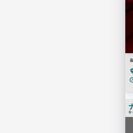
P
キ
検
索
結
果