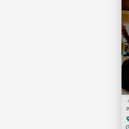
検
索
結
果
一
覧
用
画
像
『
P