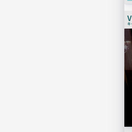
V
キ
検
索
結
果
一
覧
用
画
像