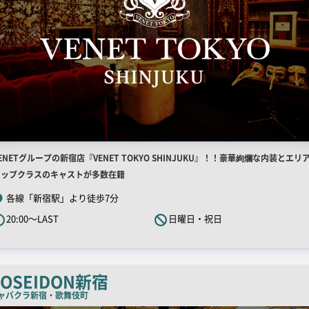
店
ENETグループの新宿店『VENET TOKYO SHINJUKU』！！豪華絢爛な内装とエリ
舗
トップクラスのキャストが多数在籍
R
各線「新宿駅」より徒歩7分
キ
20:00～LAST
日曜日・祝日
ャ
ッ
チ
コ
POSEIDON新宿
ピ
ャバクラ
新宿・歌舞伎町
ー