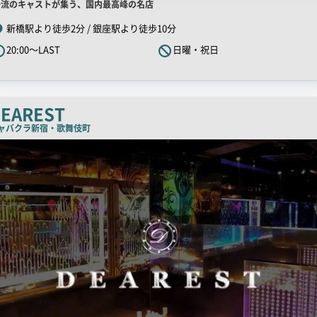
店
一流のキャストが集う、国内最高峰の名店
舗
新橋駅より徒歩2分 / 銀座駅より徒歩10分
R
20:00～LAST
日曜・祝日
キ
ャ
ッ
チ
EAREST
コ
ャバクラ
新宿・歌舞伎町
ピ
ー