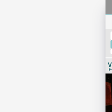
V
キ
検
索
結
果
一
覧
用
画
像