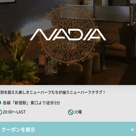
店
性別を超えた美しきニューハーフたちが揃うニューハーフクラブ！
舗
各線「新宿駅」東口より徒歩3分
R
20:00～LAST
火曜
キ
ャ
クーポンを表示
ッ
チ