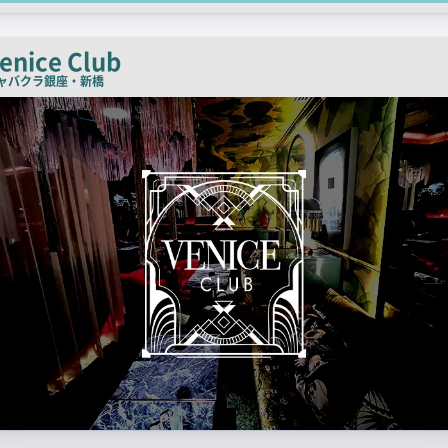
コ
ピ
enice Club
ー
ャバクラ
銀座・新橋