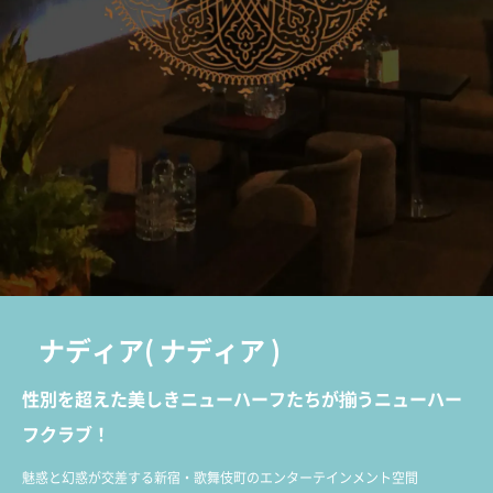
ナディア
(
ナディア
)
性別を超えた美しきニューハーフたちが揃うニューハー
フクラブ！
魅惑と幻惑が交差する新宿・歌舞伎町のエンターテインメント空間