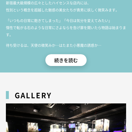
新宿最大級規模の広々としたハイセンスな店内には、
性別という概念を超越した魅惑の美女たちが貴男に妖しく微笑みます。
「いつもの日常に飽きてしまった」「今日は気分を変えてみたい」
惰性で転がる石のような日常にさよならを告げ扉を開いたら物語は始まりま
す。
待ち受けるは、天使の微笑みか…はたまた小悪魔の誘惑か…
どちらにせよ必ずお客様に楽しいひと時をお届けできるはずです。
続きを読む
「来て良かった」その言葉をつぶやいていただけるよう
心からのおもてなしで、貴方を心の底から笑顔に、元気に。
他店には真似できないクオリティーで
最高に楽しい時間が貴男を待ってます！
GALLERY
飲むなら！騒ぐなら！歌舞伎町の楽園「NADIA(ナディア)」でお会いましょ
う！