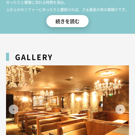
ゆったりと優雅に流れる時間を演出。
ふかふかのソファーにゆったりと腰掛ければ、さぁ最高の夜の幕開けです。
続きを読む
美しく年齢を重ねたこそ会得した知性と品格を会話とサービスに
きっと垣間見ていただけることでしょう。
品を湛えた優美微笑みと芳醇な色香を放つ妖艶な魅力を携えた
当店自慢の”美魔女”たちがアナタに優美で甘美な癒しの魔法をかけます。
甘く流れる時間に心も体も癒されていただけますと幸いです。
GALLERY
ご来店心よりお待ちしております。