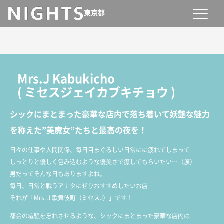
東京都
Mrs.J Kabukicho
(
ミセスジェイカブキチョウ
)
シックにまとまった豪華な店内で落ち着いて妖艶な魅力
を称えた”美魔女”たちと最高の夜を！
日々の仕事や人間関係、毎日目まぐるしい日常にに疲れてしまって
しっとりと優しく包み込むような優美さで癒してもらいたい…（涙）
男だってそんな日もありますよね。
毎日、日常と戦うアナタにぜひおすすめしたいお店
それが「Mrs. J 歌舞伎町（ミセスJ）」です！
都会の喧騒を忘れさせるような、シックにまとまった豪華な店内は