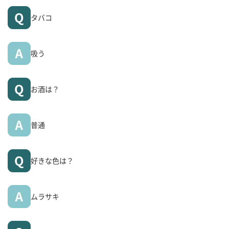
タバコ
吸う
お酒は？
普通
好きな色は？
ムラサキ