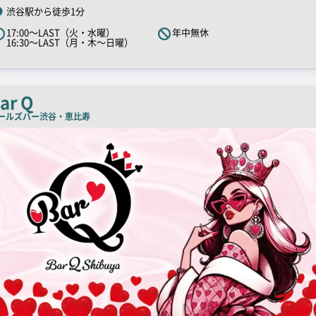
R
渋谷駅から徒歩1分
キ
17:00～LAST（火・水曜）
年中無休
ャ
16:30～LAST（月・木～日曜）
ッ
チ
コ
ar Q
ピ
ールズバー
渋谷・恵比寿
ー