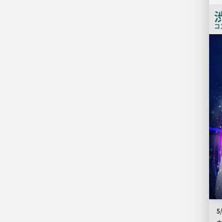
渋
コ
店
舗
PR
画
像