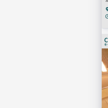
P
C
キ
店
舗
PR
画
像