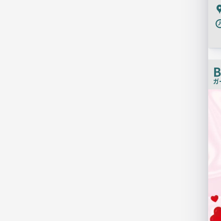
P
B
ガ
検
索
結
果
一
覧
用
画
像