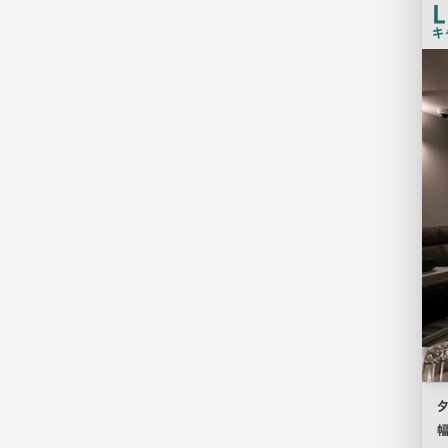
L
キ
検
索
結
果
一
覧
用
画
像
夕