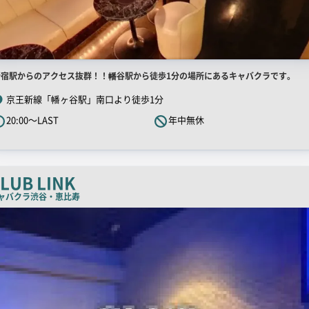
店
新宿駅からのアクセス抜群！！幡谷駅から徒歩1分の場所にあるキャバクラです。
舗
京王新線「幡ヶ谷駅」南口より徒歩1分
R
20:00～LAST
年中無休
キ
ャ
ッ
チ
LUB LINK
コ
ャバクラ
渋谷・恵比寿
ピ
ー