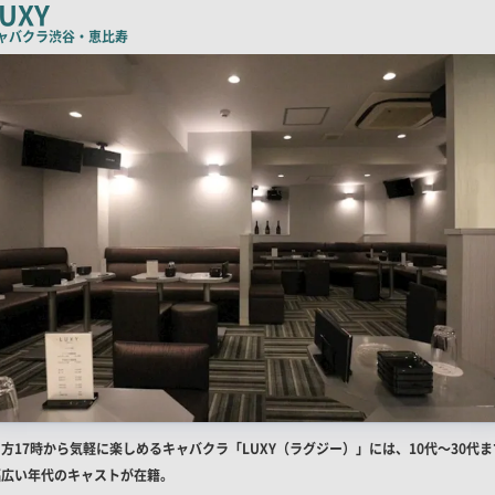
チ
UXY
コ
ャバクラ
渋谷・恵比寿
ピ
ー
店
方17時から気軽に楽しめるキャバクラ「LUXY（ラグジー）」には、10代～30代ま
舗
幅広い年代のキャストが在籍。