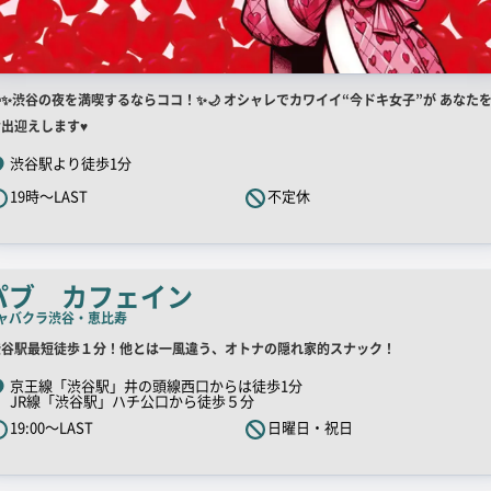
店
✨渋谷の夜を満喫するならココ！✨🌙 オシャレでカワイイ“今ドキ女子”が あなた
舗
お出迎えします♥
R
渋谷駅より徒歩1分
キ
19時～LAST
不定休
ャ
ッ
チ
コ
パブ カフェイン
ピ
ャバクラ
渋谷・恵比寿
ー
店
渋谷駅最短徒歩１分！他とは一風違う、オトナの隠れ家的スナック！
舗
京王線「渋谷駅」井の頭線西口からは徒歩1分
JR線「渋谷駅」ハチ公口から徒歩５分
R
19:00～LAST
日曜日・祝日
キ
ャ
ッ