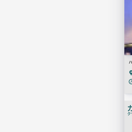
P
ク
店
舗
PR