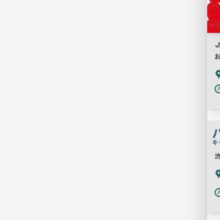

P
キ
P