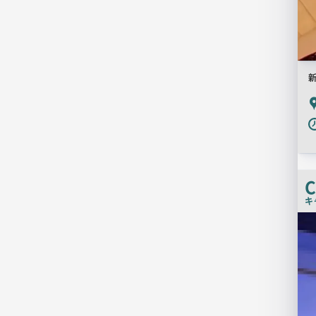
P
C
キ
店
舗
PR
画
像