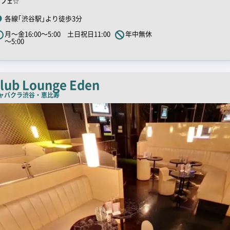
舗
カフェ☆
R
各線｢渋谷駅｣より徒歩3分
キ
月～金16:00～5:00 土日祝日11:00
年中無休
ャ
～5:00
ッ
チ
コ
lub Lounge Eden
ピ
ャバクラ
渋谷・恵比寿
ー