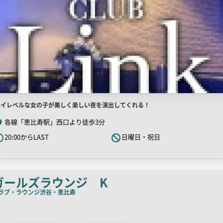
店
ハイレベルな女の子が美しく楽しい夜を演出してくれる！
舗
各線「恵比寿駅」西口より徒歩3分
R
20:00からLAST
日曜日・祝日
キ
ャ
ッ
チ
ガールズラウンジ K
コ
ラブ・ラウンジ
渋谷・恵比寿
ピ
ー