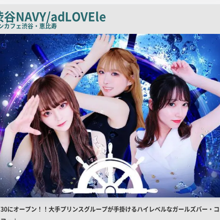
チ
谷NAVY/adLOVEle
コ
ンカフェ
渋谷・恵比寿
ピ
ー
店
5/30にオープン！！大手プリンスグループが手掛けるハイレベルなガールズバー・コ