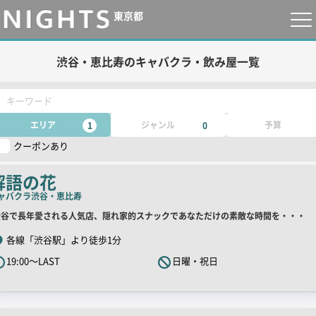
東京都
渋谷・恵比寿のキャバクラ・飲み屋一覧
キーワード
エリア
ジャンル
予算
1
0
クーポンあり
解語の花
ャバクラ
渋谷・恵比寿
店
渋谷で長年愛される人気店、隠れ家的スナックであなただけの素敵な時間を・・・
舗
各線「渋谷駅」より徒歩1分
R
19:00～LAST
日曜・祝日
キ
ャ
ッ