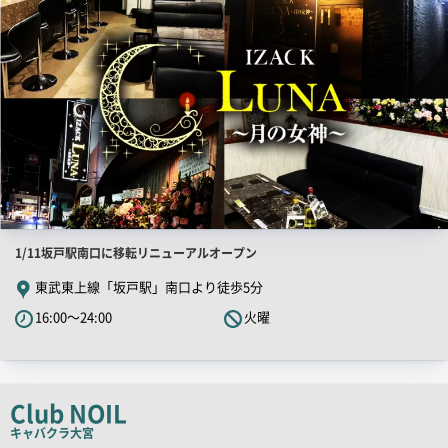
店
1/11坂戸駅南口に移転リニューアルオープン
舗
東武東上線「坂戸駅」南口より徒歩5分
PR
16:00～24:00
火曜
キ
ャ
ッ
チ
Club NOIL
コ
キャバクラ
大宮
ピ