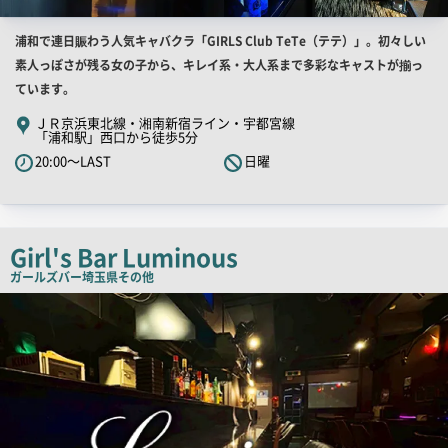
店
浦和で連日賑わう人気キャバクラ「GIRLS Club TeTe（テテ）」。初々しい
舗
素人っぽさが残る女の子から、キレイ系・大人系まで多彩なキャストが揃っ
PR
ています。
キ
ＪＲ京浜東北線・湘南新宿ライン・宇都宮線
「浦和駅」西口から徒歩5分
ャ
20:00～LAST
日曜
ッ
チ
コ
ピ
Girl's Bar Luminous
ー
ガールズバー
埼玉県その他
店
舗
PR
画
像