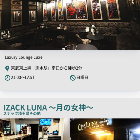
店
Laxury Lounge Luxe
舗
東武東上線「志木駅」南口から徒歩2分
PR
21:00〜LAST
日曜日
キ
ャ
ッ
チ
IZACK LUNA ～月の女神～
コ
スナック
埼玉県その他
ピ
店
舗
ー
PR
画
像