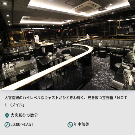
店
舗
ー
PR
画
像
店
大宮南銀のハイレベルなキャストがひときわ輝く、光を放つ宝石箱「ＮＯＩ
舗
Ｌ（ノイル」
PR
大宮駅徒歩数分
キ
20:00〜LAST
年中無休
ャ
ッ