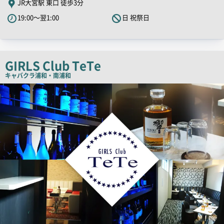
JR大宮駅 東口 徒歩3分
PR
19:00～翌1:00
日 祝祭日
キ
ャ
ッ
チ
GIRLS Club TeTe
コ
キャバクラ
浦和・南浦和
ピ
店
舗
ー
PR
画
像