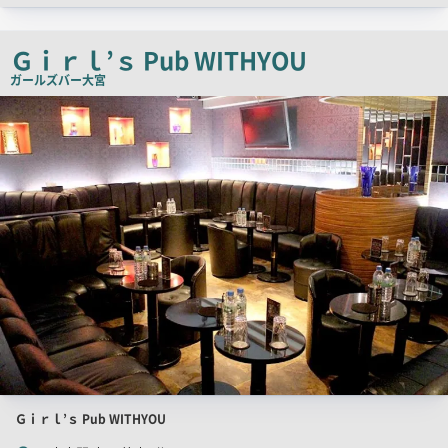
チ
コ
Ｇｉｒｌ’ｓ Pub WITHYOU
ピ
ガールズバー
大宮
ー
店
舗
PR
画
像
店
Ｇｉｒｌ’ｓ Pub WITHYOU
舗