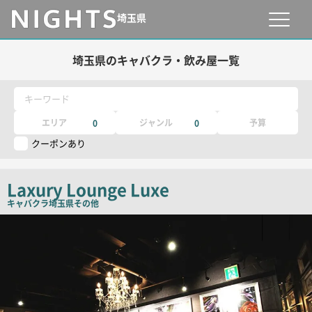
埼玉県
埼玉県のキャバクラ・飲み屋一覧
キーワード
エリア
ジャンル
予算
0
0
クーポンあり
Laxury Lounge Luxe
キャバクラ
埼玉県その他
店
舗
PR
画
像