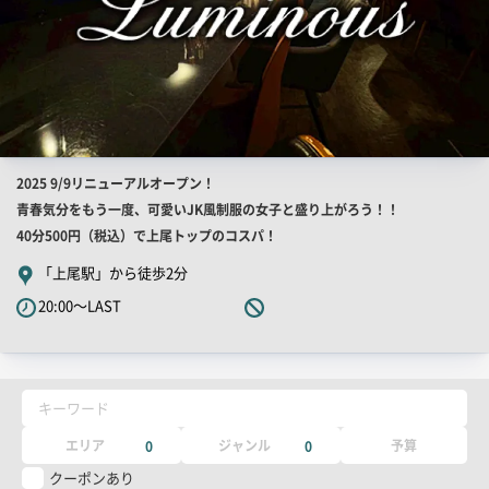
店
2025 9/9リニューアルオープン！
舗
青春気分をもう一度、可愛いJK風制服の女子と盛り上がろう！！
PR
40分500円（税込）で上尾トップのコスパ！
キ
「上尾駅」から徒歩2分
ャ
20:00～LAST
ッ
チ
コ
ピ
キーワード
ー
エリア
ジャンル
予算
0
0
クーポンあり