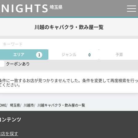
埼玉県
川越のキャバクラ・飲み屋一覧
キーワード
エリア
ジャンル
予算
1
0
クーポンあり
条件に一致するお店が見つかりませんでした。条件を変更して再度検索を行
てください。
OME
埼玉県
川越市
川越キャバクラ・飲み屋の一覧
コンテンツ
お店を探す