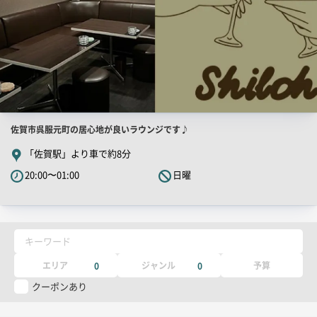
店
佐賀市呉服元町の居心地が良いラウンジです♪
舗
「佐賀駅」より車で約8分
PR
20:00〜01:00
日曜
キ
ャ
ッ
チ
キーワード
コ
ピ
エリア
ジャンル
予算
0
0
ー
クーポンあり