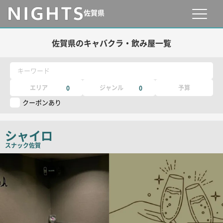
佐賀県
佐賀県のキャバクラ・飲み屋一覧
キーワード
エリア
ジャンル
予算
0
0
クーポンあり
シャイロ
スナック
佐賀
店
舗
PR
画
像