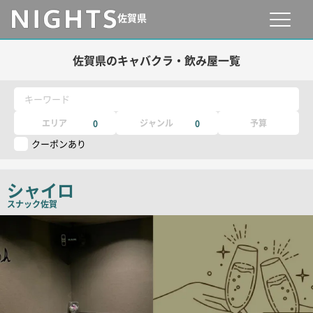
佐賀県
佐賀県のキャバクラ・飲み屋一覧
キーワード
エリア
ジャンル
予算
0
0
クーポンあり
シャイロ
スナック
佐賀
店
舗
PR
画
像