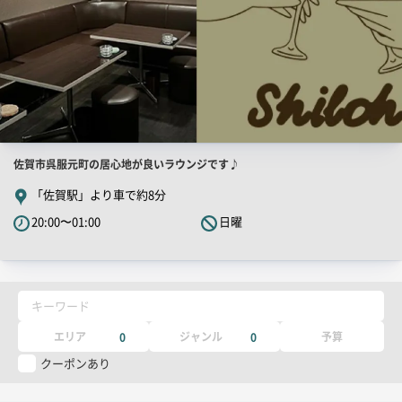
店
佐賀市呉服元町の居心地が良いラウンジです♪
舗
「佐賀駅」より車で約8分
PR
20:00〜01:00
日曜
キ
ャ
ッ
チ
キーワード
コ
ピ
エリア
ジャンル
予算
0
0
ー
クーポンあり