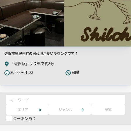
店
佐賀市呉服元町の居心地が良いラウンジです♪
舗
「佐賀駅」より車で約8分
PR
20:00〜01:00
日曜
キ
ャ
ッ
チ
キーワード
コ
ピ
エリア
ジャンル
予算
0
0
ー
クーポンあり