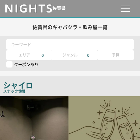
佐賀県
佐賀県のキャバクラ・飲み屋一覧
キーワード
エリア
ジャンル
予算
0
0
クーポンあり
シャイロ
スナック
佐賀
店
舗
PR
画
像