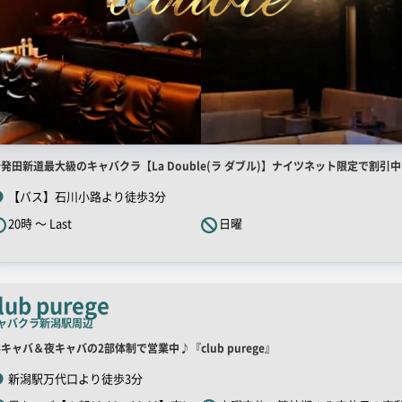
店
発田新道最大級のキャバクラ【La Double(ラ ダブル)】ナイツネット限定で割引中!
舗
【バス】石川小路より徒歩3分
R
20時 ～ Last
日曜
キ
ャ
ッ
チ
lub purege
コ
ャバクラ
新潟駅周辺
ピ
店
キャバ＆夜キャバの2部体制で営業中♪『club purege』
ー
舗
新潟駅万代口より徒歩3分
R