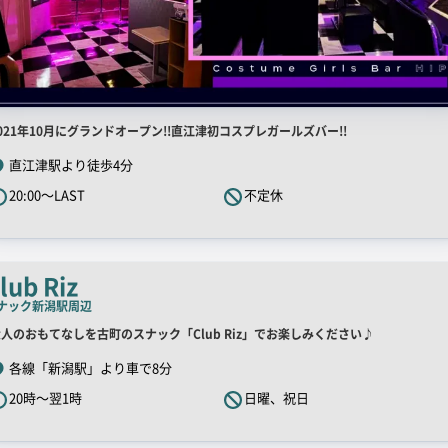
店
021年10月にグランドオープン!!直江津初コスプレガールズバー!!
舗
直江津駅より徒歩4分
R
20:00～LAST
不定休
キ
ャ
ッ
チ
lub Riz
コ
ナック
新潟駅周辺
ピ
店
人のおもてなしを古町のスナック「Club Riz」でお楽しみください♪
ー
舗
各線「新潟駅」より車で8分
R
20時～翌1時
日曜、祝日
キ
ャ