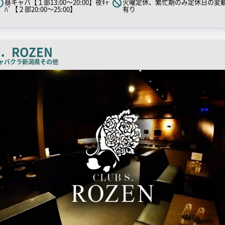
昼キャバ【１部13:00～20:00】夜ｷｬ
火曜定休、繁忙期のみ定休日の変
キ
ﾊﾞ【２部20:00～25:00】
有り
ャ
ッ
チ
S．ROZEN
コ
ャバクラ
新潟県その他
ピ
ー