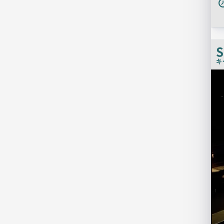
キ
店
舗
PR
画
像