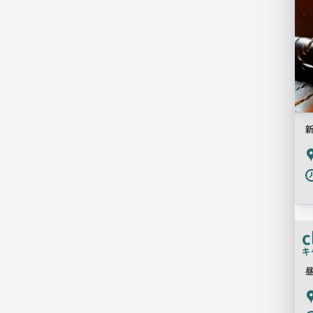
新
P
c
キ
昼
P