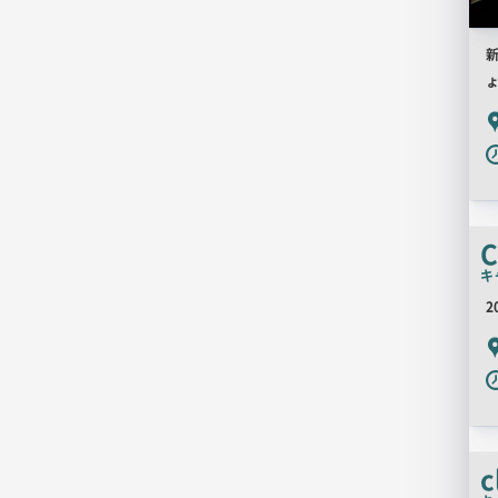
新
P
C
キ
2
P
c