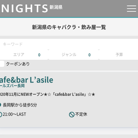
新潟県
新潟県のキャバクラ・飲み屋一覧
キーワード
エリア
ジャンル
予算
0
0
クーポンあり
afe&bar L’asile
ールズバー
長岡
店
020年11月にNEWオープン★☆「cafe&bar L’asile」☆★
舗
長岡駅から徒歩5分
R
21:00～LAST
不定休
キ
ャ
ッ