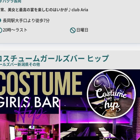
ャバクラ
長岡
ピ
店
宵、美女と最高の宴を楽しむのはいかが♪club Aria
ー
舗
長岡駅大手口より徒歩7分
R
20時～ラスト
日曜日
キ
ャ
ッ
チ
コスチュームガールズバー ヒップ
コ
ールズバー
新潟県その他
ピ
ー