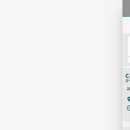
c
ガ
2
P