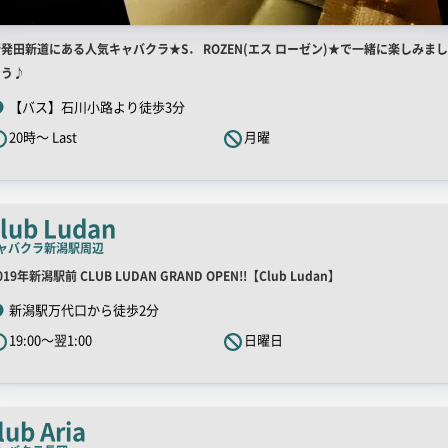
店
発田新道にある人気キャバクラ★S． ROZEN(エス ローゼン)★で一緒に楽しみまし
舗
ょう♪
R
【バス】石川小路より徒歩3分
キ
20時～ Last
月曜
ャ
ッ
チ
コ
lub Ludan
ピ
ャバクラ
新潟駅周辺
ー
店
019年新潟駅前 CLUB LUDAN GRAND OPEN!!【Club Ludan】
舗
新潟駅万代口から徒歩2分
R
19:00～翌1:00
日曜日
キ
ャ
ッ
チ
lub Aria
コ