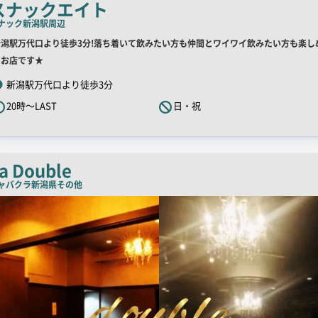
チ
スナックエイト
コ
ナック
新潟駅周辺
ピ
店
新潟駅万代口より徒歩3分!落ち着いて飲みたい方も仲間とワイワイ飲みたい方も楽し
ー
舗
るお店です★
R
新潟駅万代口より徒歩3分
キ
20時～LAST
日・祝
ャ
ッ
チ
コ
a Double
ピ
ャバクラ
新潟県その他
ー