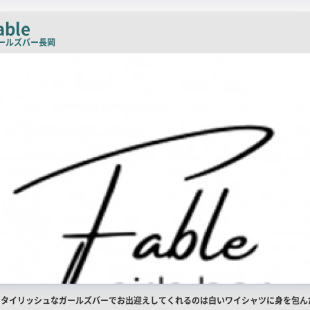
ッ
チ
able
コ
ールズバー
長岡
ピ
ー
店
スタイリッシュなガールズバーでお出迎えしてくれるのは白いワイシャツに身を包ん