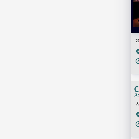
2
P
C
ス
大
P