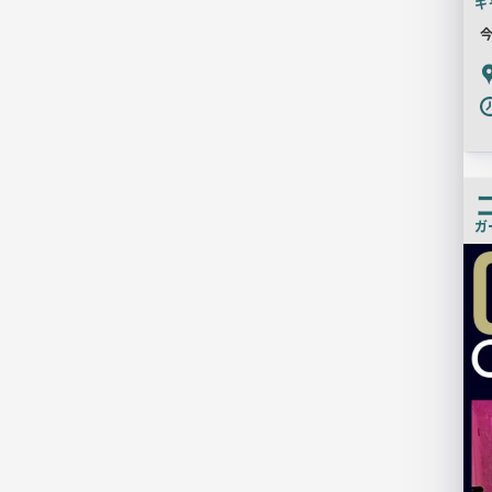
キ
今
P
ガ
店
舗
PR
画
像