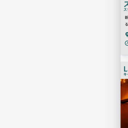
ス
P
L
キ
検
索
結
果
一
覧
用
画
像