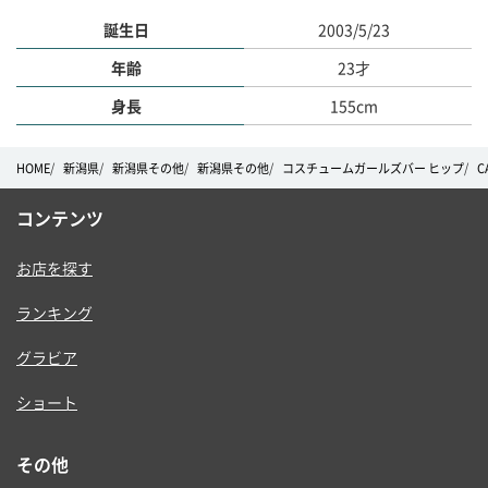
誕生日
2003/5/23
年齢
23才
身長
155cm
HOME
新潟県
新潟県その他
新潟県その他
コスチュームガールズバー ヒップ
C
コンテンツ
お店を探す
ランキング
グラビア
ショート
その他