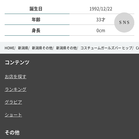
誕生日
1992/12/22
年齢
33才
SNS
身長
0cm
HOME
新潟県
新潟県その他
新潟県その他
コスチュームガールズバー ヒップ
C
コンテンツ
お店を探す
ランキング
グラビア
ショート
その他