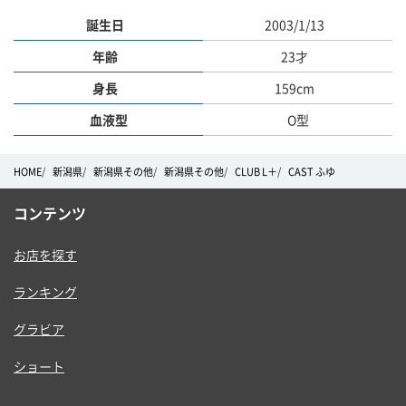
誕生日
2003/1/13
年齢
23才
身長
159cm
血液型
O型
HOME
新潟県
新潟県その他
新潟県その他
CLUB L＋
CAST ふゆ
コンテンツ
お店を探す
ランキング
グラビア
ショート