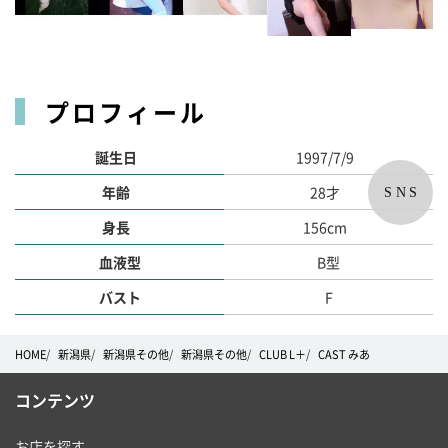
プロフィール
誕生日
1997/7/9
年齢
28才
SNS
身長
156cm
血液型
B型
バスト
F
HOME
新潟県
新潟県その他
新潟県その他
CLUB L＋
CAST みあ
コンテンツ
お店を探す