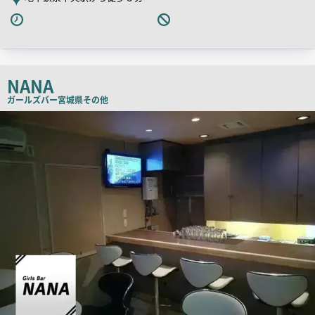
NANA
ガールズバー
宮城県その他
店
舗
PR
画
像