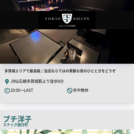
店
多賀城エリアで最高級♪当店ならではの素敵な夜のひとときをどうぞ
舗
JR仙石線多賀城駅より徒歩8分
PR
20:00～LAST
年中無休
キ
ャ
ッ
チ
プチ洋子
コ
スナック
国分町
ピ
店