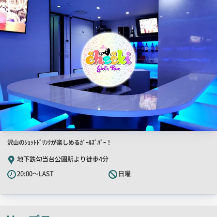
PR
画
像
店
沢山のｼｮｯﾄﾄﾞﾘﾝｸが楽しめるｶﾞｰﾙｽﾞﾊﾞｰ！
舗
地下鉄勾当台公園駅より徒歩4分
PR
20:00～LAST
日曜
キ
ャ
ッ
チ