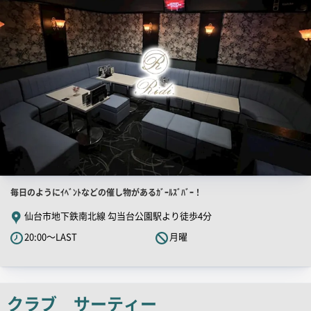
画
像
店
毎日のようにｲﾍﾞﾝﾄなどの催し物があるｶﾞｰﾙｽﾞﾊﾞｰ！
舗
仙台市地下鉄南北線 勾当台公園駅より徒歩4分
PR
20:00～LAST
月曜
キ
ャ
ッ
チ
クラブ サーティー
コ