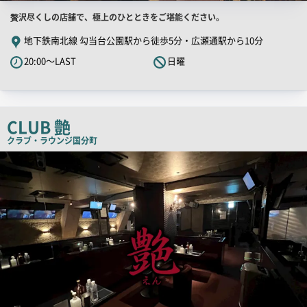
店
贅沢尽くしの店舗で、極上のひとときをご堪能ください。
舗
地下鉄南北線 勾当台公園駅から徒歩5分・広瀬通駅から10分
PR
20:00～LAST
日曜
キ
ャ
ッ
チ
CLUB 艶
コ
クラブ・ラウンジ
国分町
ピ
店
舗
ー
PR
画
像