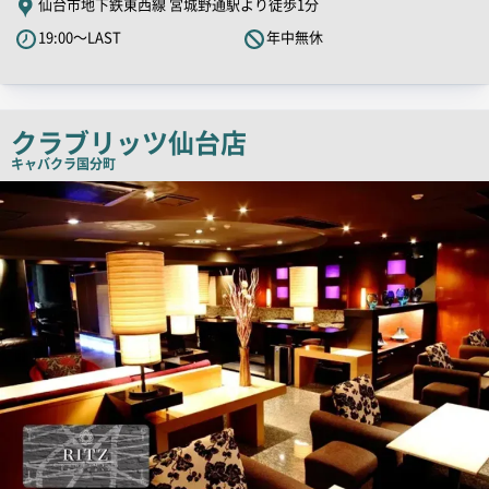
仙台市地下鉄東西線 宮城野通駅より徒歩1分
PR
19:00～LAST
年中無休
キ
ャ
ッ
チ
クラブリッツ仙台店
コ
キャバクラ
国分町
ピ
店
舗
ー
PR
画
像