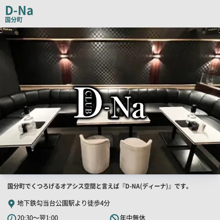
チ
D-Na
コ
国分町
ピ
店
舗
ー
PR
画
像
店
国分町でくつろげるオアシス空間と言えば『D-NA(ディーナ)』です。
舗
地下鉄勾当台公園駅より徒歩4分
PR
20:30～翌1:00
年中無休