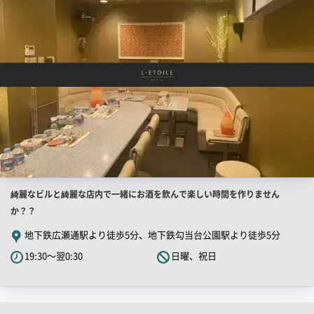
画
像
店
綺麗なビルと綺麗な店内で一緒にお酒を飲んで楽しい時間を作りません
舗
か？？
PR
地下鉄広瀬通駅より徒歩5分、地下鉄勾当台公園駅より徒歩5分
キ
19:30～翌0:30
日曜、祝日
ャ
ッ
チ
コ