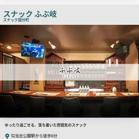
チ
スナック ふぶ岐
コ
スナック
国分町
ピ
店
ー
舗
PR
画
像
店
ゆったり過ごせる、落ち着いた雰囲気のスナック
舗
勾当台公園駅から徒歩6分