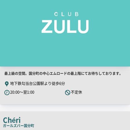
店
最上級の空間。国分町の中心エムロードの最上階にてお待ちしております。
舗
地下鉄勾当台公園駅より徒歩6分
PR
20:00～翌1:00
不定休
キ
ャ
ッ
チ
Chéri
コ
ガールズバー
国分町
ピ