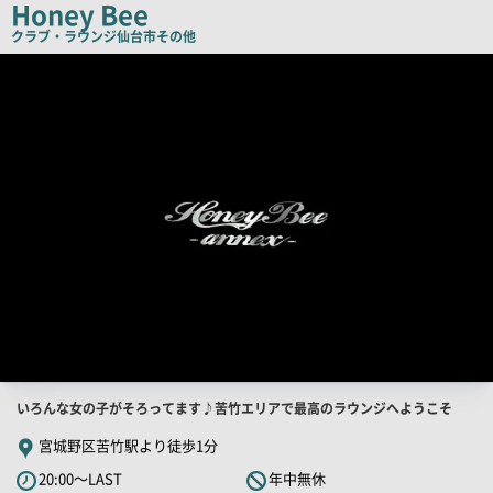
Honey Bee
ピ
クラブ・ラウンジ
仙台市その他
ー
店
舗
PR
画
像
店
いろんな女の子がそろってます♪苦竹エリアで最高のラウンジへようこそ
舗
宮城野区苦竹駅より徒歩1分
PR
20:00～LAST
年中無休
キ