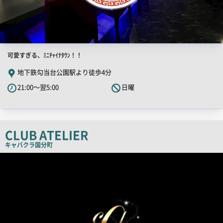
店
可愛すぎる、ﾐﾆﾁｬｲﾅﾀｳﾝ！！
舗
地下鉄勾当台公園駅より徒歩4分
PR
21:00～翌5:00
日曜
キ
ャ
ッ
チ
CLUB ATELIER
コ
キャバクラ
国分町
ピ
店
舗
ー
PR
画
像