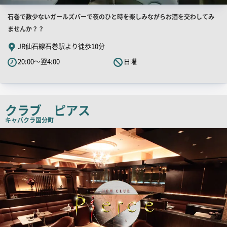
店
石巻で数少ないガールズバーで夜のひと時を楽しみながらお酒を交わしてみ
舗
ませんか？？
PR
JR仙石線石巻駅より徒歩10分
キ
20:00～翌4:00
日曜
ャ
ッ
チ
コ
クラブ ピアス
ピ
キャバクラ
国分町
ー
店
舗
PR
画
像