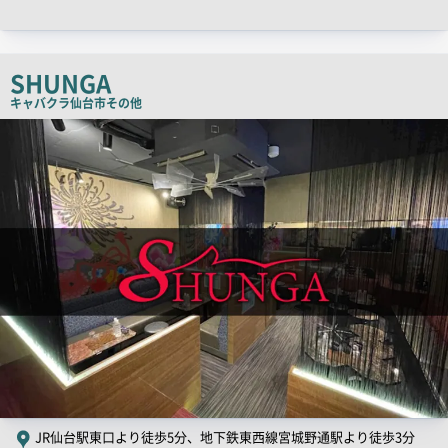
ャ
ッ
チ
SHUNGA
コ
キャバクラ
仙台市その他
ピ
店
舗
ー
PR
画
像
JR仙台駅東口より徒歩5分、地下鉄東西線宮城野通駅より徒歩3分