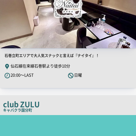
店
石巻立町エリアで大人気スナックと言えば『ナイタイ』！
舗
仙石線在来線石巻駅より徒歩10分
PR
20:00～LAST
日曜
キ
ャ
ッ
チ
club ZULU
コ
キャバクラ
国分町
ピ
店
舗
ー
PR
画
像