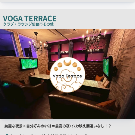
ッ
チ
VOGA TERRACE
コ
クラブ・ラウンジ
仙台市その他
ピ
店
舗
ー
PR
画
像
店
綺麗な夜景×自分好みのｷｬｽﾄ＝最高の夜+ｲﾝｽﾀ映え間違いなし！？
舗