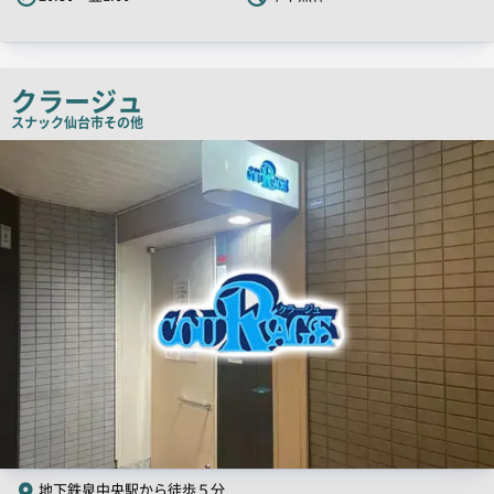
キ
ャ
ッ
チ
クラージュ
コ
スナック
仙台市その他
ピ
店
舗
ー
PR
画
像
地下鉄泉中央駅から徒歩５分