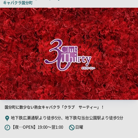
キャバクラ
国分町
ピ
店
舗
ー
PR
画
像
店
国分町に数少ない熟女キャバクラ「クラブ サーティー」！
舗
地下鉄広瀬通駅より徒歩5分、地下鉄勾当台公園駅より徒歩5分
PR
【夜…OPEN】19:00～翌1:00
日曜
キ
ャ