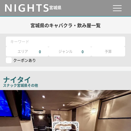
宮城県
宮城県のキャバクラ・飲み屋一覧
キーワード
エリア
ジャンル
予算
0
0
クーポンあり
ナイタイ
スナック
宮城県その他
店
舗
PR
画
像