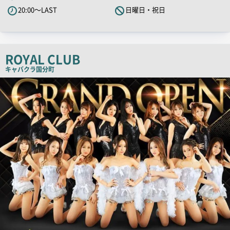
20:00～LAST
日曜日・祝日
ROYAL CLUB
キャバクラ
国分町
店
舗
PR
画
像