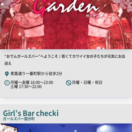
店
“おでんガールズバー”へようこそ♪若くてカワイイ女の子たちが元気にお出
舗
迎え
PR
青葉通り一番町駅から徒歩2分
キ
月曜～金曜 18:00～23:00
月曜・日曜・祝日
ャ
土曜 17:30～22:00
ッ
チ
コ
Girl’s Bar checki
ピ
ガールズバー
国分町
ー
店
舗