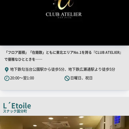
店
「フロア面積」「在籍数」ともに東北エリアNo.1を誇る『CLUB ATELIER』
舗
で優雅なひとときを……
PR
地下鉄勾当台公園駅から徒歩5分、地下鉄広瀬通駅より徒歩5分
キ
20:00～翌1:00
日曜日、祝日
ャ
ッ
チ
コ
L´Etoile
ピ
スナック
国分町
ー
店
舗
PR