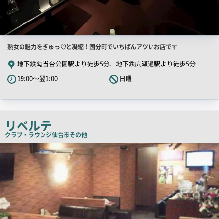
店
熟女の魅力をぎゅっ♡と凝縮！国分町でいちばんアツいお店です
舗
地下鉄勾当台公園駅より徒歩5分、地下鉄広瀬通駅より徒歩5分
PR
19:00～翌1:00
日曜
キ
ャ
ッ
チ
リベルテ
コ
クラブ・ラウンジ
仙台市その他
ピ
店
舗
ー
PR
画
像