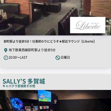
店
卸町駅より徒歩5分！仕事終わりにどうぞ★駅近ラウンジ【Liberte】
舗
地下鉄東西線卸町駅より徒歩5分
PR
20:00～LAST
日曜日
キ
ャ
ッ
チ
SALLY’S 多賀城
コ
キャバクラ
宮城県その他
ピ
店
舗
ー
PR
画
像