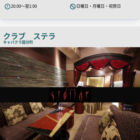
PR
20:00～翌1:00
日曜日・月曜日・祝祭日
キ
ャ
ッ
チ
クラブ ステラ
コ
キャバクラ
国分町
ピ
店
舗
ー
PR
画
像