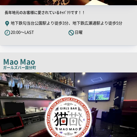
店
長年地元のお客様に愛されているｷｬﾊﾞｸﾗです！！
舗
地下鉄勾当台公園駅より徒歩3分、地下鉄広瀬通駅より徒歩5分
PR
20:00～LAST
日曜
キ
ャ
ッ
チ
Mao Mao
コ
ガールズバー
国分町
ピ
店
舗
ー
PR
画
像