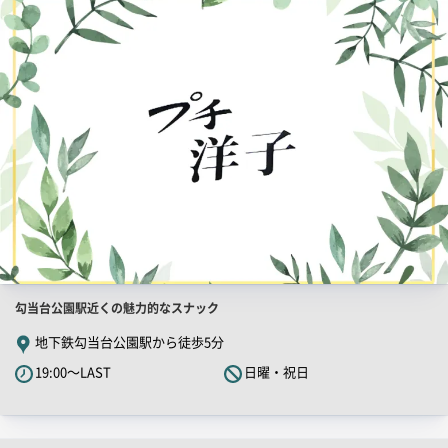
舗
ー
PR
画
像
店
勾当台公園駅近くの魅力的なスナック
舗
地下鉄勾当台公園駅から徒歩5分
PR
19:00～LAST
日曜・祝日
キ
ャ
ッ