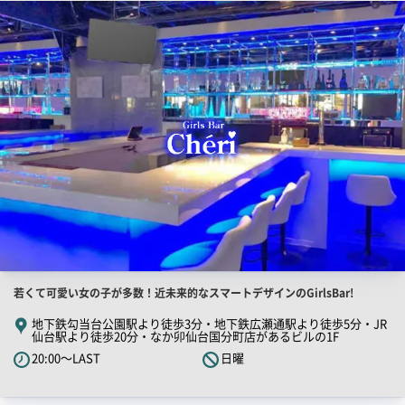
店
舗
ー
PR
画
像
店
若くて可愛い女の子が多数！近未来的なスマートデザインのGirlsBar!
舗
地下鉄勾当台公園駅より徒歩3分・地下鉄広瀬通駅より徒歩5分・JR
仙台駅より徒歩20分・なか卯仙台国分町店があるビルの1F
PR
20:00～LAST
日曜
キ
ャ
ッ