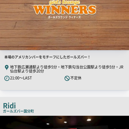
店
本場のアメリカンバーをモチーフにしたガールズバー！
舗
地下鉄広瀬通駅より徒歩5分・地下鉄勾当台公園駅より徒歩5分・JR
仙台駅より徒歩20分
PR
21:00～LAST
不定休
キ
ャ
ッ
チ
Ridi
コ
ガールズバー
国分町
ピ
店
ー
舗
PR