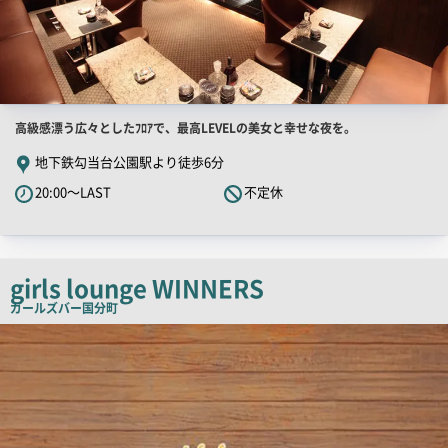
店
高級感漂う広々としたﾌﾛｱで、最高LEVELの美女と幸せな夜を。
舗
地下鉄勾当台公園駅より徒歩6分
PR
20:00～LAST
不定休
キ
ャ
ッ
チ
girls lounge WINNERS
コ
ガールズバー
国分町
ピ
店
舗
ー
PR
画
像