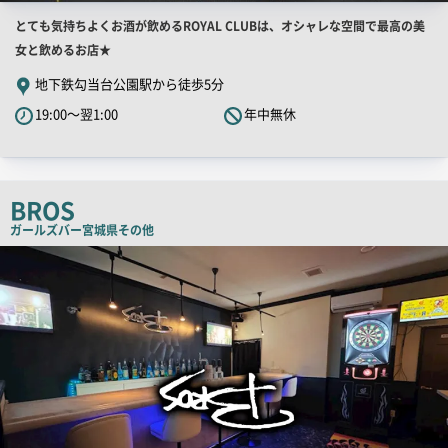
店
とても気持ちよくお酒が飲めるROYAL CLUBは、オシャレな空間で最高の美
舗
女と飲めるお店★
PR
地下鉄勾当台公園駅から徒歩5分
キ
19:00～翌1:00
年中無休
ャ
ッ
チ
コ
BROS
ピ
ガールズバー
宮城県その他
ー
店
舗
PR
画
像