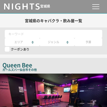
宮城県
宮城県のキャバクラ・飲み屋一覧
キーワード
エリア
ジャンル
予算
0
0
クーポンあり
Queen Bee
ガールズバー
仙台市その他
店
舗
PR
画
像