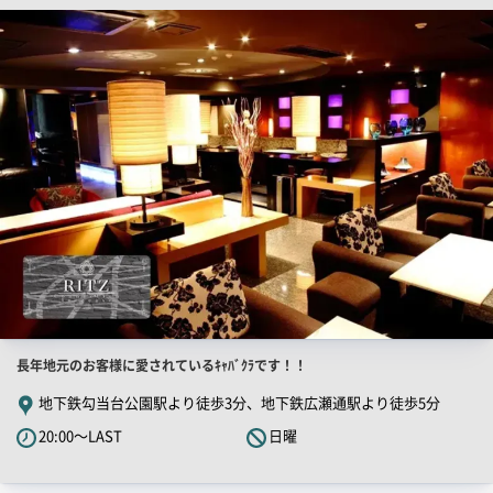
店
ー
舗
PR
画
像
店
長年地元のお客様に愛されているｷｬﾊﾞｸﾗです！！
舗
地下鉄勾当台公園駅より徒歩3分、地下鉄広瀬通駅より徒歩5分
PR
20:00～LAST
日曜
キ
ャ