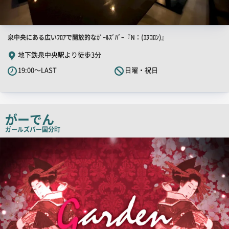
店
泉中央にある広いﾌﾛｱで開放的なｶﾞｰﾙｽﾞﾊﾞｰ『N：(ｴﾇｺﾛﾝ)』
舗
地下鉄泉中央駅より徒歩3分
PR
19:00～LAST
日曜・祝日
キ
ャ
ッ
チ
がーでん
コ
ガールズバー
国分町
ピ
店
舗
ー
PR
画
像