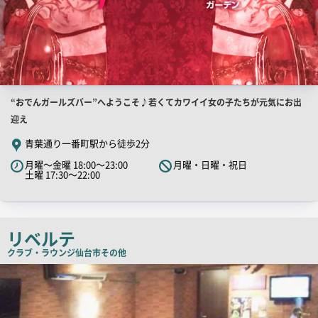
店
“おでんガールズバー”へようこそ♪若くてカワイイ女の子たちが元気にお出
舗
迎え
PR
青葉通り一番町駅から徒歩2分
キ
月曜～金曜 18:00～23:00
月曜・日曜・祝日
ャ
土曜 17:30～22:00
ッ
チ
コ
リベルテ
ピ
クラブ・ラウンジ
仙台市その他
ー
店
舗
PR
画
像