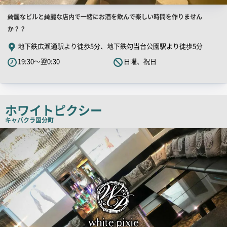
店
綺麗なビルと綺麗な店内で一緒にお酒を飲んで楽しい時間を作りません
舗
か？？
PR
地下鉄広瀬通駅より徒歩5分、地下鉄勾当台公園駅より徒歩5分
キ
19:30～翌0:30
日曜、祝日
ャ
ッ
チ
コ
ホワイトピクシー
ピ
キャバクラ
国分町
ー
店
舗
PR
画
像