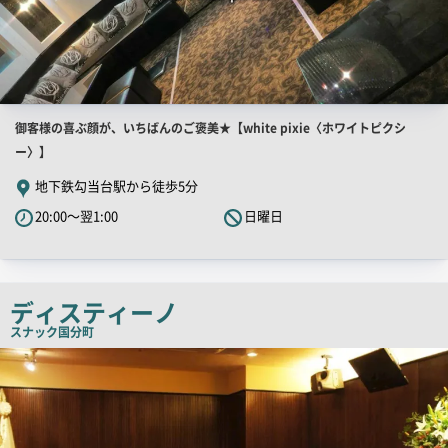
店
御客様の喜ぶ顔が、いちばんのご褒美★【white pixie〈ホワイトピクシ
舗
ー〉】
PR
地下鉄勾当台駅から徒歩5分
キ
20:00～翌1:00
日曜日
ャ
ッ
チ
コ
ディスティーノ
ピ
スナック
国分町
ー
店
舗
PR
画
像