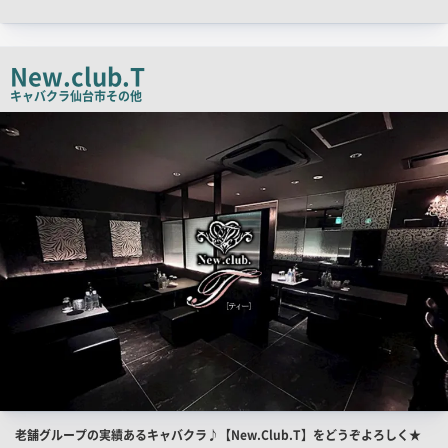
ャ
ッ
チ
New.club.T
コ
キャバクラ
仙台市その他
ピ
店
舗
ー
PR
画
像
店
老舗グループの実績あるキャバクラ♪【New.Club.T】をどうぞよろしく★