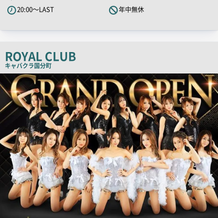
PR
20:00～LAST
年中無休
キ
ャ
ッ
チ
ROYAL CLUB
コ
キャバクラ
国分町
ピ
店
舗
ー
PR
画
像