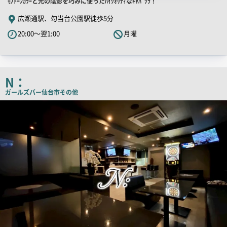
店
ﾓﾉﾄｰﾝｶﾗｰと光の陰影を巧みに使ったﾊｲｸｵﾘﾃｨなｷｬﾊﾞｸﾗ！
舗
広瀬通駅、勾当台公園駅徒歩5分
PR
20:00～翌1:00
月曜
キ
ャ
ッ
チ
N：
コ
ガールズバー
仙台市その他
ピ
店
舗
ー
PR
画
像