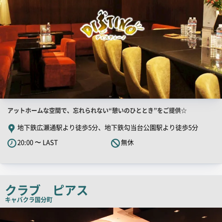
店
アットホームな空間で、忘れられない“憩いのひととき”をご提供☆
舗
地下鉄広瀬通駅より徒歩5分、地下鉄勾当台公園駅より徒歩5分
PR
20:00 〜 LAST
無休
キ
ャ
ッ
チ
クラブ ピアス
コ
キャバクラ
国分町
ピ
店
舗
ー