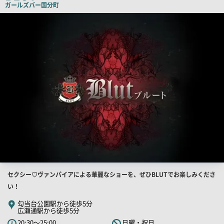
ガールズバー
国分町
店
舗
PR
画
像
店
セクシー♡ヴァンパイアによる華麗なショーを、ぜひBLUTでお楽しみくださ
舗
い！
PR
勾当台公園駅から徒歩5分
広瀬通駅から徒歩5分
キ
20:30～25:00
日曜・祝日
ャ