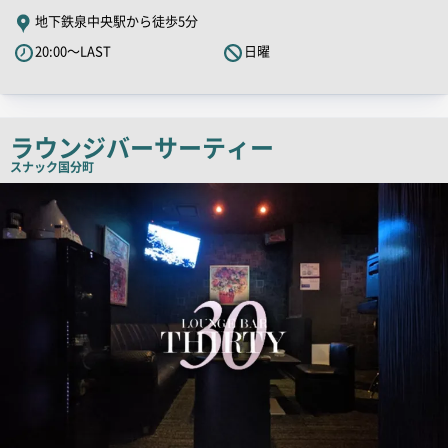
舗
地下鉄泉中央駅から徒歩5分
PR
20:00～LAST
日曜
キ
ャ
ッ
チ
ラウンジバーサーティー
コ
スナック
国分町
ピ
店
舗
ー
PR
画
像