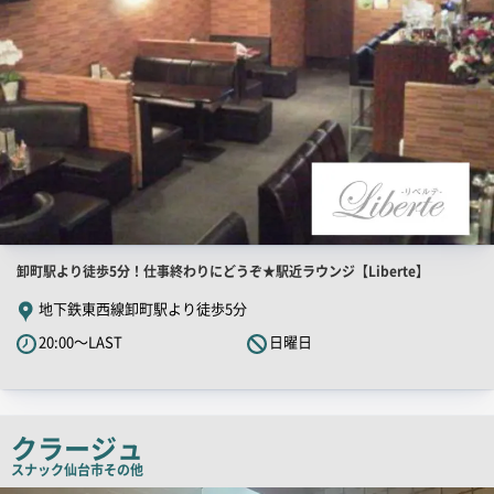
店
卸町駅より徒歩5分！仕事終わりにどうぞ★駅近ラウンジ【Liberte】
舗
地下鉄東西線卸町駅より徒歩5分
PR
20:00～LAST
日曜日
キ
ャ
ッ
チ
クラージュ
コ
スナック
仙台市その他
ピ