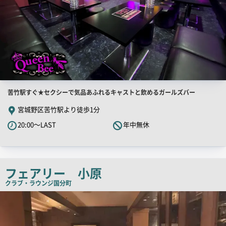
店
苦竹駅すぐ★セクシーで気品あふれるキャストと飲めるガールズバー
舗
宮城野区苦竹駅より徒歩1分
PR
20:00～LAST
年中無休
キ
ャ
ッ
チ
フェアリー 小原
コ
クラブ・ラウンジ
国分町
ピ
店
舗
ー
PR
画
像