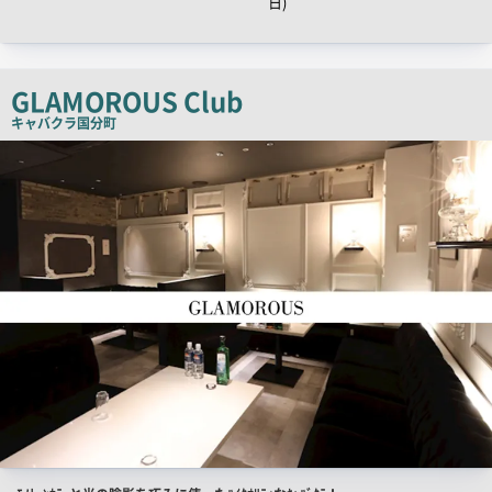
日)
ャ
ッ
チ
GLAMOROUS Club
コ
ピ
キャバクラ
国分町
ー
店
舗
PR
画
像