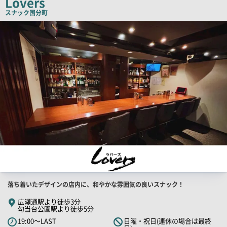
Lovers
コ
スナック
国分町
ピ
店
舗
ー
PR
画
像
店
落ち着いたデザインの店内に、和やかな雰囲気の良いスナック！
舗
広瀬通駅より徒歩3分
勾当台公園駅より徒歩5分
PR
19:00～LAST
日曜・祝日(連休の場合は最終
キ