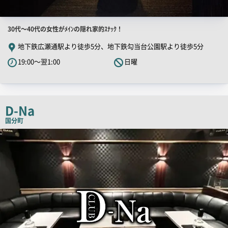
店
30代～40代の女性がﾒｲﾝの隠れ家的ｽﾅｯｸ！
舗
地下鉄広瀬通駅より徒歩5分、地下鉄勾当台公園駅より徒歩5分
PR
19:00～翌1:00
日曜
キ
ャ
ッ
チ
D-Na
コ
国分町
ピ
店
舗
ー
PR
画
像