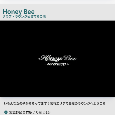
ッ
チ
Honey Bee
コ
クラブ・ラウンジ
仙台市その他
ピ
店
舗
ー
PR
画
像
店
いろんな女の子がそろってます♪苦竹エリアで最高のラウンジへようこそ
舗
宮城野区苦竹駅より徒歩1分