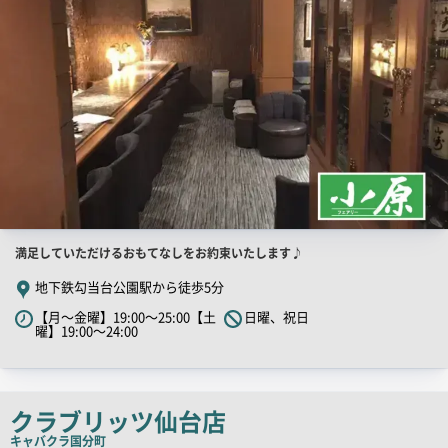
店
満足していただけるおもてなしをお約束いたします♪
舗
地下鉄勾当台公園駅から徒歩5分
PR
【月～金曜】19:00～25:00【土
日曜、祝日
キ
曜】19:00～24:00
ャ
ッ
チ
クラブリッツ仙台店
コ
キャバクラ
国分町
ピ