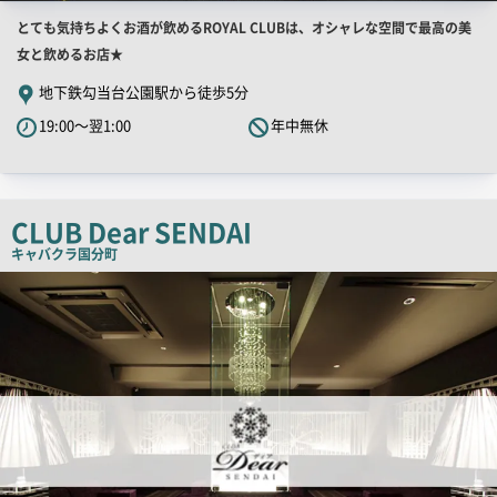
店
とても気持ちよくお酒が飲めるROYAL CLUBは、オシャレな空間で最高の美
舗
女と飲めるお店★
PR
地下鉄勾当台公園駅から徒歩5分
キ
19:00～翌1:00
年中無休
ャ
ッ
チ
コ
CLUB Dear SENDAI
ピ
キャバクラ
国分町
ー
店
舗
PR
画
像