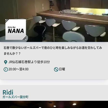
店
石巻で数少ないガールズバーで夜のひと時を楽しみながらお酒を交わしてみ
舗
ませんか？？
PR
JR仙石線石巻駅より徒歩10分
キ
20:00～翌4:00
日曜
ャ
ッ
チ
コ
Ridi
ピ
ガールズバー
国分町
ー
店
舗