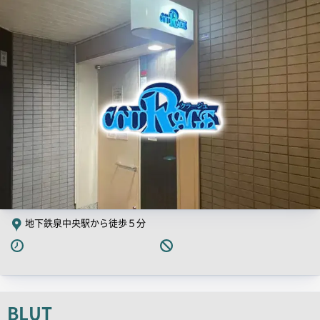
店
舗
ー
PR
画
像
地下鉄泉中央駅から徒歩５分
BLUT