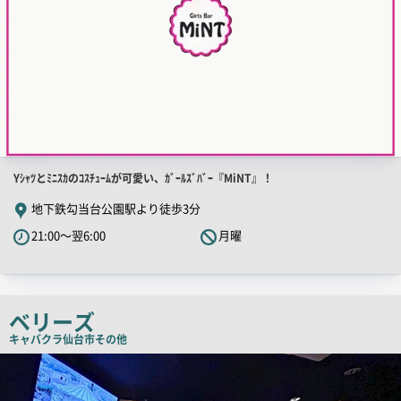
店
Yｼｬﾂとﾐﾆｽｶのｺｽﾁｭｰﾑが可愛い、ｶﾞｰﾙｽﾞﾊﾞｰ『MiNT』！
舗
地下鉄勾当台公園駅より徒歩3分
PR
21:00～翌6:00
月曜
キ
ャ
ッ
チ
ベリーズ
コ
キャバクラ
仙台市その他
ピ
店
舗
ー
PR
画