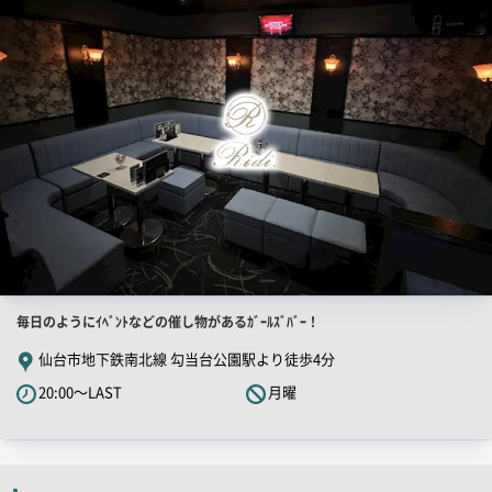
PR
画
像
店
毎日のようにｲﾍﾞﾝﾄなどの催し物があるｶﾞｰﾙｽﾞﾊﾞｰ！
舗
仙台市地下鉄南北線 勾当台公園駅より徒歩4分
PR
20:00～LAST
月曜
キ
ャ
ッ
チ