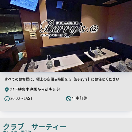
像
店
すべてのお客様に、極上の空間＆時間を☆【Berry’s】にお任せください
舗
地下鉄泉中央駅から徒歩５分
PR
20:00～LAST
年中無休
キ
ャ
ッ
チ
クラブ サーティー
コ