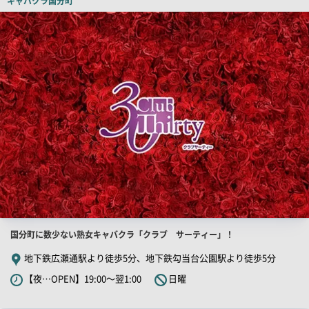
キャバクラ
国分町
ピ
店
舗
ー
PR
画
像
店
国分町に数少ない熟女キャバクラ「クラブ サーティー」！
舗
地下鉄広瀬通駅より徒歩5分、地下鉄勾当台公園駅より徒歩5分
PR
【夜…OPEN】19:00～翌1:00
日曜
キ
ャ