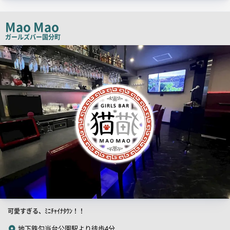
ッ
チ
Mao Mao
コ
ガールズバー
国分町
ピ
店
舗
ー
PR
画
像
店
可愛すぎる、ﾐﾆﾁｬｲﾅﾀｳﾝ！！
舗
地下鉄勾当台公園駅より徒歩4分