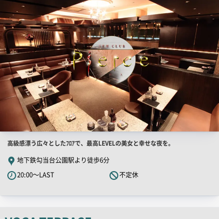
PR
画
像
店
高級感漂う広々としたﾌﾛｱで、最高LEVELの美女と幸せな夜を。
舗
地下鉄勾当台公園駅より徒歩6分
PR
20:00～LAST
不定休
キ
ャ
ッ
チ