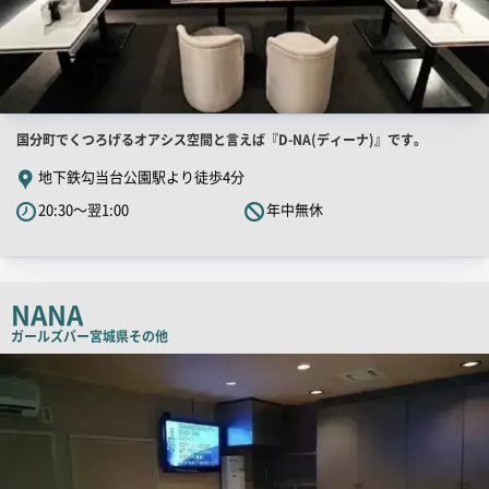
店
国分町でくつろげるオアシス空間と言えば『D-NA(ディーナ)』です。
舗
地下鉄勾当台公園駅より徒歩4分
PR
20:30～翌1:00
年中無休
キ
ャ
ッ
チ
NANA
コ
ガールズバー
宮城県その他
ピ
店
舗
ー
PR
画
像