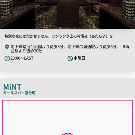
店
特別な夜には欠かせません。ワンランク上の可惜夜（あたらよ）を
舗
地下鉄勾当台公園より徒歩3分、地下鉄広瀬通駅より徒歩5分、JR仙
台駅より徒歩20分
PR
20:00～LAST
水曜日
キ
ャ
ッ
チ
MiNT
コ
ガールズバー
国分町
ピ
店
ー
舗
PR
画
像