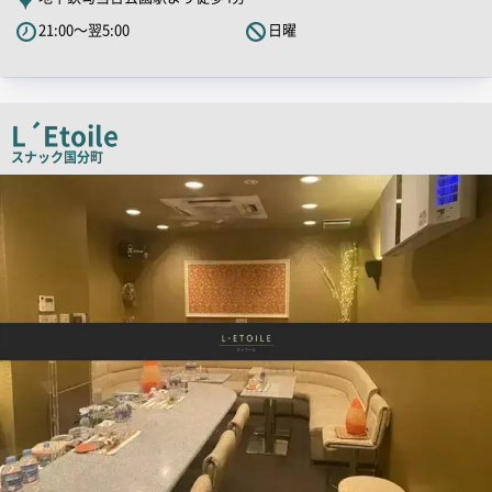
PR
21:00～翌5:00
日曜
キ
ャ
ッ
チ
L´Etoile
コ
スナック
国分町
ピ
店
舗
ー
PR
画
像