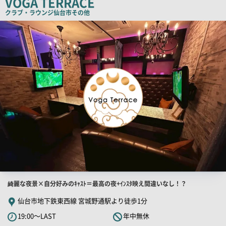
VOGA TERRACE
コ
クラブ・ラウンジ
仙台市その他
ピ
店
舗
ー
PR
画
像
店
綺麗な夜景×自分好みのｷｬｽﾄ＝最高の夜+ｲﾝｽﾀ映え間違いなし！？
舗
仙台市地下鉄東西線 宮城野通駅より徒歩1分
PR
19:00～LAST
年中無休
キ