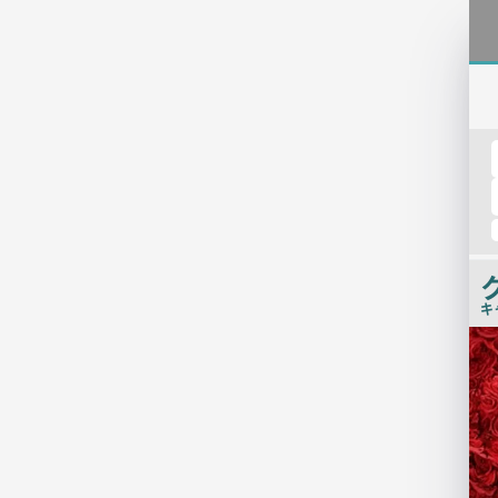
キ
店
舗
PR
画
像