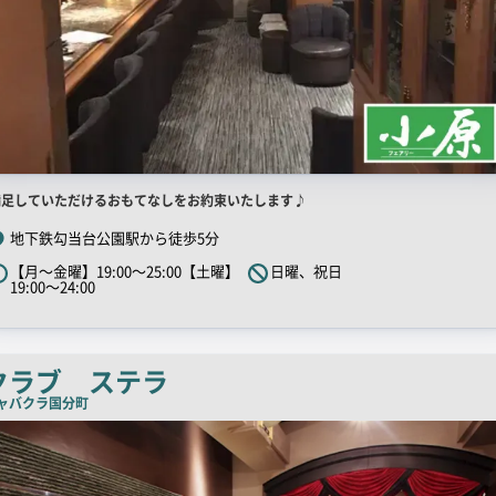
店
満足していただけるおもてなしをお約束いたします♪
舗
地下鉄勾当台公園駅から徒歩5分
R
【月～金曜】19:00～25:00【土曜】
日曜、祝日
キ
19:00～24:00
ャ
ッ
チ
クラブ ステラ
コ
ャバクラ
国分町
ピ
ー