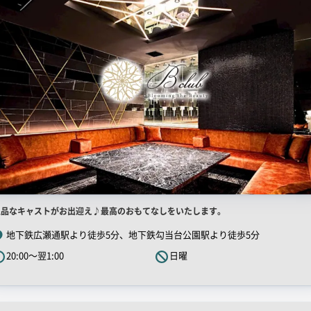
店
上品なキャストがお出迎え♪最高のおもてなしをいたします。
舗
地下鉄広瀬通駅より徒歩5分、地下鉄勾当台公園駅より徒歩5分
R
20:00～翌1:00
日曜
キ
ャ
ッ
チ