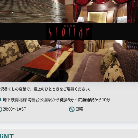
店
贅沢尽くしの店舗で、極上のひとときをご堪能ください。
舗
地下鉄南北線 勾当台公園駅から徒歩5分・広瀬通駅から10分
R
20:00～LAST
日曜
キ
ャ
ッ
チ
iNT