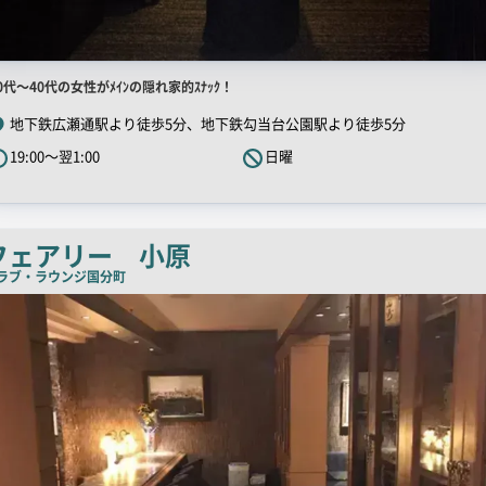
店
0代～40代の女性がﾒｲﾝの隠れ家的ｽﾅｯｸ！
舗
地下鉄広瀬通駅より徒歩5分、地下鉄勾当台公園駅より徒歩5分
R
19:00～翌1:00
日曜
キ
ャ
ッ
チ
フェアリー 小原
コ
ラブ・ラウンジ
国分町
ピ
ー