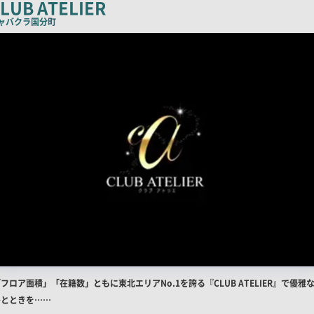
LUB ATELIER
コ
ャバクラ
国分町
ピ
ー
店
フロア面積」「在籍数」ともに東北エリアNo.1を誇る『CLUB ATELIER』で優雅
舗
ひとときを……