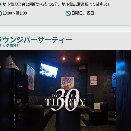
R
地下鉄勾当台公園駅から徒歩5分、地下鉄広瀬通駅より徒歩5分
キ
20:00～翌1:00
日曜日、祝日
ャ
ッ
チ
コ
ラウンジバーサーティー
ピ
ナック
国分町
ー