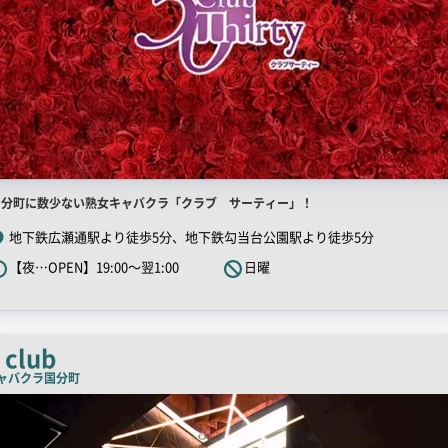
店
国分町に数少ない熟女キャバクラ「クラブ サーティー」！
舗
地下鉄広瀬通駅より徒歩5分、地下鉄勾当台公園駅より徒歩5分
R
【夜…OPEN】19:00～翌1:00
日曜
キ
ャ
ッ
チ
 club
コ
ャバクラ
国分町
ピ
ー