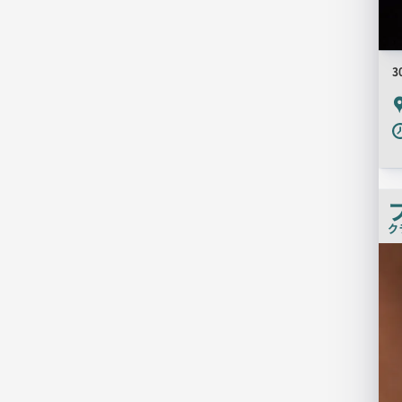
3
P
ク
店
舗
PR
画
像