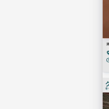
P
キ
店
舗
PR
画
像