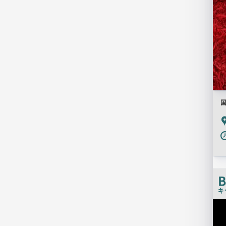
P
B
キ
店
舗
PR
画