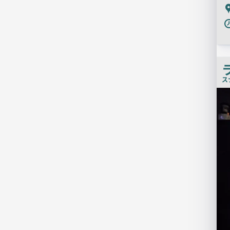
P
ス
店
舗
PR
画
像