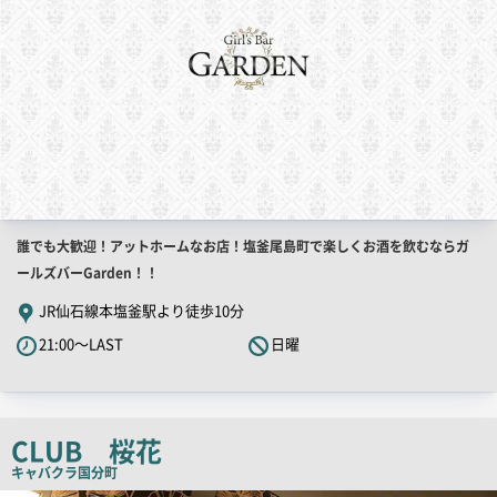
店
誰でも大歓迎！アットホームなお店！塩釜尾島町で楽しくお酒を飲むならガ
舗
ールズバーGarden！！
PR
JR仙石線本塩釜駅より徒歩10分
キ
21:00～LAST
日曜
ャ
ッ
チ
コ
CLUB 桜花
ピ
キャバクラ
国分町
ー