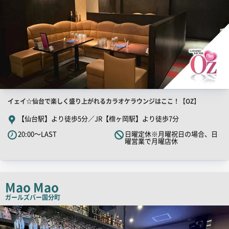
店
イェイ☆仙台で楽しく盛り上がれるカラオケラウンジはここ！【OZ】
舗
【仙台駅】より徒歩5分／JR【榴ヶ岡駅】より徒歩7分
PR
20:00～LAST
日曜定休※月曜祝日の場合、日
キ
曜営業で月曜店休
ャ
ッ
チ
Mao Mao
コ
ガールズバー
国分町
ピ
店
ー
舗
PR