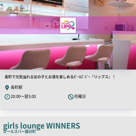
店
長町で元気溢れる女の子とお酒を楽しめるｶﾞｰﾙｽﾞﾊﾞｰ『リップス』！
舗
長町駅
PR
20:00～翌3:00
月曜日
キ
ャ
ッ
チ
girls lounge WINNERS
コ
ガールズバー
国分町
ピ