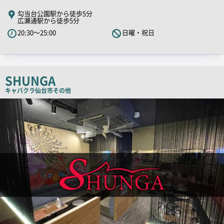
PR
勾当台公園駅から徒歩5分
広瀬通駅から徒歩5分
キ
20:30～25:00
日曜・祝日
ャ
ッ
チ
コ
SHUNGA
ピ
キャバクラ
仙台市その他
ー
店
舗
PR
画
像