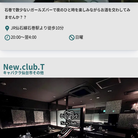
店
石巻で数少ないガールズバーで夜のひと時を楽しみながらお酒を交わしてみ
舗
ませんか？？
PR
JR仙石線石巻駅より徒歩10分
キ
20:00～翌4:00
日曜
ャ
ッ
チ
コ
New.club.T
ピ
キャバクラ
仙台市その他
ー
店
舗
PR
画
像