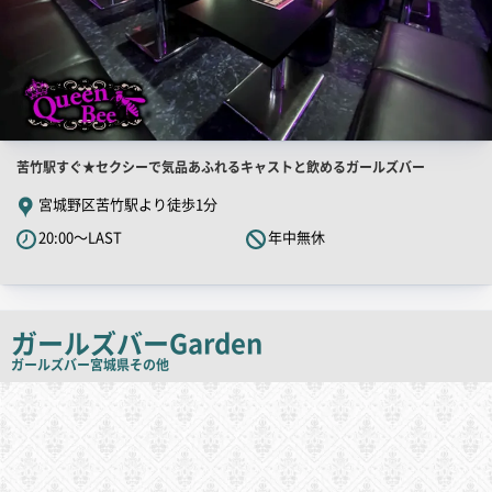
店
苦竹駅すぐ★セクシーで気品あふれるキャストと飲めるガールズバー
舗
宮城野区苦竹駅より徒歩1分
PR
20:00～LAST
年中無休
キ
ャ
ッ
チ
ガールズバーGarden
コ
ガールズバー
宮城県その他
ピ
店
舗
ー
PR
画
像