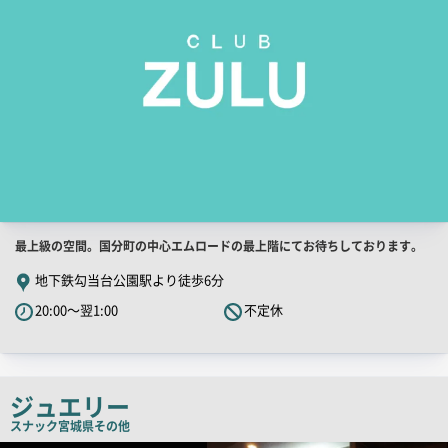
店
最上級の空間。国分町の中心エムロードの最上階にてお待ちしております。
舗
地下鉄勾当台公園駅より徒歩6分
PR
20:00～翌1:00
不定休
キ
ャ
ッ
チ
ジュエリー
コ
スナック
宮城県その他
ピ