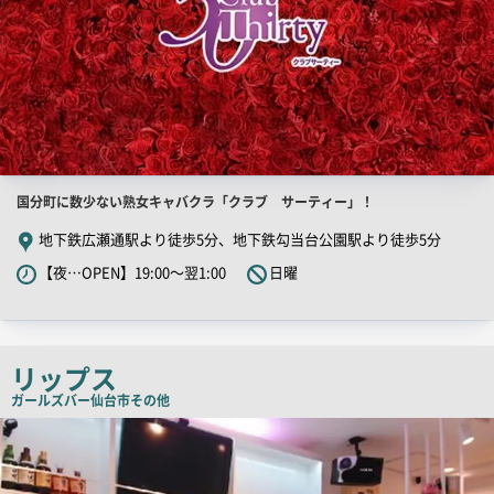
店
国分町に数少ない熟女キャバクラ「クラブ サーティー」！
舗
地下鉄広瀬通駅より徒歩5分、地下鉄勾当台公園駅より徒歩5分
PR
【夜…OPEN】19:00～翌1:00
日曜
キ
ャ
ッ
チ
リップス
コ
ガールズバー
仙台市その他
ピ
店
舗
ー
PR
画
像