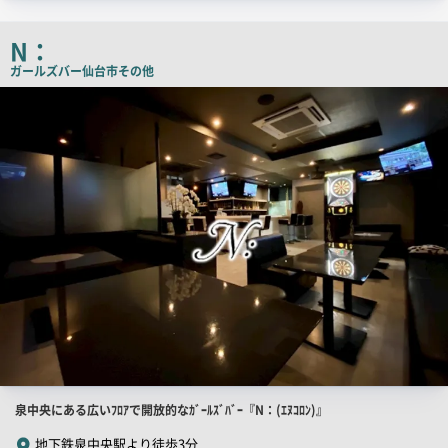
チ
コ
N：
ピ
ガールズバー
仙台市その他
ー
店
舗
PR
画
像
店
泉中央にある広いﾌﾛｱで開放的なｶﾞｰﾙｽﾞﾊﾞｰ『N：(ｴﾇｺﾛﾝ)』
舗
地下鉄泉中央駅より徒歩3分