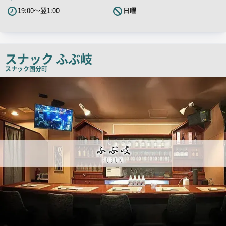
PR
19:00～翌1:00
日曜
キ
ャ
ッ
チ
スナック ふぶ岐
コ
スナック
国分町
ピ
店
舗
ー
PR
画
像