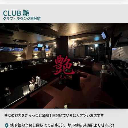
チ
CLUB 艶
コ
ピ
クラブ・ラウンジ
国分町
ー
店
舗
PR
画
像
店
熟女の魅力をぎゅっ♡と凝縮！国分町でいちばんアツいお店です
舗
地下鉄勾当台公園駅より徒歩5分、地下鉄広瀬通駅より徒歩5分