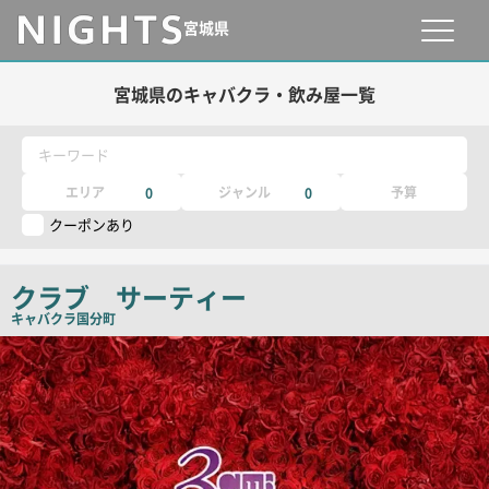
宮城県
宮城県のキャバクラ・飲み屋一覧
キーワード
エリア
ジャンル
予算
0
0
クーポンあり
クラブ サーティー
キャバクラ
国分町
店
舗
PR
画
像