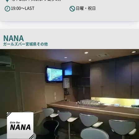
PR
19:00～LAST
日曜・祝日
キ
ャ
ッ
チ
NANA
コ
ガールズバー
宮城県その他
ピ
店
舗
ー
PR
画
像