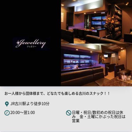
店
舗
ー
PR
画
像
店
お一人様から団体様まで、どなたでも楽しめる古川のスナック！！
舗
JR古川駅より徒歩10分
PR
20:00～翌1:00
日曜・祝日/数初めの祝日は休
キ
み 金・土曜にかぶった祝日は
営業
ャ
ッ