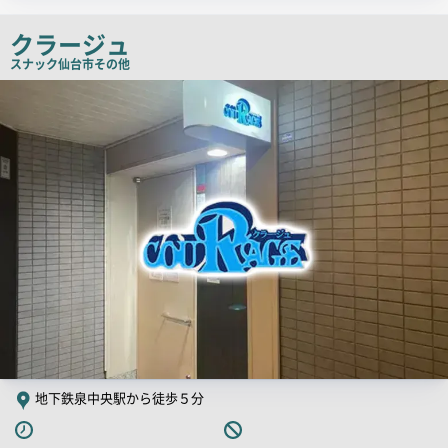
チ
クラージュ
コ
スナック
仙台市その他
ピ
店
ー
舗
PR
画
像
地下鉄泉中央駅から徒歩５分