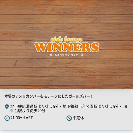
店
舗
ー
PR
画
像
店
本場のアメリカンバーをモチーフにしたガールズバー！
舗
地下鉄広瀬通駅より徒歩5分・地下鉄勾当台公園駅より徒歩5分・JR
仙台駅より徒歩20分
PR
21:00～LAST
不定休
キ
ャ
ッ