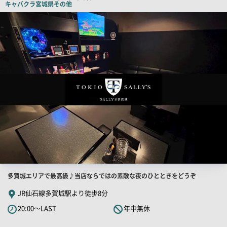
キャバクラ
宮城県その他
ピ
店
舗
ー
PR
画
像
店
多賀城エリアで最高級♪当店ならではの素敵な夜のひとときをどうぞ
舗
JR仙石線多賀城駅より徒歩8分
PR
20:00～LAST
年中無休
キ
ャ