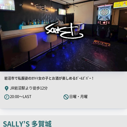
画
像
店
岩沼市で私服姿のｶﾜｲｲ女の子とお酒が楽しめるｶﾞｰﾙｽﾞﾊﾞｰ！
舗
JR岩沼駅より徒歩12分
PR
20:00～LAST
日曜・月曜
キ
ャ
ッ
チ
SALLY’S 多賀城
コ