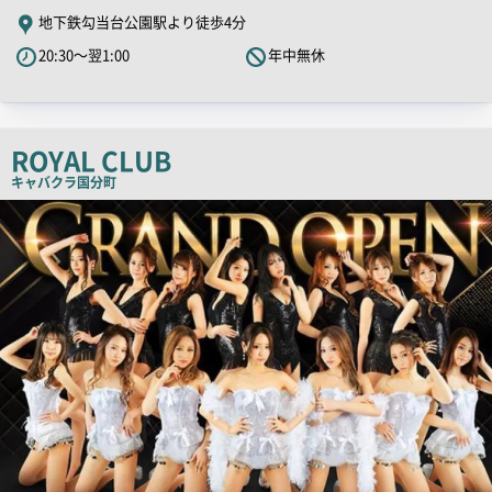
舗
地下鉄勾当台公園駅より徒歩4分
PR
20:30～翌1:00
年中無休
キ
ャ
ッ
チ
ROYAL CLUB
コ
キャバクラ
国分町
ピ
店
舗
ー
PR
画
像