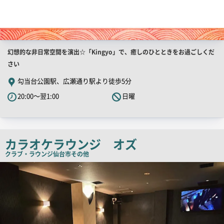
店
幻想的な非日常空間を演出☆「Kingyo」で、癒しのひとときをお過ごしくだ
舗
さい
PR
勾当台公園駅、広瀬通り駅より徒歩5分
キ
20:00～翌1:00
日曜
ャ
ッ
チ
コ
カラオケラウンジ オズ
ピ
クラブ・ラウンジ
仙台市その他
ー
店
舗
PR
画
像