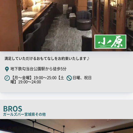
店
満足していただけるおもてなしをお約束いたします♪
舗
地下鉄勾当台公園駅から徒歩5分
PR
【月～金曜】19:00～25:00【土
日曜、祝日
キ
曜】19:00～24:00
ャ
ッ
チ
BROS
コ
ガールズバー
宮城県その他
ピ
店
ー
舗
PR