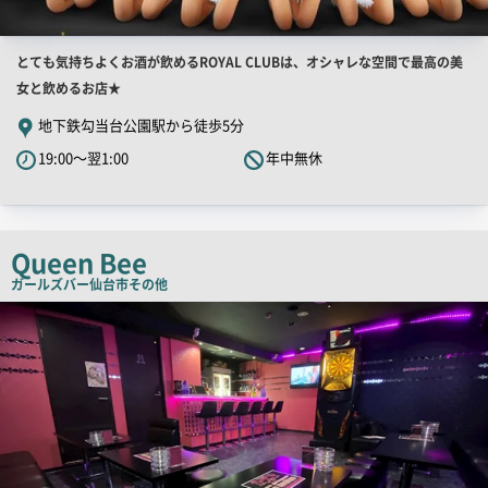
店
とても気持ちよくお酒が飲めるROYAL CLUBは、オシャレな空間で最高の美
舗
女と飲めるお店★
PR
地下鉄勾当台公園駅から徒歩5分
キ
19:00～翌1:00
年中無休
ャ
ッ
チ
コ
Queen Bee
ピ
ガールズバー
仙台市その他
ー
店
舗
PR
画
像