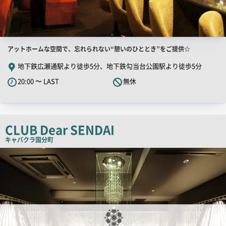
店
アットホームな空間で、忘れられない“憩いのひととき”をご提供☆
舗
地下鉄広瀬通駅より徒歩5分、地下鉄勾当台公園駅より徒歩5分
PR
20:00 〜 LAST
無休
キ
ャ
ッ
チ
CLUB Dear SENDAI
コ
キャバクラ
国分町
ピ
店
舗
ー
PR
画
像