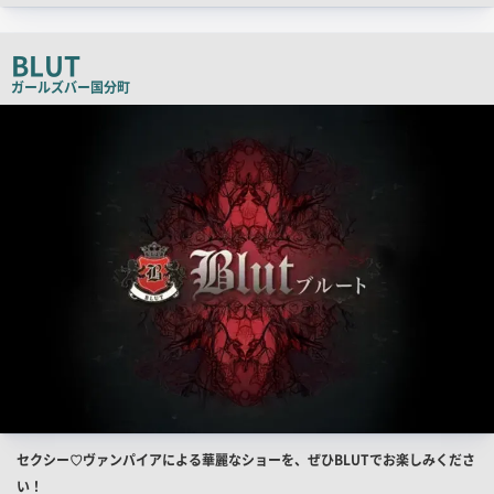
ッ
チ
BLUT
コ
ガールズバー
国分町
ピ
店
舗
ー
PR
画
像
店
セクシー♡ヴァンパイアによる華麗なショーを、ぜひBLUTでお楽しみくださ
舗
い！