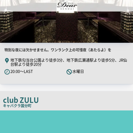
店
特別な夜には欠かせません。ワンランク上の可惜夜（あたらよ）を
舗
地下鉄勾当台公園より徒歩3分、地下鉄広瀬通駅より徒歩5分、JR仙
台駅より徒歩20分
PR
20:00～LAST
水曜日
キ
ャ
ッ
チ
club ZULU
コ
キャバクラ
国分町
ピ
店
ー
舗
PR
画
像