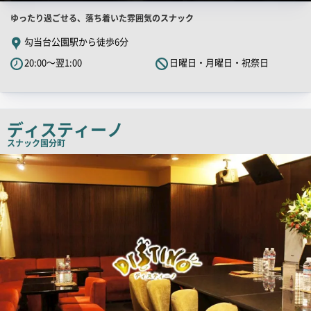
店
ゆったり過ごせる、落ち着いた雰囲気のスナック
舗
勾当台公園駅から徒歩6分
PR
20:00～翌1:00
日曜日・月曜日・祝祭日
キ
ャ
ッ
チ
ディスティーノ
コ
スナック
国分町
ピ
店
舗
ー
PR
画
像