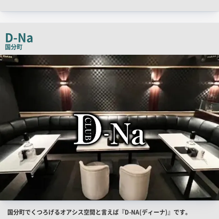
D-Na
国分町
店
舗
PR
画
像
店
国分町でくつろげるオアシス空間と言えば『D-NA(ディーナ)』です。