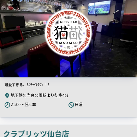
画
像
店
可愛すぎる、ﾐﾆﾁｬｲﾅﾀｳﾝ！！
舗
地下鉄勾当台公園駅より徒歩4分
PR
21:00～翌5:00
日曜
キ
ャ
ッ
チ
クラブリッツ仙台店
コ