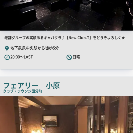
店
老舗グループの実績あるキャバクラ♪【New.Club.T】をどうぞよろしく★
舗
地下鉄泉中央駅から徒歩5分
PR
20:00～LAST
日曜
キ
ャ
ッ
チ
フェアリー 小原
コ
クラブ・ラウンジ
国分町
ピ
店
舗
ー
PR
画
像