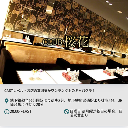
店
舗
PR
画
像
店
CASTレベル・お店の雰囲気がワンランク上のキャバクラ！
舗
地下鉄勾当台公園駅より徒歩3分、地下鉄広瀬通駅より徒歩5分、JR
仙台駅より徒歩20分
PR
20:00～LAST
日曜日 ※月曜が祝日の場合、日
キ
曜営業あり
ャ
ッ