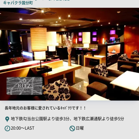
キャバクラ
国分町
ピ
店
舗
ー
PR
画
像
店
長年地元のお客様に愛されているｷｬﾊﾞｸﾗです！！
舗
地下鉄勾当台公園駅より徒歩3分、地下鉄広瀬通駅より徒歩5分
PR
20:00～LAST
日曜
キ
ャ