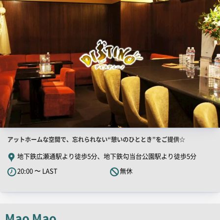
画
像
店
アットホームな空間で、忘れられない“憩いのひととき”をご提供☆
舗
地下鉄広瀬通駅より徒歩5分、地下鉄勾当台公園駅より徒歩5分
PR
20:00 〜 LAST
無休
キ
ャ
ッ
チ
Mao Mao