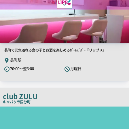
店
長町で元気溢れる女の子とお酒を楽しめるｶﾞｰﾙｽﾞﾊﾞｰ『リップス』！
舗
長町駅
PR
20:00～翌3:00
月曜日
キ
ャ
ッ
チ
club ZULU
コ
キャバクラ
国分町
ピ
店
舗
ー
PR
画
像