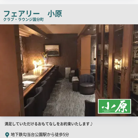
チ
コ
フェアリー 小原
ピ
クラブ・ラウンジ
国分町
ー
店
舗
PR
画
像
店
満足していただけるおもてなしをお約束いたします♪
舗
地下鉄勾当台公園駅から徒歩5分