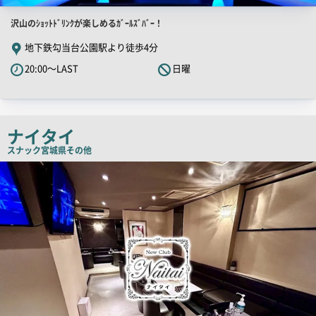
店
沢山のｼｮｯﾄﾄﾞﾘﾝｸが楽しめるｶﾞｰﾙｽﾞﾊﾞｰ！
舗
地下鉄勾当台公園駅より徒歩4分
PR
20:00～LAST
日曜
キ
ャ
ッ
チ
ナイタイ
コ
スナック
宮城県その他
ピ
店
舗
ー
PR
画
像