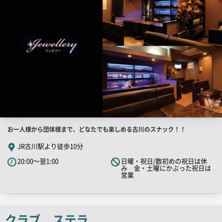
像
店
お一人様から団体様まで、どなたでも楽しめる古川のスナック！！
舗
JR古川駅より徒歩10分
PR
20:00～翌1:00
日曜・祝日/数初めの祝日は休
キ
み 金・土曜にかぶった祝日は
営業
ャ
ッ
チ
コ
クラブ ステラ