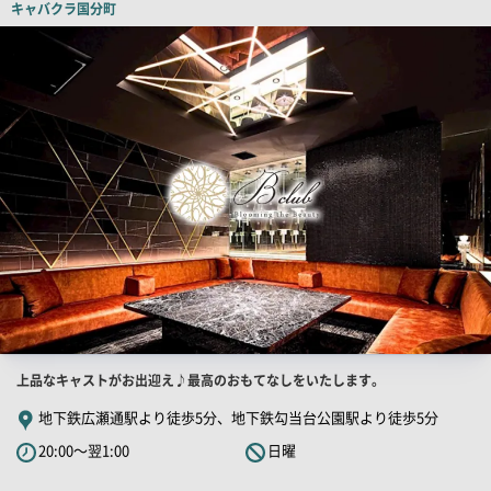
キャバクラ
国分町
ピ
店
舗
ー
PR
画
像
店
上品なキャストがお出迎え♪最高のおもてなしをいたします。
舗
地下鉄広瀬通駅より徒歩5分、地下鉄勾当台公園駅より徒歩5分
PR
20:00～翌1:00
日曜
キ
ャ