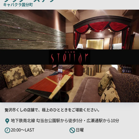
ピ
キャバクラ
国分町
ー
店
舗
PR
画
像
店
贅沢尽くしの店舗で、極上のひとときをご堪能ください。
舗
地下鉄南北線 勾当台公園駅から徒歩5分・広瀬通駅から10分
PR
20:00～LAST
日曜
キ