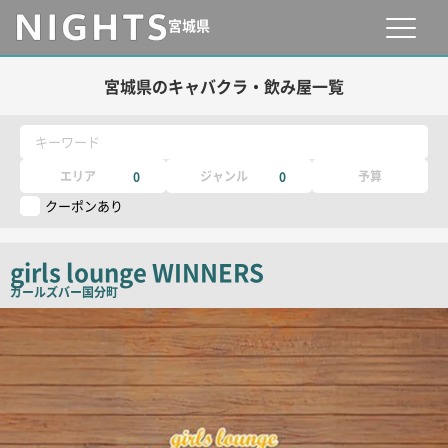
宮城県
宮城県のキャバクラ・飲み屋一覧
キーワード
エリア
ジャンル
予算
0
0
クーポンあり
girls lounge WINNERS
ガールズバー
国分町
店
舗
PR
画
像