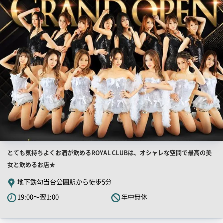
舗
ー
PR
画
像
店
とても気持ちよくお酒が飲めるROYAL CLUBは、オシャレな空間で最高の美
舗
女と飲めるお店★
PR
地下鉄勾当台公園駅から徒歩5分
キ
19:00～翌1:00
年中無休
ャ
ッ