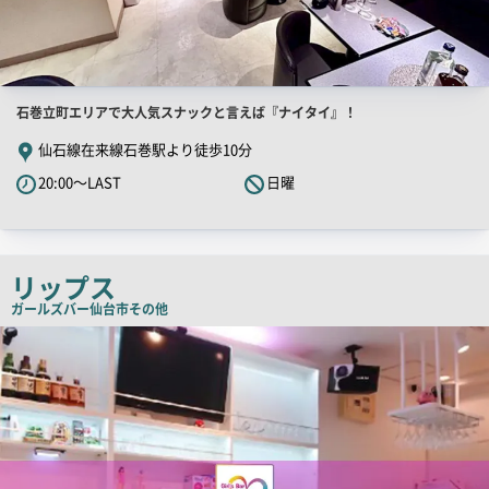
店
石巻立町エリアで大人気スナックと言えば『ナイタイ』！
舗
仙石線在来線石巻駅より徒歩10分
PR
20:00～LAST
日曜
キ
ャ
ッ
チ
リップス
コ
ガールズバー
仙台市その他
ピ
店
舗
ー
PR
画
像