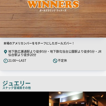
店
本場のアメリカンバーをモチーフにしたガールズバー！
舗
地下鉄広瀬通駅より徒歩5分・地下鉄勾当台公園駅より徒歩5分・JR
仙台駅より徒歩20分
PR
21:00～LAST
不定休
キ
ャ
ッ
チ
ジュエリー
コ
スナック
宮城県その他
ピ
店
ー
舗
PR
画