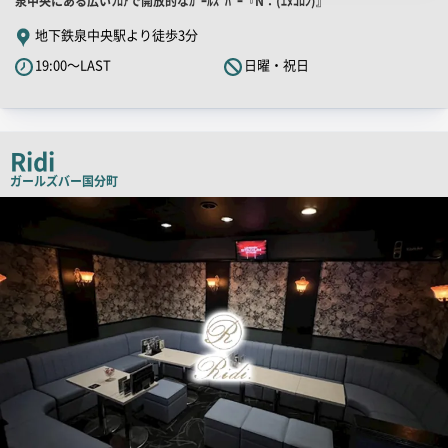
店
泉中央にある広いﾌﾛｱで開放的なｶﾞｰﾙｽﾞﾊﾞｰ『N：(ｴﾇｺﾛﾝ)』
舗
地下鉄泉中央駅より徒歩3分
PR
19:00～LAST
日曜・祝日
キ
ャ
ッ
チ
Ridi
コ
ガールズバー
国分町
ピ
店
舗
ー
PR
画
像