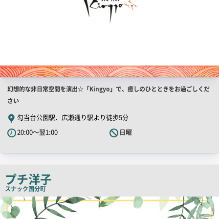
店
幻想的な非日常空間を演出☆「Kingyo」で、癒しのひとときをお過ごしくだ
舗
さい
PR
勾当台公園駅、広瀬通り駅より徒歩5分
キ
20:00～翌1:00
日曜
ャ
ッ
チ
コ
プチ洋子
ピ
スナック
国分町
ー
店
舗
PR