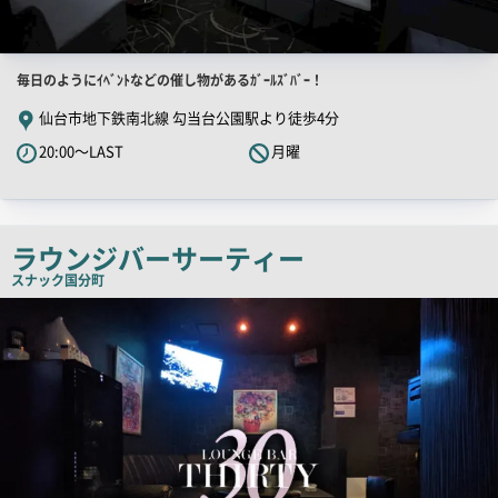
店
毎日のようにｲﾍﾞﾝﾄなどの催し物があるｶﾞｰﾙｽﾞﾊﾞｰ！
舗
仙台市地下鉄南北線 勾当台公園駅より徒歩4分
PR
20:00～LAST
月曜
キ
ャ
ッ
チ
ラウンジバーサーティー
コ
スナック
国分町
ピ
店
舗
ー
PR
画
像