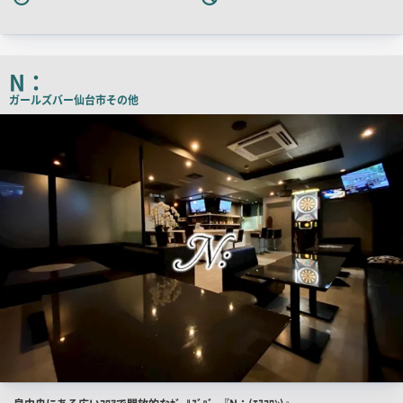
N：
ガールズバー
仙台市その他
店
舗
PR
画
像