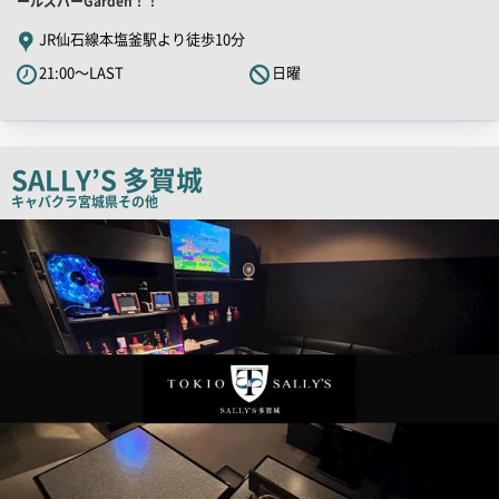
舗
ールズバーGarden！！
PR
JR仙石線本塩釜駅より徒歩10分
キ
21:00～LAST
日曜
ャ
ッ
チ
コ
SALLY’S 多賀城
ピ
キャバクラ
宮城県その他
ー
店
舗
PR
画
像