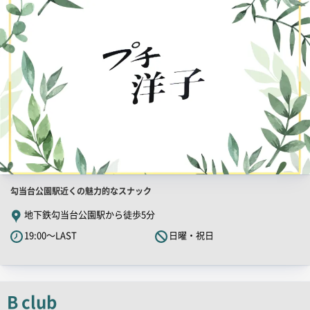
画
像
店
勾当台公園駅近くの魅力的なスナック
舗
地下鉄勾当台公園駅から徒歩5分
PR
19:00～LAST
日曜・祝日
キ
ャ
ッ
チ
B club
コ