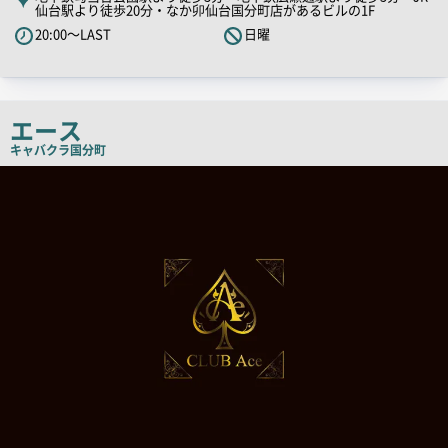
仙台駅より徒歩20分・なか卯仙台国分町店があるビルの1F
PR
20:00～LAST
日曜
キ
ャ
ッ
チ
エース
コ
キャバクラ
国分町
ピ
店
ー
舗
PR
画
像