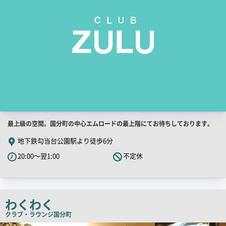
店
最上級の空間。国分町の中心エムロードの最上階にてお待ちしております。
舗
地下鉄勾当台公園駅より徒歩6分
PR
20:00～翌1:00
不定休
キ
ャ
ッ
チ
わくわく
コ
クラブ・ラウンジ
国分町
ピ
店