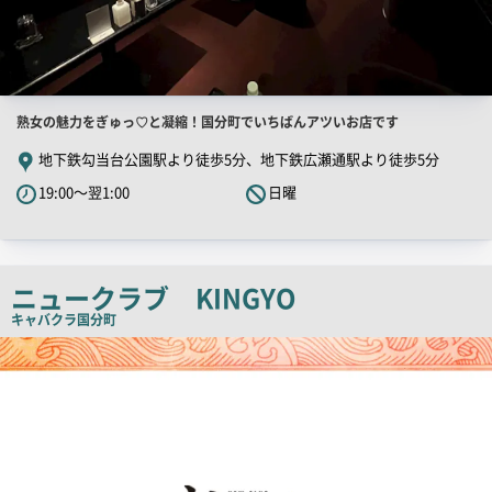
店
熟女の魅力をぎゅっ♡と凝縮！国分町でいちばんアツいお店です
舗
地下鉄勾当台公園駅より徒歩5分、地下鉄広瀬通駅より徒歩5分
PR
19:00～翌1:00
日曜
キ
ャ
ッ
チ
ニュークラブ KINGYO
コ
キャバクラ
国分町
ピ
店
舗
ー
PR
画
像