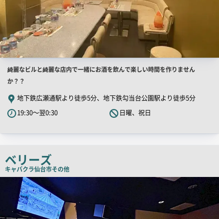
店
綺麗なビルと綺麗な店内で一緒にお酒を飲んで楽しい時間を作りません
舗
か？？
PR
地下鉄広瀬通駅より徒歩5分、地下鉄勾当台公園駅より徒歩5分
キ
19:30～翌0:30
日曜、祝日
ャ
ッ
チ
コ
ベリーズ
ピ
キャバクラ
仙台市その他
ー
店
舗
PR
画
像