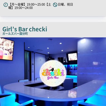
PR
【月～金曜】19:00～25:00【土
日曜、祝日
キ
曜】19:00～24:00
ャ
ッ
チ
Girl’s Bar checki
コ
ガールズバー
国分町
ピ
店
ー
舗
PR
画
像