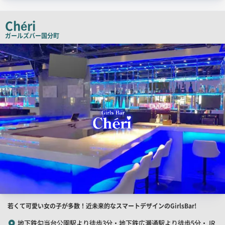
チ
コ
Chéri
ピ
ガールズバー
国分町
ー
店
舗
PR
画
像
店
若くて可愛い女の子が多数！近未来的なスマートデザインのGirlsBar!
舗
地下鉄勾当台公園駅より徒歩3分・地下鉄広瀬通駅より徒歩5分・JR