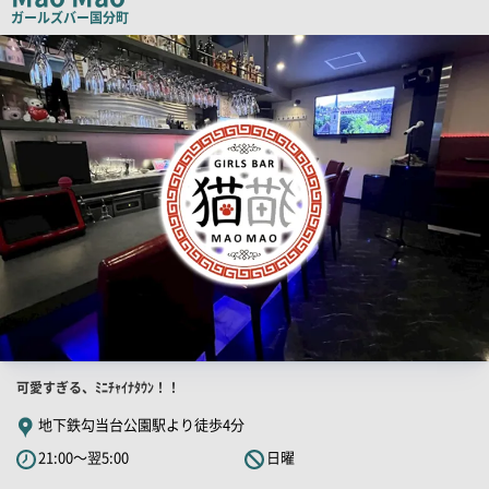
コ
ガールズバー
国分町
ピ
店
舗
ー
PR
画
像
店
可愛すぎる、ﾐﾆﾁｬｲﾅﾀｳﾝ！！
舗
地下鉄勾当台公園駅より徒歩4分
PR
21:00～翌5:00
日曜
キ