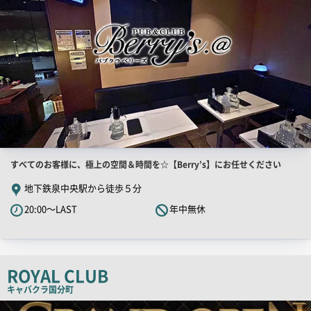
店
すべてのお客様に、極上の空間＆時間を☆【Berry’s】にお任せください
舗
地下鉄泉中央駅から徒歩５分
PR
20:00～LAST
年中無休
キ
ャ
ッ
チ
ROYAL CLUB
コ
キャバクラ
国分町
ピ
店