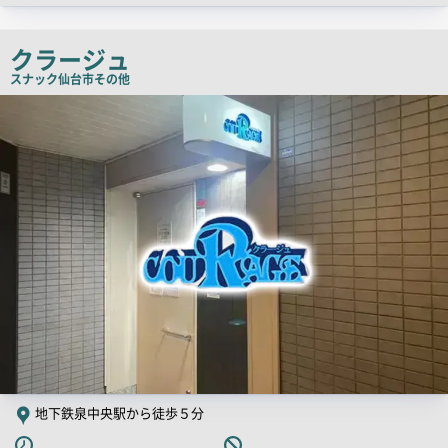
ッ
チ
クラージュ
コ
スナック
仙台市その他
ピ
店
舗
ー
PR
画
像
地下鉄泉中央駅から徒歩５分