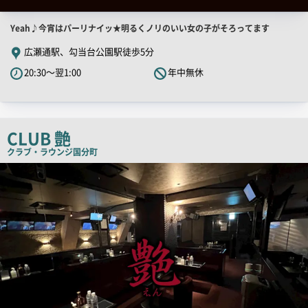
店
Yeah♪今宵はパーリナイッ★明るくノリのいい女の子がそろってます
舗
広瀬通駅、勾当台公園駅徒歩5分
PR
20:30～翌1:00
年中無休
キ
ャ
ッ
チ
CLUB 艶
コ
クラブ・ラウンジ
国分町
ピ
店
舗
ー
PR
画
像