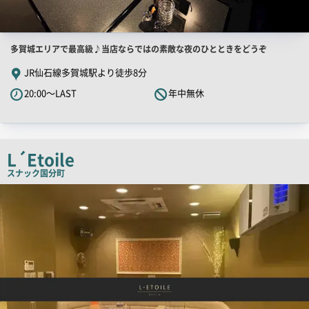
店
多賀城エリアで最高級♪当店ならではの素敵な夜のひとときをどうぞ
舗
JR仙石線多賀城駅より徒歩8分
PR
20:00～LAST
年中無休
キ
ャ
ッ
チ
L´Etoile
コ
スナック
国分町
ピ
店
舗
ー
PR
画
像