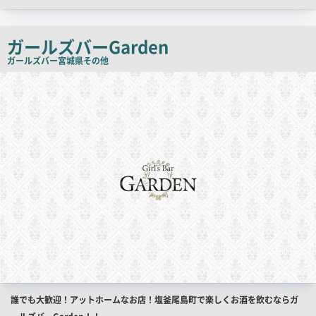
ャ
ッ
チ
ガールズバーGarden
コ
ガールズバー
宮城県その他
ピ
店
舗
ー
PR
画
像
店
誰でも大歓迎！アットホームなお店！塩釜尾島町で楽しくお酒を飲むならガ