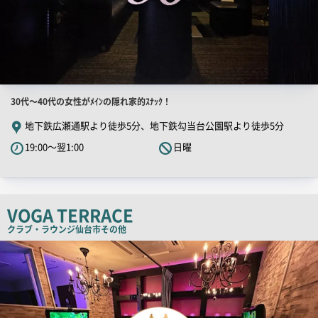
店
30代～40代の女性がﾒｲﾝの隠れ家的ｽﾅｯｸ！
舗
地下鉄広瀬通駅より徒歩5分、地下鉄勾当台公園駅より徒歩5分
PR
19:00～翌1:00
日曜
キ
ャ
ッ
チ
VOGA TERRACE
コ
クラブ・ラウンジ
仙台市その他
ピ
店
舗
ー
PR
画
像