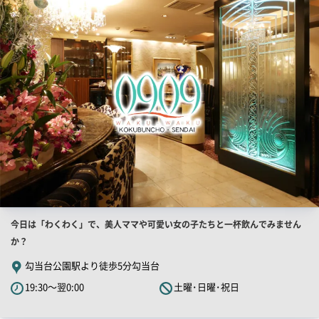
舗
ー
PR
画
像
店
今日は「わくわく」で、美人ママや可愛い女の子たちと一杯飲んでみません
舗
か？
PR
勾当台公園駅より徒歩5分勾当台
キ
19:30～翌0:00
土曜･日曜･祝日
ャ
ッ