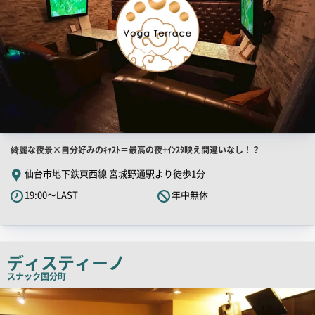
店
綺麗な夜景×自分好みのｷｬｽﾄ＝最高の夜+ｲﾝｽﾀ映え間違いなし！？
舗
仙台市地下鉄東西線 宮城野通駅より徒歩1分
PR
19:00～LAST
年中無休
キ
ャ
ッ
チ
ディスティーノ
コ
スナック
国分町
ピ
店
舗
ー
PR