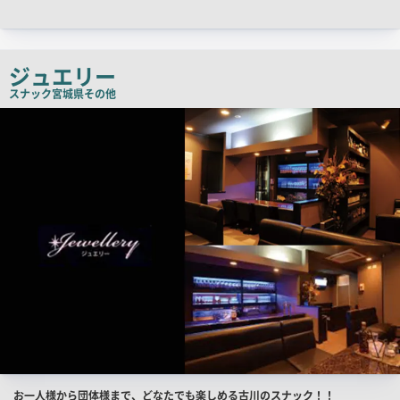
ッ
チ
コ
ジュエリー
ピ
スナック
宮城県その他
ー
店
舗
PR
画
像
店
お一人様から団体様まで、どなたでも楽しめる古川のスナック！！