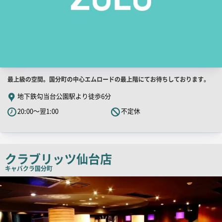
店
最上級の空間。国分町の中心エムロードの最上階にてお待ちしております。
舗
地下鉄勾当台公園駅より徒歩6分
PR
20:00～翌1:00
不定休
キ
ャ
ッ
チ
クラブリッツ仙台店
コ
キャバクラ
国分町
ピ
店
舗
ー
PR
画
像