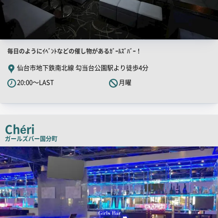
店
毎日のようにｲﾍﾞﾝﾄなどの催し物があるｶﾞｰﾙｽﾞﾊﾞｰ！
舗
仙台市地下鉄南北線 勾当台公園駅より徒歩4分
PR
20:00～LAST
月曜
キ
ャ
ッ
チ
Chéri
コ
ガールズバー
国分町
ピ
店
舗
ー
PR
画
像