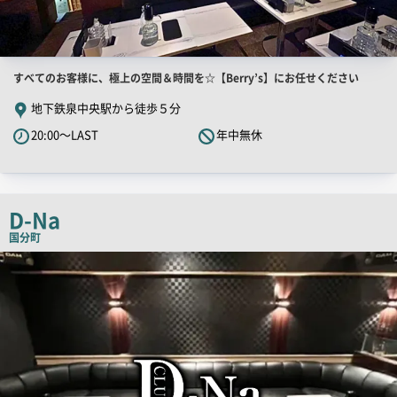
店
すべてのお客様に、極上の空間＆時間を☆【Berry’s】にお任せください
舗
地下鉄泉中央駅から徒歩５分
PR
20:00～LAST
年中無休
キ
ャ
ッ
チ
D-Na
コ
国分町
ピ
店
舗
ー
PR
画
像