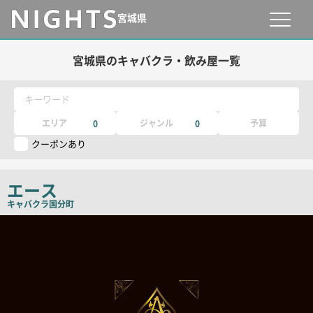
宮城県
宮城県のキャバクラ・飲み屋一覧
キーワード
エリア
ジャンル
予算
0
0
クーポンあり
エース
キャバクラ
国分町
店
舗
PR
画
像