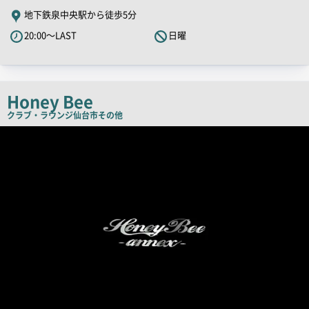
舗
地下鉄泉中央駅から徒歩5分
PR
20:00～LAST
日曜
キ
ャ
ッ
チ
Honey Bee
コ
クラブ・ラウンジ
仙台市その他
ピ
店
舗
ー
PR
画
像