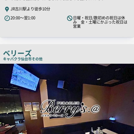
舗
JR古川駅より徒歩10分
PR
20:00～翌1:00
日曜・祝日/数初めの祝日は休
キ
み 金・土曜にかぶった祝日は
営業
ャ
ッ
チ
コ
ベリーズ
ピ
キャバクラ
仙台市その他
ー
店
舗
PR
画
像