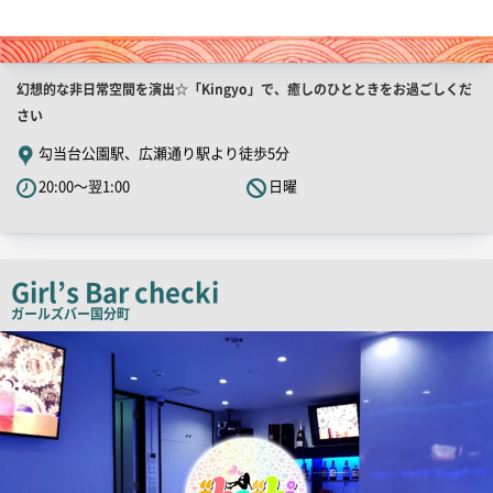
店
幻想的な非日常空間を演出☆「Kingyo」で、癒しのひとときをお過ごしくだ
舗
さい
PR
勾当台公園駅、広瀬通り駅より徒歩5分
キ
20:00～翌1:00
日曜
ャ
ッ
チ
コ
Girl’s Bar checki
ピ
ガールズバー
国分町
ー
店
舗
PR
画
像