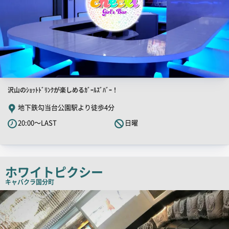
店
沢山のｼｮｯﾄﾄﾞﾘﾝｸが楽しめるｶﾞｰﾙｽﾞﾊﾞｰ！
舗
地下鉄勾当台公園駅より徒歩4分
PR
20:00～LAST
日曜
キ
ャ
ッ
チ
ホワイトピクシー
コ
キャバクラ
国分町
ピ
店
舗
ー
PR
画
像