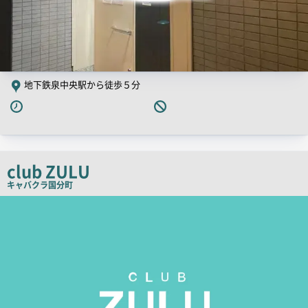
地下鉄泉中央駅から徒歩５分
club ZULU
キャバクラ
国分町
店
舗
PR
画
像