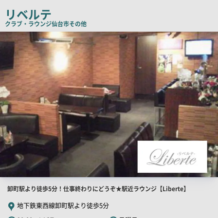
リベルテ
コ
ピ
クラブ・ラウンジ
仙台市その他
ー
店
舗
PR
画
像
店
卸町駅より徒歩5分！仕事終わりにどうぞ★駅近ラウンジ【Liberte】
舗
地下鉄東西線卸町駅より徒歩5分
PR