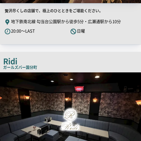
店
贅沢尽くしの店舗で、極上のひとときをご堪能ください。
舗
地下鉄南北線 勾当台公園駅から徒歩5分・広瀬通駅から10分
PR
20:00～LAST
日曜
キ
ャ
ッ
チ
Ridi
コ
ガールズバー
国分町
ピ
店
舗
ー
PR
画
像