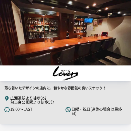
PR
画
像
店
落ち着いたデザインの店内に、和やかな雰囲気の良いスナック！
舗
広瀬通駅より徒歩3分
勾当台公園駅より徒歩5分
PR
19:00～LAST
日曜・祝日(連休の場合は最終
キ
日)
ャ
ッ
チ