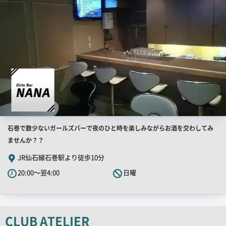
店
石巻で数少ないガールズバーで夜のひと時を楽しみながらお酒を交わしてみ
舗
ませんか？？
PR
JR仙石線石巻駅より徒歩10分
キ
20:00～翌4:00
日曜
ャ
ッ
チ
コ
CLUB ATELIER
ピ