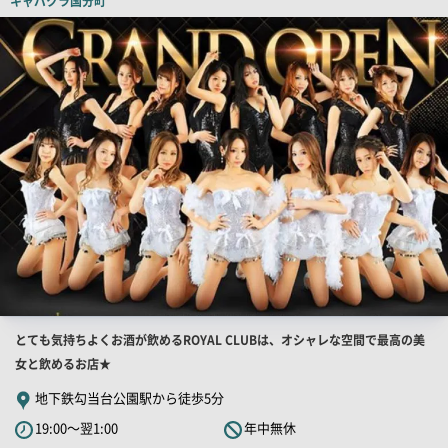
キャバクラ
国分町
ー
店
舗
PR
画
像
店
とても気持ちよくお酒が飲めるROYAL CLUBは、オシャレな空間で最高の美
舗
女と飲めるお店★
PR
地下鉄勾当台公園駅から徒歩5分
キ
19:00～翌1:00
年中無休
ャ