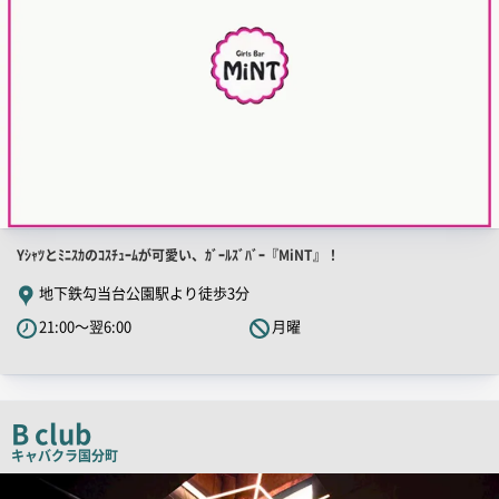
店
Yｼｬﾂとﾐﾆｽｶのｺｽﾁｭｰﾑが可愛い、ｶﾞｰﾙｽﾞﾊﾞｰ『MiNT』！
舗
地下鉄勾当台公園駅より徒歩3分
PR
21:00～翌6:00
月曜
キ
ャ
ッ
チ
B club
コ
キャバクラ
国分町
ピ
店
舗
ー