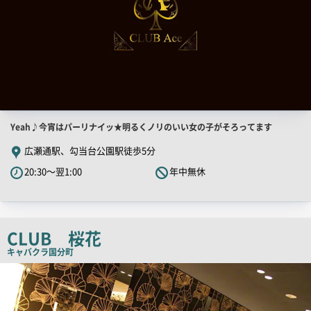
店
Yeah♪今宵はパーリナイッ★明るくノリのいい女の子がそろってます
舗
広瀬通駅、勾当台公園駅徒歩5分
PR
20:30～翌1:00
年中無休
キ
ャ
ッ
チ
CLUB 桜花
コ
キャバクラ
国分町
ピ
店
舗
ー
PR
画
像