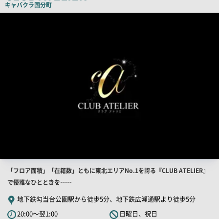
キャバクラ
国分町
ー
店
舗
PR
画
像
店
「フロア面積」「在籍数」ともに東北エリアNo.1を誇る『CLUB ATELIER』
舗
で優雅なひとときを……
PR
地下鉄勾当台公園駅から徒歩5分、地下鉄広瀬通駅より徒歩5分
キ
20:00～翌1:00
日曜日、祝日
ャ