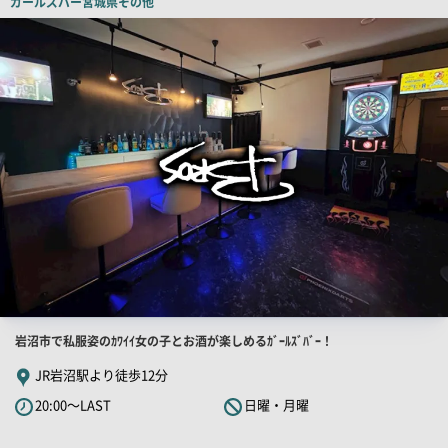
ガールズバー
宮城県その他
ー
店
舗
PR
画
像
店
岩沼市で私服姿のｶﾜｲｲ女の子とお酒が楽しめるｶﾞｰﾙｽﾞﾊﾞｰ！
舗
JR岩沼駅より徒歩12分
PR
20:00～LAST
日曜・月曜
キ
ャ