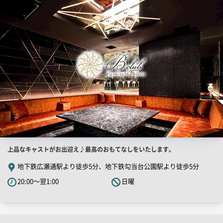
PR
画
像
店
上品なキャストがお出迎え♪最高のおもてなしをいたします。
舗
地下鉄広瀬通駅より徒歩5分、地下鉄勾当台公園駅より徒歩5分
PR
20:00～翌1:00
日曜
キ
ャ
ッ
チ