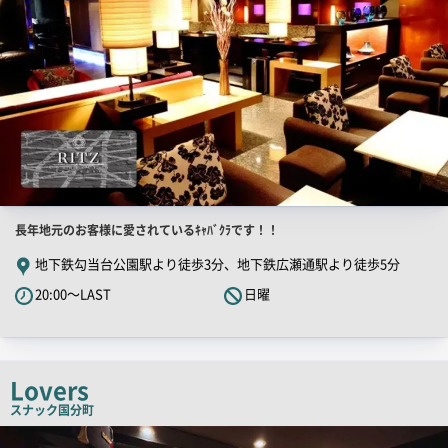
店
長年地元のお客様に愛されているｷｬﾊﾞｸﾗです！！
舗
地下鉄勾当台公園駅より徒歩3分、地下鉄広瀬通駅より徒歩5分
PR
20:00～LAST
日曜
キ
ャ
ッ
チ
Lovers
コ
スナック
国分町
ピ
店
舗
ー