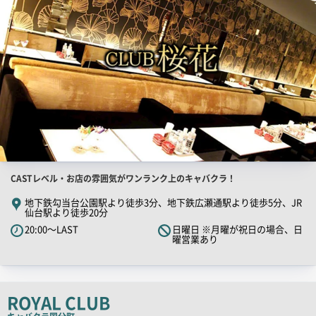
店
CASTレベル・お店の雰囲気がワンランク上のキャバクラ！
舗
地下鉄勾当台公園駅より徒歩3分、地下鉄広瀬通駅より徒歩5分、JR
仙台駅より徒歩20分
PR
20:00～LAST
日曜日 ※月曜が祝日の場合、日
キ
曜営業あり
ャ
ッ
チ
ROYAL CLUB
コ
ピ