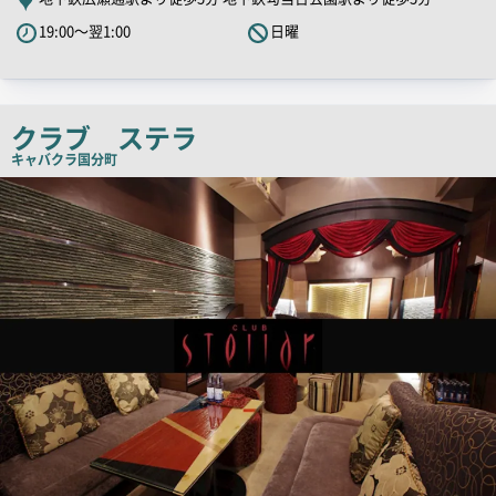
PR
19:00～翌1:00
日曜
キ
ャ
ッ
チ
クラブ ステラ
コ
キャバクラ
国分町
ピ
店
舗
ー
PR
画
像