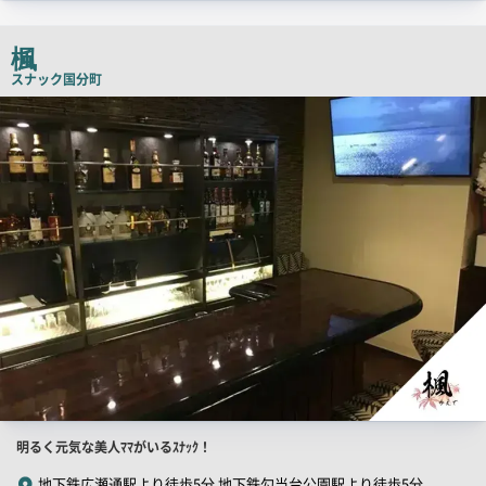
ッ
チ
楓
コ
スナック
国分町
ピ
店
舗
ー
PR
画
像
店
明るく元気な美人ﾏﾏがいるｽﾅｯｸ！
舗
地下鉄広瀬通駅より徒歩5分 地下鉄勾当台公園駅より徒歩5分