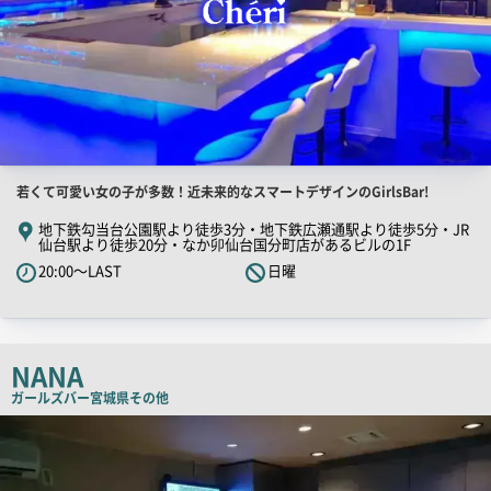
店
若くて可愛い女の子が多数！近未来的なスマートデザインのGirlsBar!
舗
地下鉄勾当台公園駅より徒歩3分・地下鉄広瀬通駅より徒歩5分・JR
仙台駅より徒歩20分・なか卯仙台国分町店があるビルの1F
PR
20:00～LAST
日曜
キ
ャ
ッ
チ
NANA
コ
ガールズバー
宮城県その他
ピ
店
ー
舗
PR
画
像