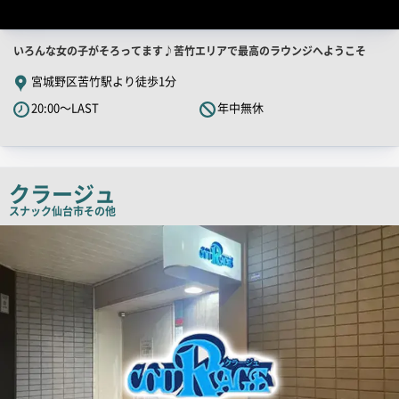
店
いろんな女の子がそろってます♪苦竹エリアで最高のラウンジへようこそ
舗
宮城野区苦竹駅より徒歩1分
PR
20:00～LAST
年中無休
キ
ャ
ッ
チ
クラージュ
コ
スナック
仙台市その他
ピ
店
舗
ー
PR
画
像