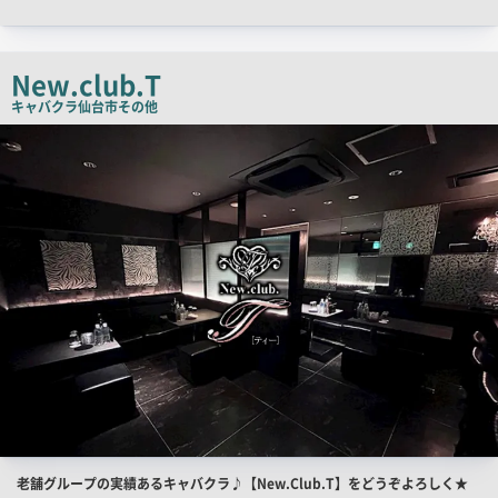
ッ
チ
コ
New.club.T
ピ
キャバクラ
仙台市その他
ー
店
舗
PR
画
像
店
老舗グループの実績あるキャバクラ♪【New.Club.T】をどうぞよろしく★