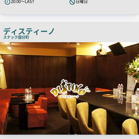
20:00～LAST
日曜日
キ
ャ
ッ
チ
ディスティーノ
コ
スナック
国分町
ピ
店
舗
ー
PR
画
像