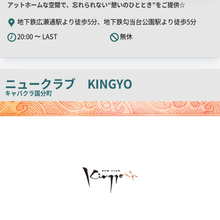
店
アットホームな空間で、忘れられない“憩いのひととき”をご提供☆
舗
地下鉄広瀬通駅より徒歩5分、地下鉄勾当台公園駅より徒歩5分
PR
20:00 〜 LAST
無休
キ
ャ
ッ
チ
ニュークラブ KINGYO
コ
キャバクラ
国分町
ピ
店
舗
ー
PR
画
像