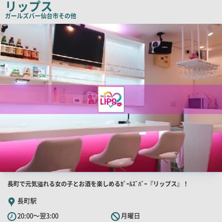
リップス
コ
ガールズバー
仙台市その他
ピ
店
舗
ー
PR
画
像
店
長町で元気溢れる女の子とお酒を楽しめるｶﾞｰﾙｽﾞﾊﾞｰ『リップス』！
舗
長町駅
PR
20:00～翌3:00
月曜日
キ