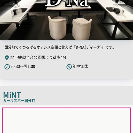
店
国分町でくつろげるオアシス空間と言えば『D-NA(ディーナ)』です。
舗
地下鉄勾当台公園駅より徒歩4分
PR
20:30～翌1:00
年中無休
キ
ャ
ッ
チ
MiNT
コ
ガールズバー
国分町
ピ
店
舗
ー
PR
画
像