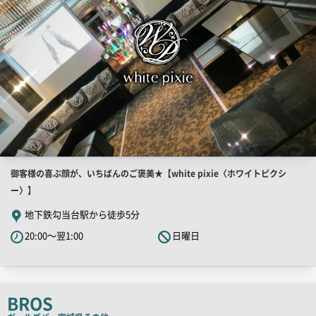
店
御客様の喜ぶ顔が、いちばんのご褒美★【white pixie〈ホワイトピクシ
舗
ー〉】
PR
地下鉄勾当台駅から徒歩5分
キ
20:00～翌1:00
日曜日
ャ
ッ
チ
コ
BROS
ピ