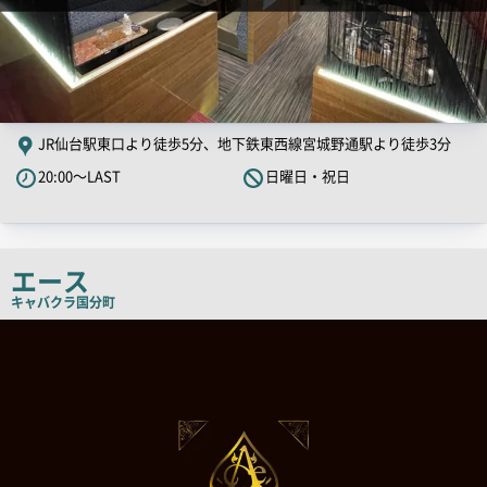
JR仙台駅東口より徒歩5分、地下鉄東西線宮城野通駅より徒歩3分
20:00～LAST
日曜日・祝日
エース
キャバクラ
国分町
店
舗
PR
画
像