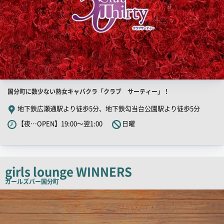
店
国分町に数少ない熟女キャバクラ「クラブ サーティー」！
舗
地下鉄広瀬通駅より徒歩5分、地下鉄勾当台公園駅より徒歩5分
PR
【夜…OPEN】19:00～翌1:00
日曜
キ
ャ
ッ
チ
girls lounge WINNERS
コ
ガールズバー
国分町
ピ
店
舗
ー
PR
画
像