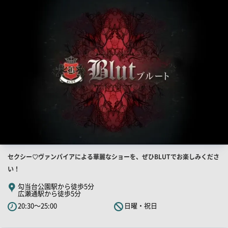
舗
ー
PR
画
像
店
セクシー♡ヴァンパイアによる華麗なショーを、ぜひBLUTでお楽しみくださ
舗
い！
PR
勾当台公園駅から徒歩5分
広瀬通駅から徒歩5分
キ
20:30～25:00
日曜・祝日
ャ
ッ