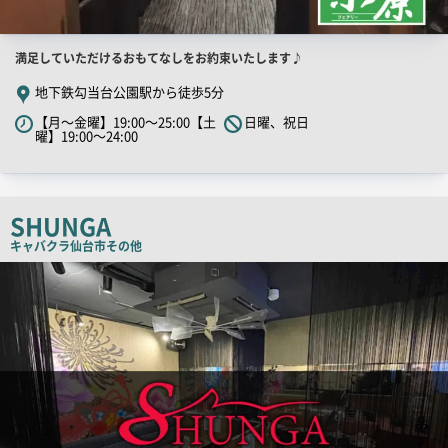
店
満足していただけるおもてなしをお約束いたします♪
舗
地下鉄勾当台公園駅から徒歩5分
PR
【月～金曜】19:00～25:00【土
日曜、祝日
キ
曜】19:00～24:00
ャ
ッ
チ
SHUNGA
コ
キャバクラ
仙台市その他
ピ
店
ー
舗
PR
画
像