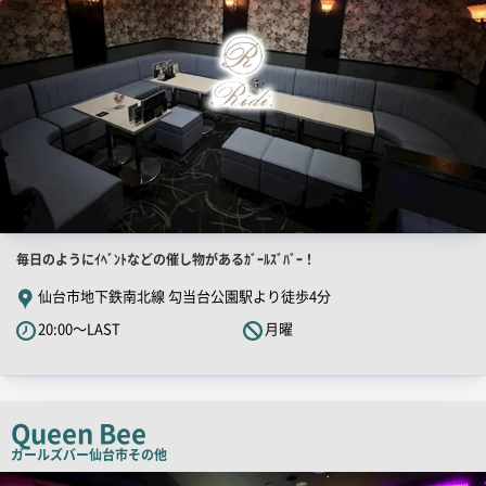
店
毎日のようにｲﾍﾞﾝﾄなどの催し物があるｶﾞｰﾙｽﾞﾊﾞｰ！
舗
仙台市地下鉄南北線 勾当台公園駅より徒歩4分
PR
20:00～LAST
月曜
キ
ャ
ッ
チ
Queen Bee
コ
ガールズバー
仙台市その他
ピ
店