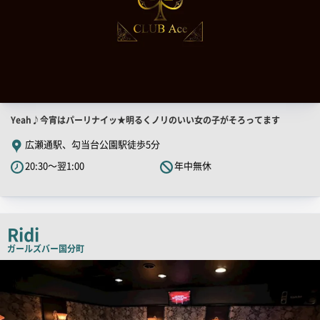
店
Yeah♪今宵はパーリナイッ★明るくノリのいい女の子がそろってます
舗
広瀬通駅、勾当台公園駅徒歩5分
PR
20:30～翌1:00
年中無休
キ
ャ
ッ
チ
Ridi
コ
ガールズバー
国分町
ピ
店
舗
ー
PR
画
像