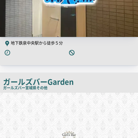
地下鉄泉中央駅から徒歩５分
ガールズバーGarden
ガールズバー
宮城県その他
店
舗
PR
画
像