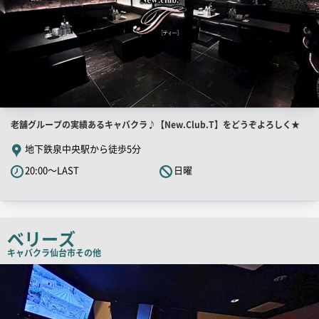
店
老舗グループの実績あるキャバクラ♪【New.Club.T】をどうぞよろしく★
舗
地下鉄泉中央駅から徒歩5分
PR
20:00～LAST
日曜
キ
ャ
ッ
チ
ベリーズ
コ
キャバクラ
仙台市その他
ピ
店
舗
ー
PR
画
像