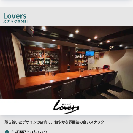
チ
コ
Lovers
ピ
スナック
国分町
ー
店
舗
PR
画
像
店
落ち着いたデザインの店内に、和やかな雰囲気の良いスナック！
舗
広瀬通駅より徒歩3分