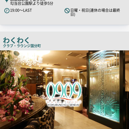
勾当台公園駅より徒歩5分
PR
19:00～LAST
日曜・祝日(連休の場合は最終
キ
日)
ャ
ッ
チ
わくわく
コ
ピ
クラブ・ラウンジ
国分町
ー
店
舗
PR
画
像