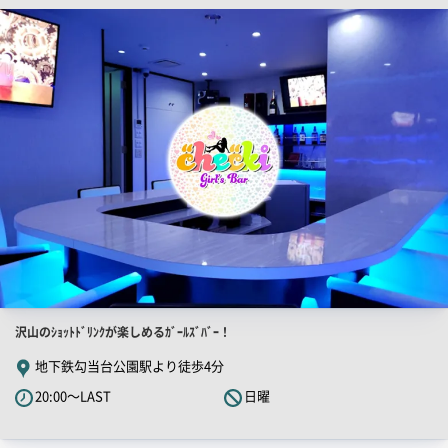
店
ー
舗
PR
画
像
店
沢山のｼｮｯﾄﾄﾞﾘﾝｸが楽しめるｶﾞｰﾙｽﾞﾊﾞｰ！
舗
地下鉄勾当台公園駅より徒歩4分
PR
20:00～LAST
日曜
キ
ャ