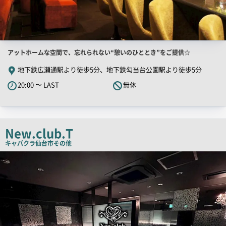
店
アットホームな空間で、忘れられない“憩いのひととき”をご提供☆
舗
地下鉄広瀬通駅より徒歩5分、地下鉄勾当台公園駅より徒歩5分
PR
20:00 〜 LAST
無休
キ
ャ
ッ
チ
New.club.T
コ
キャバクラ
仙台市その他
ピ
店
舗
ー
PR
画
像