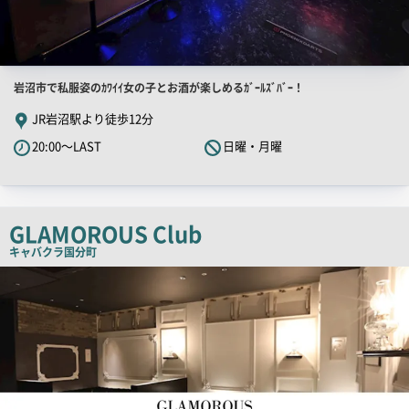
店
岩沼市で私服姿のｶﾜｲｲ女の子とお酒が楽しめるｶﾞｰﾙｽﾞﾊﾞｰ！
舗
JR岩沼駅より徒歩12分
PR
20:00～LAST
日曜・月曜
キ
ャ
ッ
チ
GLAMOROUS Club
コ
キャバクラ
国分町
ピ
店
舗
ー
PR
画
像