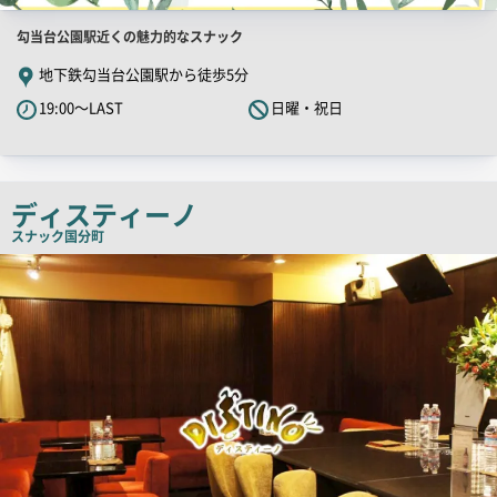
店
勾当台公園駅近くの魅力的なスナック
舗
地下鉄勾当台公園駅から徒歩5分
PR
19:00～LAST
日曜・祝日
キ
ャ
ッ
チ
ディスティーノ
コ
スナック
国分町
ピ
店
舗
ー
PR
画
像