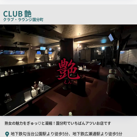
ッ
チ
CLUB 艶
コ
クラブ・ラウンジ
国分町
ピ
店
舗
ー
PR
画
像
店
熟女の魅力をぎゅっ♡と凝縮！国分町でいちばんアツいお店です
舗
地下鉄勾当台公園駅より徒歩5分、地下鉄広瀬通駅より徒歩5分