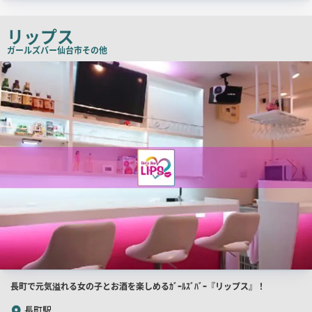
チ
コ
リップス
ピ
ガールズバー
仙台市その他
ー
店
舗
PR
画
像
店
長町で元気溢れる女の子とお酒を楽しめるｶﾞｰﾙｽﾞﾊﾞｰ『リップス』！
舗
長町駅