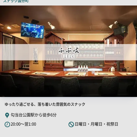
スナック
国分町
ピ
店
舗
ー
PR
画
像
店
ゆったり過ごせる、落ち着いた雰囲気のスナック
舗
勾当台公園駅から徒歩6分
PR
20:00～翌1:00
日曜日・月曜日・祝祭日
キ
ャ