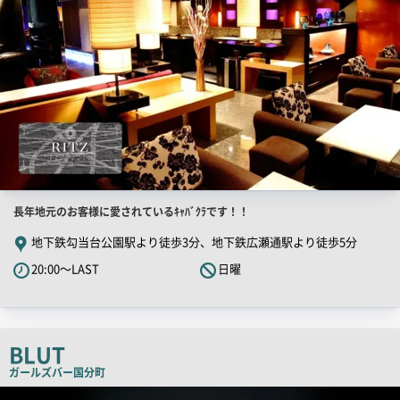
店
長年地元のお客様に愛されているｷｬﾊﾞｸﾗです！！
舗
地下鉄勾当台公園駅より徒歩3分、地下鉄広瀬通駅より徒歩5分
PR
20:00～LAST
日曜
キ
ャ
ッ
チ
BLUT
コ
ガールズバー
国分町
ピ
店