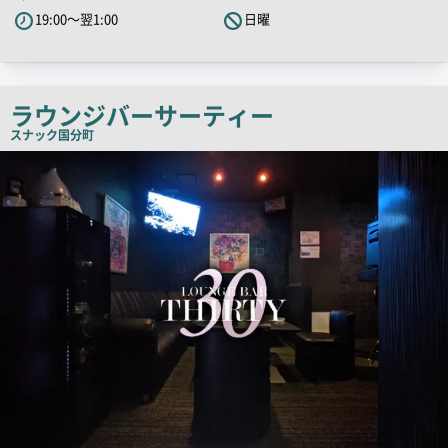
PR
19:00～翌1:00
日曜
キ
ャ
ッ
チ
ラウンジバーサーティー
コ
スナック
国分町
ピ
店
舗
ー
PR
画
像