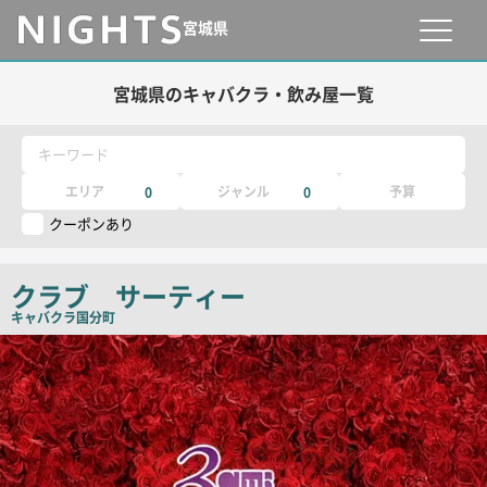
宮城県
宮城県のキャバクラ・飲み屋一覧
キーワード
エリア
ジャンル
予算
0
0
クーポンあり
クラブ サーティー
キャバクラ
国分町
店
舗
PR
画
像