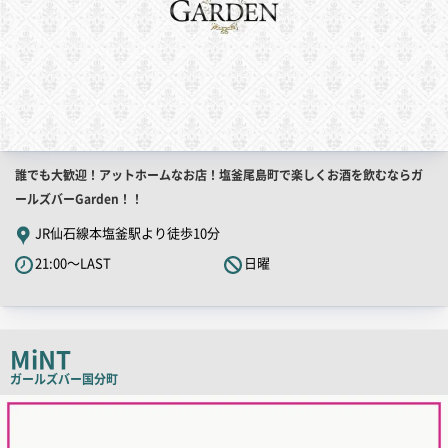
店
誰でも大歓迎！アットホームなお店！塩釜尾島町で楽しくお酒を飲むならガ
舗
ールズバーGarden！！
PR
JR仙石線本塩釜駅より徒歩10分
キ
21:00～LAST
日曜
ャ
ッ
チ
コ
MiNT
ピ
ガールズバー
国分町
ー
店
舗
PR
画