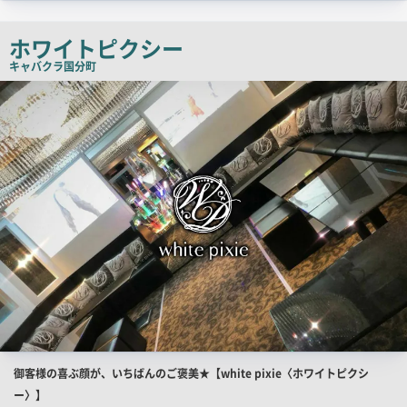
ッ
チ
ホワイトピクシー
コ
キャバクラ
国分町
ピ
店
舗
ー
PR
画
像
店
御客様の喜ぶ顔が、いちばんのご褒美★【white pixie〈ホワイトピクシ
舗
ー〉】