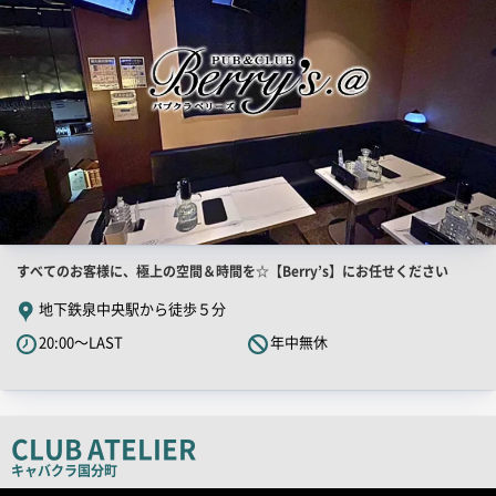
店
すべてのお客様に、極上の空間＆時間を☆【Berry’s】にお任せください
舗
地下鉄泉中央駅から徒歩５分
PR
20:00～LAST
年中無休
キ
ャ
ッ
チ
CLUB ATELIER
コ
キャバクラ
国分町
ピ
店