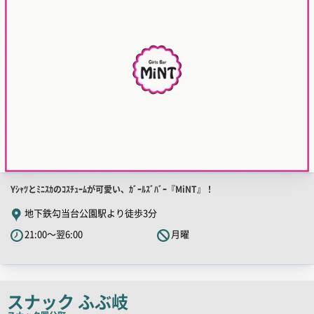
像
店
Yｼｬﾂとﾐﾆｽｶのｺｽﾁｭｰﾑが可愛い、ｶﾞｰﾙｽﾞﾊﾞｰ『MiNT』！
舗
地下鉄勾当台公園駅より徒歩3分
PR
21:00～翌6:00
月曜
キ
ャ
ッ
チ
スナック ふぶ岐
コ