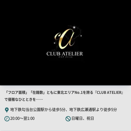
舗
ー
PR
画
像
店
「フロア面積」「在籍数」ともに東北エリアNo.1を誇る『CLUB ATELIER』
舗
で優雅なひとときを……
PR
地下鉄勾当台公園駅から徒歩5分、地下鉄広瀬通駅より徒歩5分
キ
20:00～翌1:00
日曜日、祝日
ャ
ッ