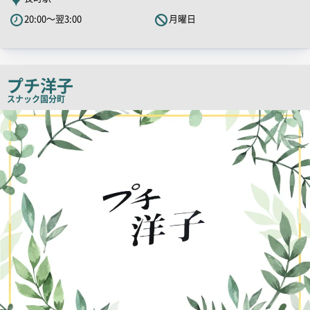
PR
20:00～翌3:00
月曜日
キ
ャ
ッ
チ
プチ洋子
コ
スナック
国分町
ピ
店
舗
ー
PR
画
像