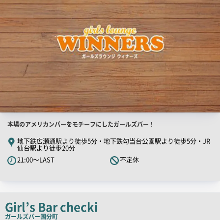
店
本場のアメリカンバーをモチーフにしたガールズバー！
舗
地下鉄広瀬通駅より徒歩5分・地下鉄勾当台公園駅より徒歩5分・JR
仙台駅より徒歩20分
PR
21:00～LAST
不定休
キ
ャ
ッ
チ
Girl’s Bar checki
コ
ガールズバー
国分町
ピ