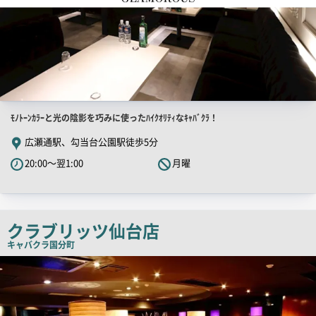
店
ﾓﾉﾄｰﾝｶﾗｰと光の陰影を巧みに使ったﾊｲｸｵﾘﾃｨなｷｬﾊﾞｸﾗ！
舗
広瀬通駅、勾当台公園駅徒歩5分
PR
20:00～翌1:00
月曜
キ
ャ
ッ
チ
クラブリッツ仙台店
コ
キャバクラ
国分町
ピ
店
舗
ー
PR
画
像