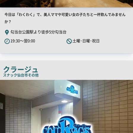
店
今日は「わくわく」で、美人ママや可愛い女の子たちと一杯飲んでみません
舗
か？
PR
勾当台公園駅より徒歩5分勾当台
キ
19:30～翌0:00
土曜･日曜･祝日
ャ
ッ
チ
コ
クラージュ
ピ
スナック
仙台市その他
ー
店
舗
PR
画
像