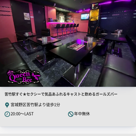
舗
ー
PR
画
像
店
苦竹駅すぐ★セクシーで気品あふれるキャストと飲めるガールズバー
舗
宮城野区苦竹駅より徒歩1分
PR
20:00～LAST
年中無休
キ
ャ
ッ