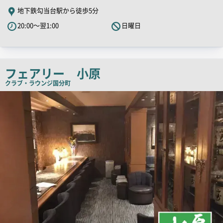
PR
地下鉄勾当台駅から徒歩5分
キ
20:00～翌1:00
日曜日
ャ
ッ
チ
コ
フェアリー 小原
ピ
クラブ・ラウンジ
国分町
ー
店
舗
PR
画
像