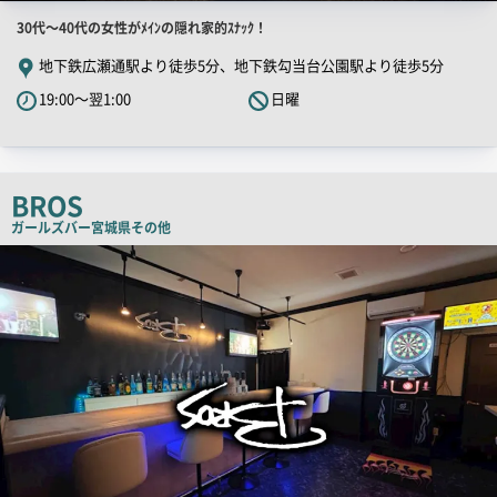
店
30代～40代の女性がﾒｲﾝの隠れ家的ｽﾅｯｸ！
舗
地下鉄広瀬通駅より徒歩5分、地下鉄勾当台公園駅より徒歩5分
PR
19:00～翌1:00
日曜
キ
ャ
ッ
チ
BROS
コ
ガールズバー
宮城県その他
ピ
店
舗
ー
PR
画
像