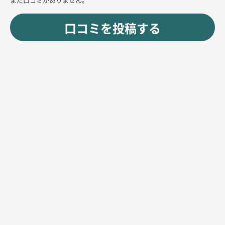
ご利用の際に「ナイツ見た」とお伝えいただくと、1セット【60分 5,000円
口コミを投稿する
飲み放題(税・サ込)】の明朗会計にてご案内させていただきます。
この機会にぜひご利用ください。