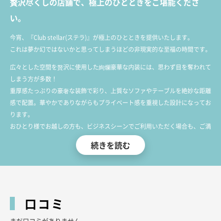
贅沢尽くしの店舗で、極上のひとときをご堪能くださ
い。
今宵、『Club stellar(ステラ)』が極上のひとときを提供いたします。
これは夢か幻ではないかと思ってしまうほどの非現実的な至福の時間です。
広々とした空間を贅沢に使用した絢爛豪華な内装には、思わず目を奪われて
しまう方が多数！
重厚感たっぷりの豪奢な装飾で彩り、上質なソファやテーブルを絶妙な距離
感で配置。華やかでありながらもプライベート感を重視した設計になってお
ります。
おひとり様でお越しの方も、ビジネスシーンでご利用いただく場合も、ご満
足いただけるひとときを堪能できます。
続きを読む
また、お客様の一夜を華麗に彩るキャストは厳しい面接をクリアし、特に洗
練された美しさを誇る魅力あふれる女性たちばかり。
落ち着いた佇まいと気品あふれるしぐさ、磨き上げたの光り輝く宝玉のよう
な神々しい美貌で、皆様を魅了いたします。
口コミ
なお、当店では現在、ご新規のお客様向けの初回特典をご用意しておりま
まだ口コミがありません。
す。