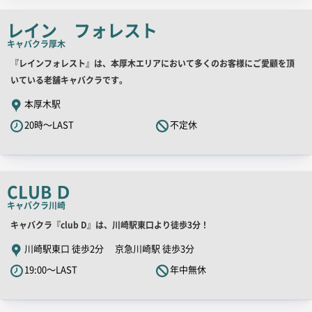
ッ
チ
レイン フォレスト
コ
キャバクラ
厚木
ピ
店
『レインフォレスト』は、本厚木エリアにおいて多くのお客様にご愛顧を頂
ー
舗
いている老舗キャバクラです。
PR
本厚木駅
キ
20時～LAST
不定休
ャ
ッ
チ
コ
CLUB Ｄ
ピ
キャバクラ
川崎
ー
店
キャバクラ『club D』は、川崎駅東口より徒歩3分！
舗
川崎駅東口 徒歩2分 京急川崎駅 徒歩3分
PR
19:00～LAST
年中無休
キ
ャ
ッ