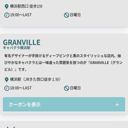
キ
横浜駅西口 徒歩1分
ャ
19:00～LAST
日曜日
ッ
チ
コ
ピ
GRANVILLE
ー
キャバクラ
横浜駅
店
有名デザイナーが手掛けるディープピンクと黒のスタイリッシュな店内。煌
舗
びやかなキャバクラとは一味違った雰囲気を放つのが『GRANVILLE（グラン
PR
ビル）』です。
キ
横浜駅（JRきた西口徒歩１分）
ャ
18:00～LAST
日曜日
ッ
チ
クーポンを表示
コ
ピ
ー