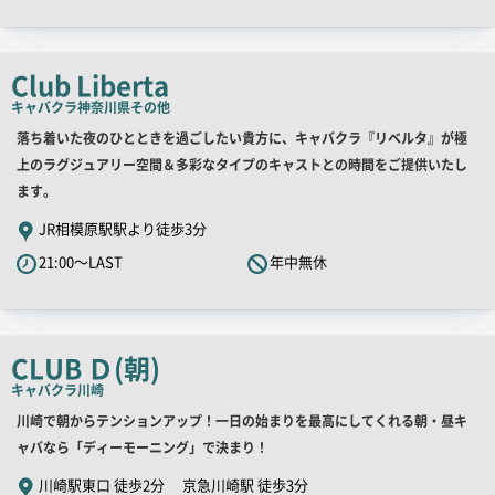
ャ
ッ
チ
Club Liberta
コ
キャバクラ
神奈川県その他
ピ
店
落ち着いた夜のひとときを過ごしたい貴方に、キャバクラ『リベルタ』が極
ー
舗
上のラグジュアリー空間＆多彩なタイプのキャストとの時間をご提供いたし
PR
ます。
キ
JR相模原駅駅より徒歩3分
ャ
21:00～LAST
年中無休
ッ
チ
コ
ピ
CLUB Ｄ(朝)
ー
キャバクラ
川崎
店
川崎で朝からテンションアップ！一日の始まりを最高にしてくれる朝・昼キ
舗
ャバなら「ディーモーニング」で決まり！
PR
川崎駅東口 徒歩2分 京急川崎駅 徒歩3分