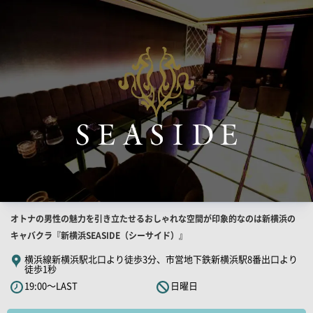
索
結
果
一
覧
用
画
像
店
オトナの男性の魅力を引き立たせるおしゃれな空間が印象的なのは新横浜の
舗
キャバクラ『新横浜SEASIDE（シーサイド）』
PR
横浜線新横浜駅北口より徒歩3分、市営地下鉄新横浜駅8番出口より
徒歩1秒
キ
19:00～LAST
日曜日
ャ
ッ