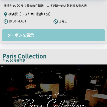
店
横浜キャバクラで最大の在籍数！エリア随一の人気を誇る有名店
舗
横浜駅（JRきた西口徒歩１分）
PR
19:00～LAST
日曜日
キ
ャ
クーポンを表示
ッ
チ
コ
ピ
Paris Collection
ー
キャバクラ
横浜駅
検
索
結
果
一
覧
用
画
像