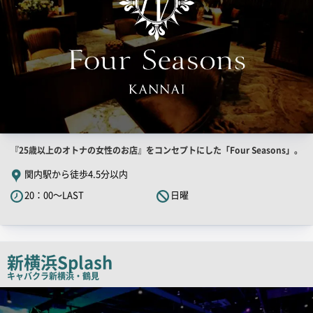
像
店
『25歳以上のオトナの女性のお店』をコンセプトにした「Four Seasons」。
舗
関内駅から徒歩4.5分以内
PR
20：00～LAST
日曜
キ
ャ
ッ
チ
新横浜Splash
コ
キャバクラ
新横浜・鶴見
ピ
検
索
ー
結