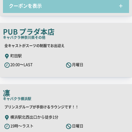
チ
クーポンを表示
コ
ピ
ー
PUB プラダ本店
キャバクラ
神奈川県その他
店
全キャストがスーツの制服でお出迎え
舗
町田駅
PR
20:00〜LAST
月曜日
キ
ャ
ッ
チ
凛
コ
キャバクラ
横浜駅
ピ
店
プリンスグループが手掛けるラウンジです！！
ー
舗
横浜駅北西出口から徒歩1分
PR
19時～ラスト
日曜日
キ