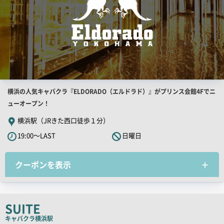
店
横浜の人気キャバクラ『ELDORADO（エルドラド）』がプリンス会館4Fでニ
舗
ューオープン！
PR
横浜駅（JRきた西口徒歩１分）
キ
19:00～LAST
日曜日
ャ
ッ
クーポンを表示
チ
コ
ピ
ー
SUITE
キャバクラ
横浜駅