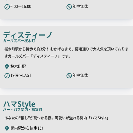
キ
6:00～16:00
年中無休
ャ
ッ
チ
コ
ディスティーノ
ピ
ガールズバー
桜木町
ー
店
桜木町駅から徒歩で約3分！ おかげさまで、野毛通りで大人気を頂いておりま
舗
すガールズバー『ディスティーノ』です。
PR
桜木町駅
キ
19時～LAST
年中無休
ャ
ッ
チ
コ
ハマStyle
ピ
バー・パブ
関内・福富町
ー
店
あなたの“推し”が見つかる夜。可愛いが溢れる関内「ハマStyle」
舗
関内駅から徒歩1分
PR