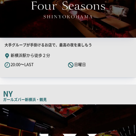
店
大手グループが手掛けるお店で、最高の夜を楽しもう
舗
新横浜駅から徒歩２分
PR
20:00〜LAST
日曜日
キ
ャ
ッ
チ
NY
コ
ガールズバー
新横浜・鶴見
ピ
検
索
ー
結
果
一
覧
用