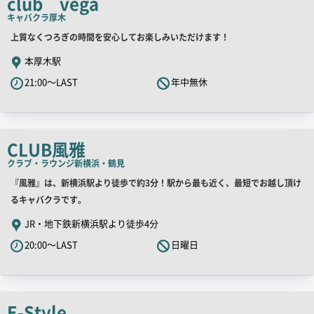
club vega
キャバクラ
厚木
店
上質なくつろぎの時間を安心してお楽しみいただけます！
舗
本厚木駅
PR
21:00～LAST
年中無休
キ
ャ
ッ
チ
CLUB風雅
コ
クラブ・ラウンジ
新横浜・鶴見
ピ
店
『風雅』は、新横浜駅より徒歩で約3分！駅から最も近く、最短でお越し頂け
ー
舗
るキャバクラです。
PR
JR・地下鉄新横浜駅より徒歩4分
キ
20:00～LAST
日曜日
ャ
ッ
チ
コ
E-Style