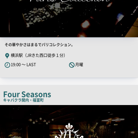
店
その華やかさはまるでパリコレクション。
舗
横浜駅（JRきた西口徒歩１分）
PR
19:00 ～ LAST
月曜
キ
ャ
ッ
チ
Four Seasons
コ
キャバクラ
関内・福富町
ピ
検
索
ー
結
果
一
覧
用
画