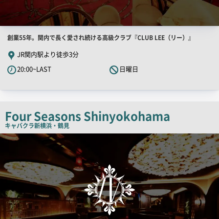
店
創業55年。関内で長く愛され続ける高級クラブ『CLUB LEE（リー）』
舗
JR関内駅より徒歩3分
PR
20:00~LAST
日曜日
キ
ャ
ッ
チ
Four Seasons Shinyokohama
コ
キャバクラ
新横浜・鶴見
ピ
検
索
ー
結
果
一
覧
用
画
像