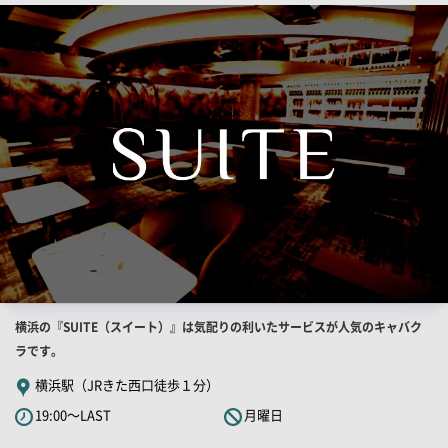
検
索
結
果
一
覧
用
画
像
店
横浜の『SUITE（スイート）』は気配りの利いたサービスが人気のキャバク
舗
ラです。
PR
横浜駅（JRきた西口徒歩１分）
キ
19:00～LAST
月曜日
ャ
ッ