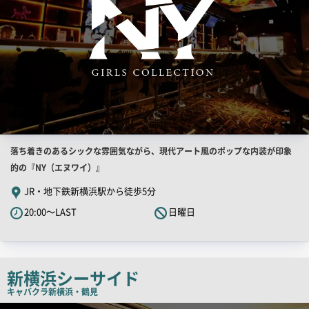
画
像
店
落ち着きのあるシックな雰囲気ながら、現代アート風のポップな内装が印象
舗
的の『NY（エヌワイ）』
PR
JR・地下鉄新横浜駅から徒歩5分
キ
20:00～LAST
日曜日
ャ
ッ
チ
コ
新横浜シーサイド
ピ
キャバクラ
新横浜・鶴見
ー
検