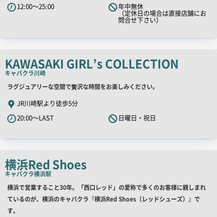
12:00～25:00
年中無休
キ
（定休日の場合は直接店舗にお
問合せ下さい）
ャ
ッ
チ
コ
KAWASAKI GIRL’s COLLECTION
ピ
キャバクラ
川崎
ー
店
ラグジュアリーな空間で贅沢な時間をお楽しみください。
舗
JR川崎駅より徒歩5分
PR
20:00～LAST
日曜日・祝日
キ
ャ
ッ
チ
横浜Red Shoes
コ
キャバクラ
横浜駅
ピ
店
横浜で営業すること30年。「西口レッド」の愛称で多くのお客様に親しまれ
ー
舗
ているのが、横浜のキャバクラ『横浜Red Shoes（レッドシューズ）』で
PR
す。