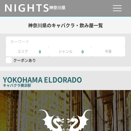
神奈川県
神奈川県のキャバクラ・飲み屋一覧
キーワード
エリア
ジャンル
予算
0
0
クーポンあり
YOKOHAMA ELDORADO
キャバクラ
横浜駅
検
索
結
果
一
覧
用
画
像