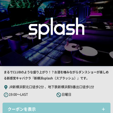
果
一
覧
用
画
像
店
まるでCLUBのような盛り上がり！？お酒を嗜みながらダンスショーが楽しめ
舗
る新感覚キャバクラ『新横浜splash（スプラッシュ）』です。
PR
JR新横浜駅北口徒歩2分 、地下鉄新横浜駅8番出口徒歩1分
キ
19:00～LAST
日曜日
ャ
ッ
クーポンを表示
チ