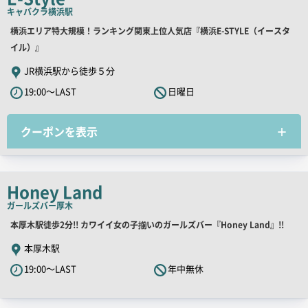
ピ
キャバクラ
横浜駅
ー
店
横浜エリア特大規模！ランキング関東上位人気店『横浜E-STYLE（イースタ
舗
イル）』
PR
JR横浜駅から徒歩５分
キ
19:00～LAST
日曜日
ャ
ッ
クーポンを表示
チ
コ
ピ
ー
Honey Land
ガールズバー
厚木
店
本厚木駅徒歩2分!! カワイイ女の子揃いのガールズバー『Honey Land』!!
舗
本厚木駅
PR
19:00～LAST
年中無休
キ
ャ
ッ