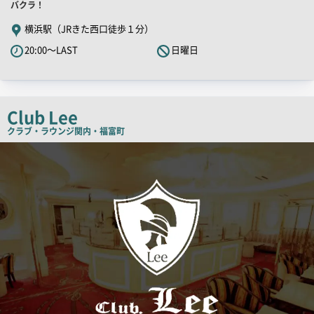
舗
バクラ！
PR
横浜駅（JRきた西口徒歩１分）
キ
20:00～LAST
日曜日
ャ
ッ
チ
コ
Club Lee
ピ
クラブ・ラウンジ
関内・福富町
ー
検
索
結
果
一
覧
用
画
像