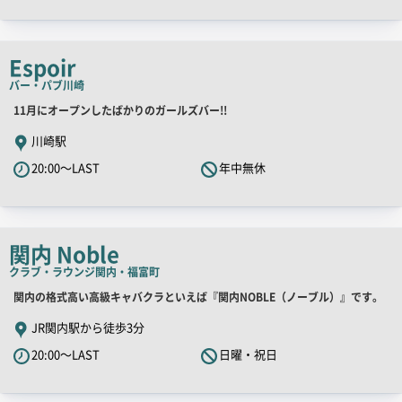
ャ
ッ
チ
Espoir
コ
バー・パブ
川崎
ピ
店
11月にオープンしたばかりのガールズバー!!
ー
舗
川崎駅
PR
20:00～LAST
年中無休
キ
ャ
ッ
チ
関内 Noble
コ
クラブ・ラウンジ
関内・福富町
ピ
店
関内の格式高い高級キャバクラといえば『関内NOBLE（ノーブル）』です。
ー
舗
JR関内駅から徒歩3分
PR
20:00～LAST
日曜・祝日
キ
ャ