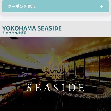
クーポンを表示
チ
コ
ピ
ー
YOKOHAMA SEASIDE
キャバクラ
横浜駅
検
索
結
果
一
覧
用
画
像