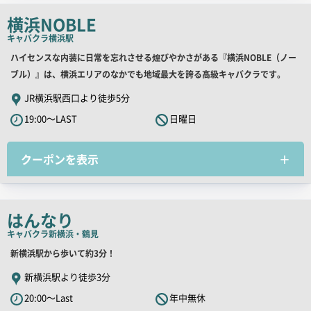
チ
横浜NOBLE
コ
キャバクラ
横浜駅
ピ
店
ハイセンスな内装に日常を忘れさせる煌びやかさがある『横浜NOBLE（ノー
ー
舗
ブル）』は、横浜エリアのなかでも地域最大を誇る高級キャバクラです。
PR
JR横浜駅西口より徒歩5分
キ
19:00～LAST
日曜日
ャ
ッ
クーポンを表示
チ
コ
ピ
ー
はんなり
キャバクラ
新横浜・鶴見
店
新横浜駅から歩いて約3分！
舗
新横浜駅より徒歩3分
PR
20:00～Last
年中無休
キ