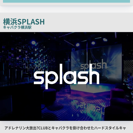
コ
ピ
ー
横浜SPLASH
キャバクラ
横浜駅
検
索
結
果
一
覧
用
画
像
店
アドレナリン大放出?CLUBとキャバクラを掛け合わせたハードスタイルキャ