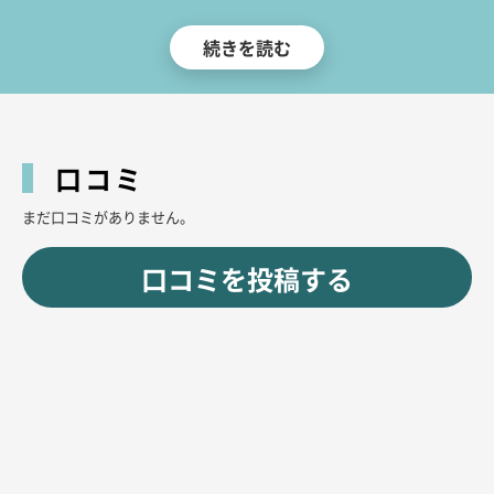
ちなみに、当店はコスパの良さにもこだわりました。
続きを読む
料金システムはリーズナブルで、ビールや焼酎、ウイスキーなど数十種類の
お酒を飲み放題♪カラオケも無料でお楽しみいただけます！
アクセス良好でコスパ最強で女の子もカワイイ！そんな感じのお店をお探し
の方は、ぜひ当店へ！
皆さんのお越しをお待ちしています!!
口コミ
まだ口コミがありません。
口コミを投稿する