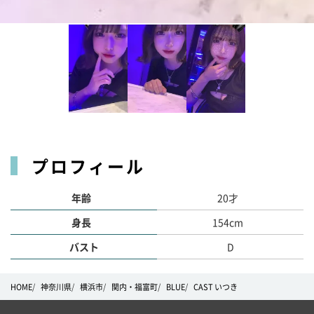
プロフィール
年齢
20才
身長
154cm
バスト
D
HOME
神奈川県
横浜市
関内・福富町
BLUE
CAST いつき