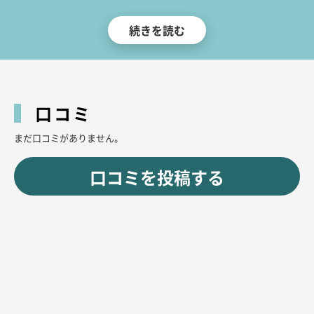
ちなみに、当店はコスパの良さにもこだわりました。
続きを読む
料金システムはリーズナブルで、ビールや焼酎、ウイスキーなど数十種類の
お酒を飲み放題♪カラオケも無料でお楽しみいただけます！
アクセス良好でコスパ最強で女の子もカワイイ！そんな感じのお店をお探し
の方は、ぜひ当店へ！
皆さんのお越しをお待ちしています!!
口コミ
まだ口コミがありません。
口コミを投稿する