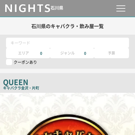
石川県
石川県のキャバクラ・飲み屋一覧
キーワード
エリア
ジャンル
予算
0
0
クーポンあり
QUEEN
キャバクラ
金沢・片町
店
舗
PR
画
像