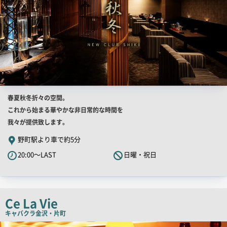
店
春夏秋冬折々の空間。
舗
これから始まる華やかな非日常的な時間を
PR
我々が提供致します。
キ
野町駅より車で約5分
ャ
20:00～LAST
日曜・祝日
ッ
チ
コ
ピ
Ce La Vie
ー
キャバクラ
金沢・片町
店