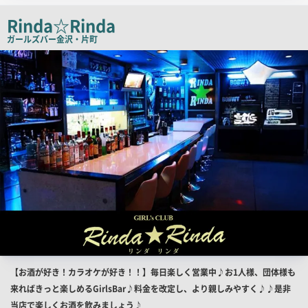
ピ
Rinda☆Rinda
ー
ガールズバー
金沢・片町
店
舗
PR
画
像
店
【お酒が好き！カラオケが好き！！】毎日楽しく営業中♪お1人様、団体様も
舗
来ればきっと楽しめるGirlsBar♪料金を改定し、より親しみやすく♪♪是非
PR
当店で楽しくお酒を飲みましょう♪