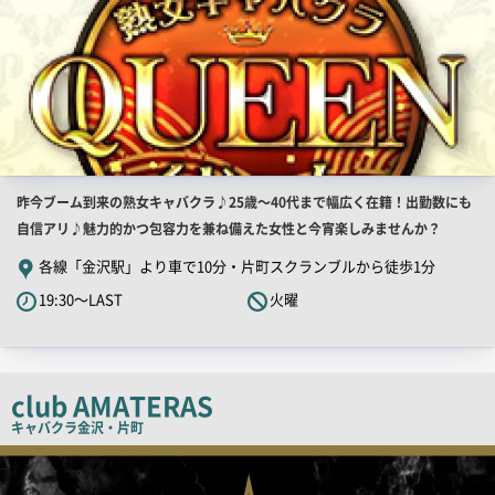
店
昨今ブーム到来の熟女キャバクラ♪25歳～40代まで幅広く在籍！出勤数にも
舗
自信アリ♪魅力的かつ包容力を兼ね備えた女性と今宵楽しみませんか？
PR
各線「金沢駅」より車で10分・片町スクランブルから徒歩1分
キ
19:30～LAST
火曜
ャ
ッ
チ
コ
club AMATERAS
ピ
キャバクラ
金沢・片町
ー
店
舗
PR