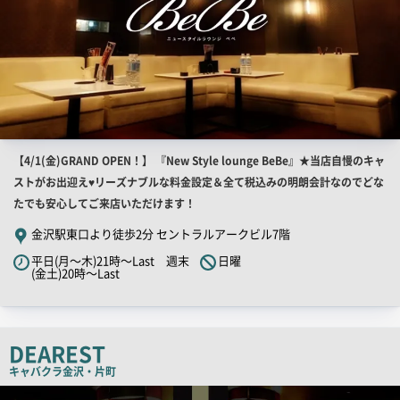
店
【4/1(金)GRAND OPEN！】 『New Style lounge BeBe』★当店自慢のキャ
舗
ストがお出迎え♥リーズナブルな料金設定＆全て税込みの明朗会計なのでどな
PR
たでも安心してご来店いただけます！
キ
金沢駅東口より徒歩2分 セントラルアークビル7階
ャ
平日(月～木)21時～Last 週末
日曜
ッ
(金土)20時～Last
チ
コ
ピ
DEAREST
ー
キャバクラ
金沢・片町
店