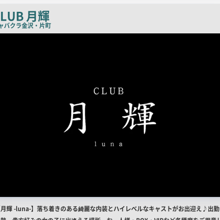
コ
CLUB 月輝
ピ
ャバクラ
金沢・片町
ー
店
月輝 -luna-】落ち着きのある綺麗な内装とハイレベルなキャストがお出迎え♪出