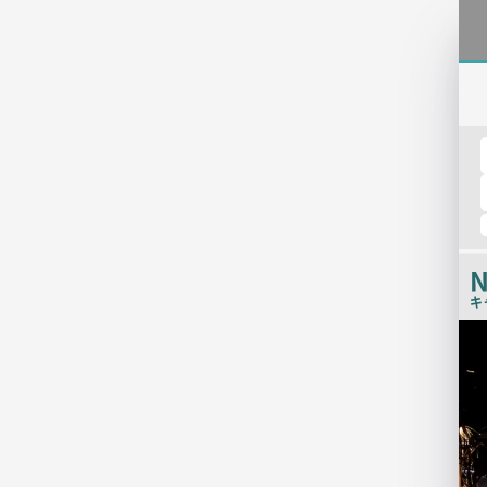
N
キ
店
舗
PR
画
像