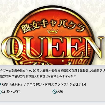
店
昨今ブーム到来の熟女キャバクラ♪25歳～40代まで幅広く在籍！出勤数にも自信ア
舗
♪魅力的かつ包容力を兼ね備えた女性と今宵楽しみませんか？
R
各線「金沢駅」より車で10分・片町スクランブルから徒歩1分
キ
19:30～LAST
火曜
ャ
ッ
チ