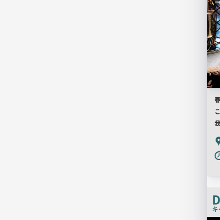
P
D
キ