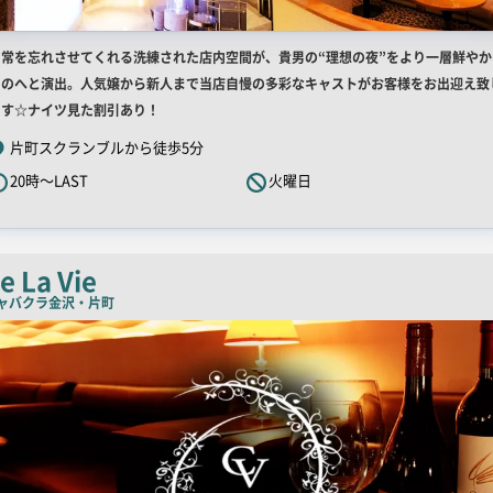
店
日常を忘れさせてくれる洗練された店内空間が、貴男の“理想の夜”をより一層鮮やか
舗
ものへと演出。人気嬢から新人まで当店自慢の多彩なキャストがお客様をお出迎え致
R
ます☆ナイツ見た割引あり！
キ
片町スクランブルから徒歩5分
ャ
20時～LAST
火曜日
ッ
チ
コ
ピ
e La Vie
ー
ャバクラ
金沢・片町