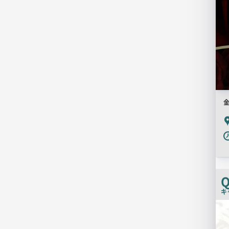
金
P
キ
店
舗
PR
画