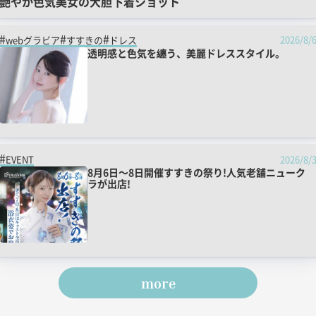
艶やか色気美女の大胆下着ショット
2026/8/
webグラビア
すすきの
ドレス
透明感と色気を纏う、美麗ドレススタイル。
2026/8/
EVENT
8月6日～8日開催すすきの祭り!人気老舗ニューク
ラが出店!
more