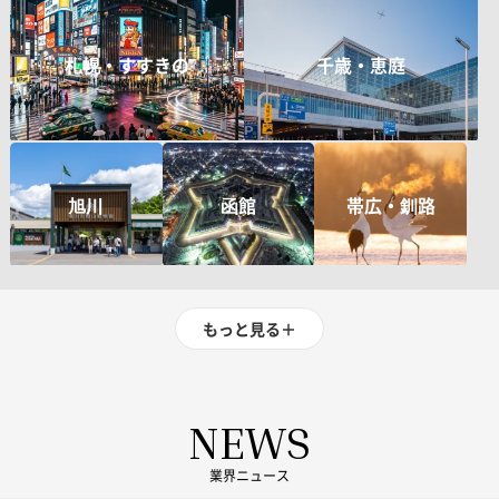
札幌・すすきの
千歳・恵庭
旭川
函館
帯広・釧路
もっと見る
＋
NEWS
業界ニュース