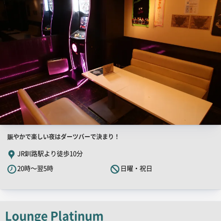
果
一
覧
用
画
像
店
賑やかで楽しい夜はダーツバーで決まり！
舗
JR釧路駅より徒歩10分
PR
20時～翌5時
日曜・祝日
キ
ャ
ッ
チ
Lounge Platinum
コ