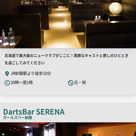
店
北海道で最大級のニュークラブがここに！素敵なキャストと癒しのひととき
舗
を過ごしてみてください
PR
JR釧路駅より徒歩10分
キ
20時～翌1時
日・祝
ャ
ッ
チ
コ
DartsBar SERENA
ピ
ガールズバー
釧路
ー
検
索
結