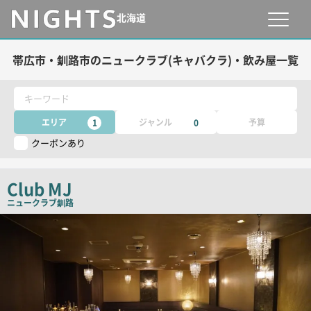
北海道
帯広市・釧路市のニュークラブ(キャバクラ)・飲み屋一覧
キーワード
エリア
ジャンル
予算
1
0
クーポンあり
Club MJ
ニュークラブ
釧路
検
索
結
果
一
覧
用
画
像