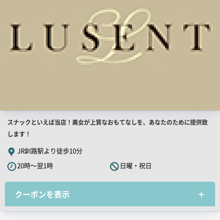
店
スナックといえば当店！美女が上質なおもてなしを、あなたのために提供致
舗
します！
PR
JR釧路駅より徒歩10分
キ
20時～翌1時
日曜・祝日
ャ
ッ
クーポンを表示
チ
コ
ピ