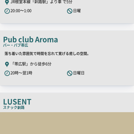
JR根室本線「釧路駅」より車 で5分
PR
20:00〜1:00
日曜
キ
ャ
ッ
チ
Pub club Aroma
コ
バー・パブ
帯広
ピ
店
落ち着いた雰囲気で時間を忘れて寛げる癒しの空間。
ー
舗
「帯広駅」から徒歩6分
PR
20時～翌1時
日曜日
キ
ャ
ッ
チ
LUSENT
コ
スナック
釧路
ピ
店
舗
ー
PR
画
像