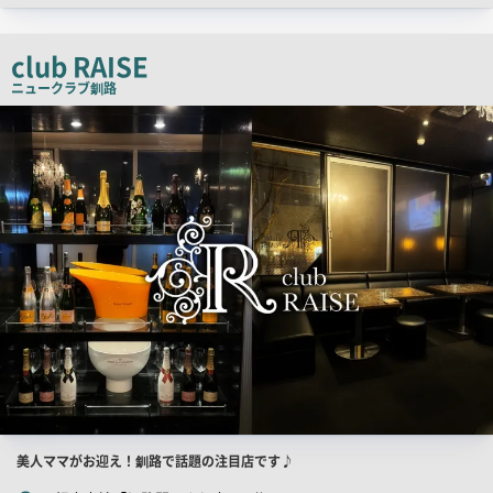
ッ
チ
club RAISE
コ
ニュークラブ
釧路
ピ
検
索
ー
結
果
一
覧
用
画
像
店
美人ママがお迎え！釧路で話題の注目店です♪
舗