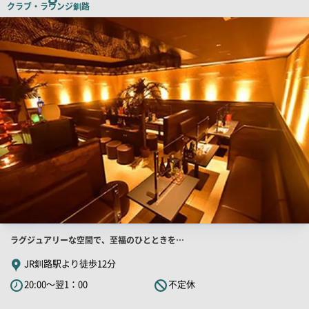
クラブ・ラウンジ
釧路
ピ
検
索
ー
結
果
一
覧
用
画
像
店
ラグジュアリーな空間で、至福のひとときを…
舗
JR釧路駅より徒歩12分
PR
20:00～翌1：00
不定休
キ
ャ