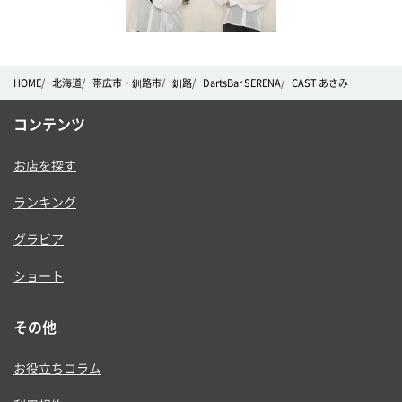
HOME
北海道
帯広市・釧路市
釧路
DartsBar SERENA
CAST あさみ
コンテンツ
お店を探す
ランキング
グラビア
ショート
その他
お役立ちコラム