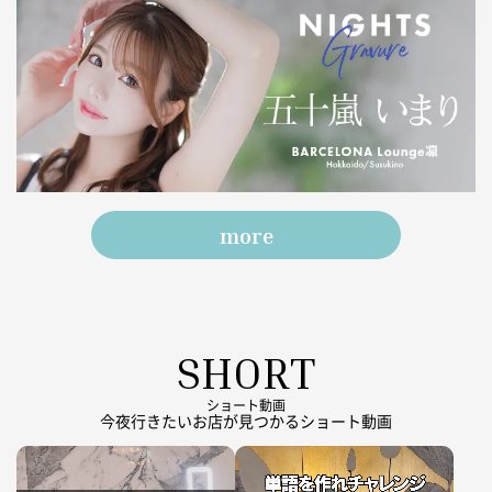
more
SHORT
ショート動画
今夜行きたいお店が見つかるショート動画
動
動
画
画
フ
フ