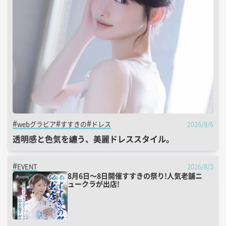
2026/8/6
webグラビア
すすきの
ドレス
透明感と色気を纏う、美麗ドレススタイル。
2026/8/3
EVENT
8月6日～8日開催すすきの祭り!人気老舗ニ
ュークラが出店!