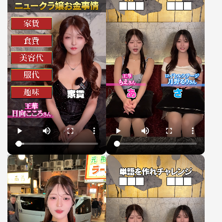
ァ
ァ
イ
イ
ル
ル
動
動
画
画
▶
▶
フ
フ
ァ
ァ
イ
イ
ル
ル