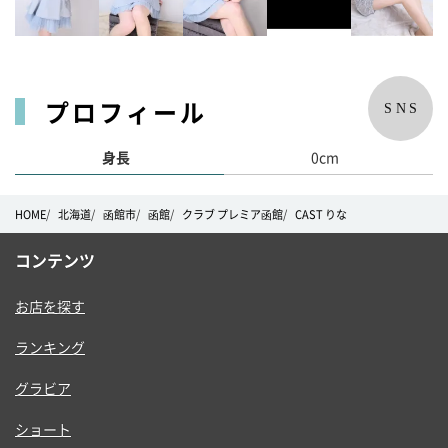
プロフィール
SNS
身長
0cm
HOME
北海道
函館市
函館
クラブ プレミア函館
CAST りな
コンテンツ
お店を探す
ランキング
グラビア
ショート