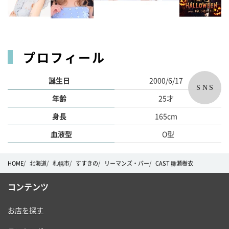
プロフィール
誕生日
2000/6/17
SNS
年齢
25才
身長
165cm
血液型
O型
HOME
北海道
札幌市
すすきの
リーマンズ・バー
CAST 雛瀬樹衣
コンテンツ
お店を探す