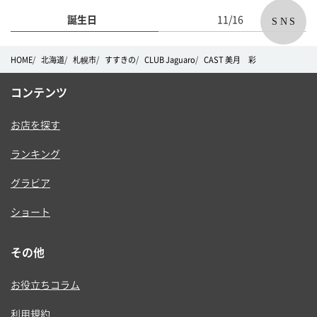
誕生日
11/16
SNS
HOME
北海道
札幌市
すすきの
CLUB Jaguaro
CAST 美月 彩
コンテンツ
お店を探す
ランキング
グラビア
ショート
その他
お役立ちコラム
利用規約